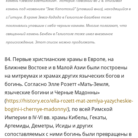
камень «Зевсом Баетилским». Историк Павсаний во 2 в. описывал
камень под названием “Зевс Капотский” (упавший вниз), находящийся в
г.Гитиум. В храме Зевса-Хадада в Гелиополе-Баалбеке тоже
поклонялись упавшим с неба черным камням. Многие полагают, что
священный камень Бенбен в Гелиополе тоже имел внеземное
происхождение. Этот список можно продолжать.
84. Первые христианские храмы в Европе, на
Ближнем Востоке и в Малой Азии были построены
на митреумах и храмах других языческих богов и
богинь. Согласно Элле Розетт «Мать-Земля,
языческие богини и Черные Мадонны»
(
https://history.eco/ella-rozett-mat-zemlya-yazycheskie-
bogini-i-chernye-madonny/
),
по всей Римской
Империи в IV-VI вв. храмы Кибелы, Гекаты,
Артемиды, Деметры, Исиды и других
сопоставляемых с ними богинь были превращены в