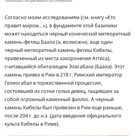
Базилика Сан-Джованни-ин-Латерано
Согласно моим исследованиям (см. книгу «Кто
правит миром…»), в фундаменте этой базилики
может находиться черный конический метеоритный
камень–фетиш Баала (а, возможно, еще один
черный метеоритный камень-фетиш Кибелы,
привезенный из места захоронения Аттиса),
считавшийся обиталищем Элагабала (Баала). Этот
камень привез в Рим в 218 г. Римский император
Гелиогабал в торжественной процессии,
состоявшей из сотни голых девиц, тащивших за
собой огромный каменный фаллос. А черный
камень Кибелы был привезен в Рим еще раньше,
после 204 г. до н.э. (дата введения официального
культа Кибелы в Риме).