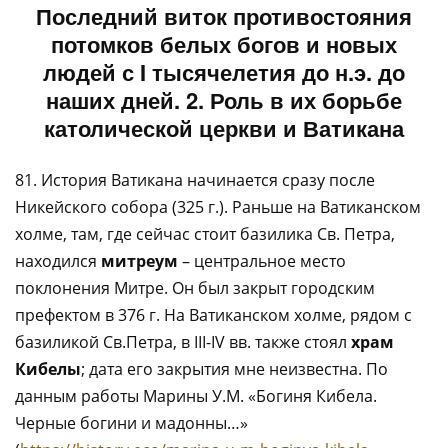
Последний виток противостояния
потомков белых богов и новых
людей с
I
тысячелетия до н.э. до
наших дней. 2. Роль в их борьбе
католической церкви и Ватикана
81. История Ватикана начинается сразу после
Никейского собора (325 г.). Раньше на Ватиканском
холме, там, где сейчас стоит базилика Св. Петра,
находился
митреум
– центральное место
поклонения Митре. Он был закрыт городским
префектом в 376 г. На Ватиканском холме, рядом с
базиликой Св.Петра, в III-IV вв. также стоял
храм
Кибелы
; дата его закрытия мне неизвестна. По
данным работы Марины У.М. «Богиня Кибела.
Черные богини и мадонны…»