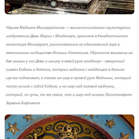
Чёрная Мадонна Монсерратская — высокопочитаемое скульптурное
изображение Девы Марии с Младенцем, хранимое в бенедиктинском
монастыре Монсеррат, расположенном на одноимённой горе в
автономном сообществе Испании Каталония. Обратите внимание на
две шишки у ног Девы и шишку в левой руке младенца – священный
символ Кибелы и Аттиса, которых мадонна с младенцем в данном
случае подменяют, а также на шар в правой руке Мадонны, который
часто носила с собой Кибела, и на шар над головой мадонны,
который, по сути, то же самое, что и шар под ногами Леонтокефала-
Зервана-Бафомета