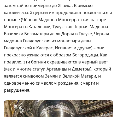
затем тайно примерно до XI века
.
В римско-
католической церкви им продолжают поклоняться и
поныне (Чёрная Мадонна Монсерратская на горе
Монсерат в Каталонии, Тулузская Черная Мадонна
Базилики Богоматери де ля Дорад в Тулузе, Черная
мадонна Гваделупская из монастыря девы
Гваделупской в Касерас, Испания и другие) – они
прекрасно уживаются с образом Богородицы. Как
правило, эти богини окрашиваются в черный цвет
(как и многие статуи Артемиды и Деметры), который
является символом Земли и Великой Матери, и
одновременно символом рождения, смерти и
разрушения.