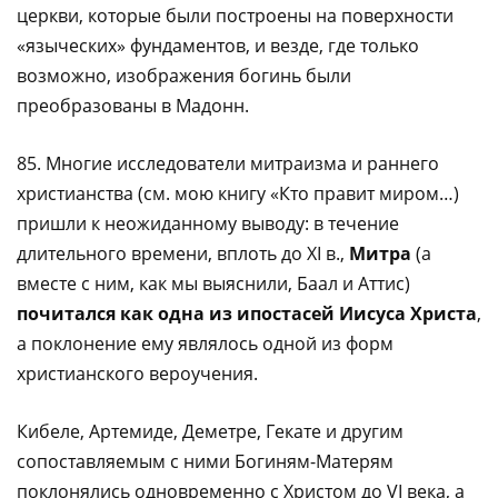
церкви, которые были построены на поверхности
«языческих» фундаментов, и везде, где только
возможно, изображения богинь были
преобразованы в Мадонн.
85. Многие исследователи митраизма и раннего
христианства (см. мою книгу «Кто правит миром…)
пришли к неожиданному выводу: в течение
длительного времени, вплоть до XI в.,
Митра
(а
вместе с ним, как мы выяснили, Баал и Аттис)
почитался как одна из ипостасей Иисуса Христа
,
а поклонение ему являлось одной из форм
христианского вероучения.
Кибеле, Артемиде, Деметре, Гекате и другим
сопоставляемым с ними Богиням-Матерям
поклонялись одновременно с Христом до VI века, а