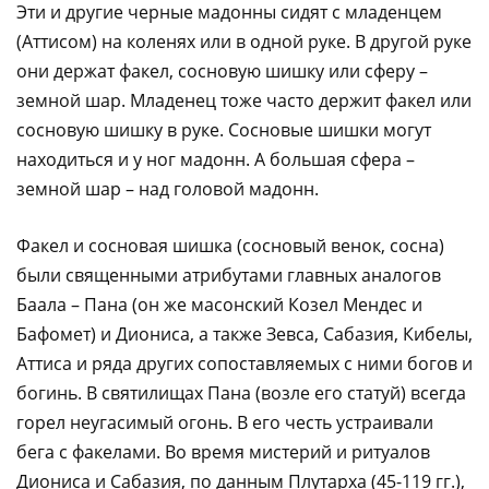
Эти и другие черные мадонны сидят с младенцем
(Аттисом) на коленях или в одной руке. В другой руке
они держат факел, сосновую шишку или сферу –
земной шар. Младенец тоже часто держит факел или
сосновую шишку в руке. Сосновые шишки могут
находиться и у ног мадонн. А большая сфера –
земной шар – над головой мадонн.
Факел и сосновая шишка (сосновый венок, сосна)
были священными атрибутами главных аналогов
Баала – Пана (он же масонский Козел Мендес и
Бафомет) и Диониса, а также Зевса, Сабазия, Кибелы,
Аттиса и ряда других сопоставляемых с ними богов и
богинь. В святилищах Пана (возле его статуй) всегда
горел неугасимый огонь. В его честь устраивали
бега с факелами. Во время мистерий и ритуалов
Диониса и Сабазия, по данным Плутарха (45-119 гг.),