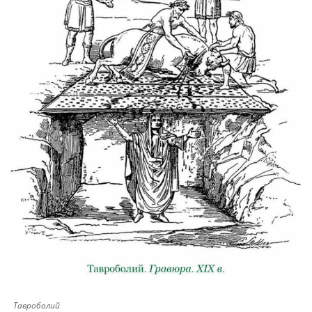
Тавроболий