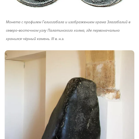
Монета с профилем Гелиогабала и изображением храма Элагабалий в
северо-восточном углу Палатинского холма, где первоначально
хранился чёрный камень. III в. н.э.