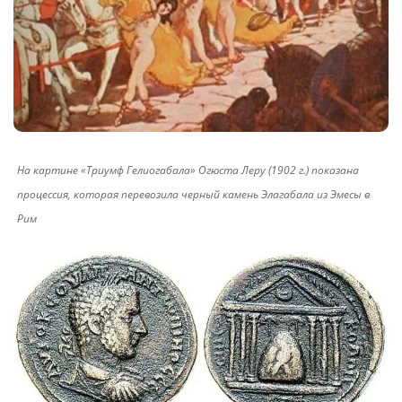
На картине «Триумф Гелиогабала» Огюста Леру (1902 г.) показана
процессия, которая перевозила черный камень Элагабала из Эмесы в
Рим