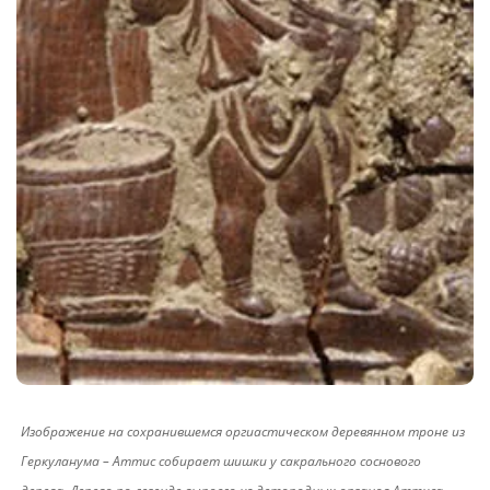
Изображение на сохранившемся оргиастическом деревянном троне из
Геркуланума – Аттис собирает шишки у сакрального соснового