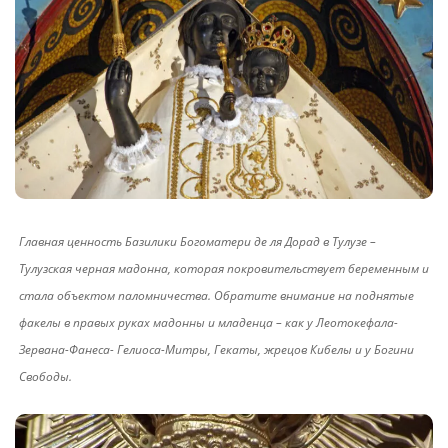
Главная ценность Базилики Богоматери де ля Дорад в Тулузе –
Тулузская черная мадонна, которая покровительствует беременным и
стала объектом паломничества. Обратите внимание на поднятые
факелы в правых руках мадонны и младенца – как у Леотокефала-
Зервана-Фанеса- Гелиоса-Митры, Гекаты, жрецов Кибелы и у Богини
Свободы.