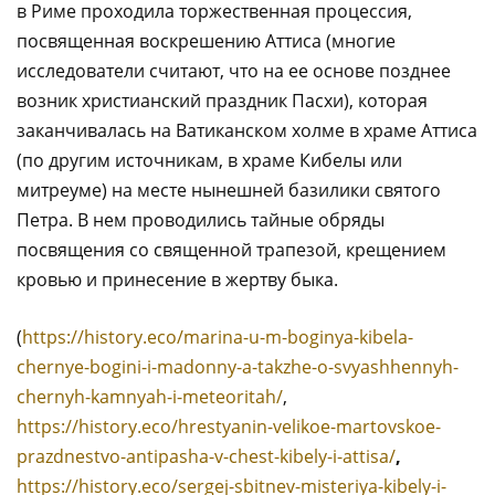
в Риме проходила торжественная процессия,
посвященная воскрешению Аттиса (многие
исследователи считают, что на ее основе позднее
возник христианский праздник Пасхи), которая
заканчивалась на Ватиканском холме в храме Аттиса
(по другим источникам, в храме Кибелы или
митреуме) на месте нынешней базилики святого
Петра. В нем проводились тайные обряды
посвящения со священной трапезой, крещением
кровью и принесение в жертву быка.
(
https://history.eco/marina-u-m-boginya-kibela-
chernye-bogini-i-madonny-a-takzhe-o-svyashhennyh-
chernyh-kamnyah-i-meteoritah/
,
https://history.eco/hrestyanin-velikoe-martovskoe-
prazdnestvo-antipasha-v-chest-kibely-i-attisa/
,
https://history.eco/sergej-sbitnev-misteriya-kibely-i-