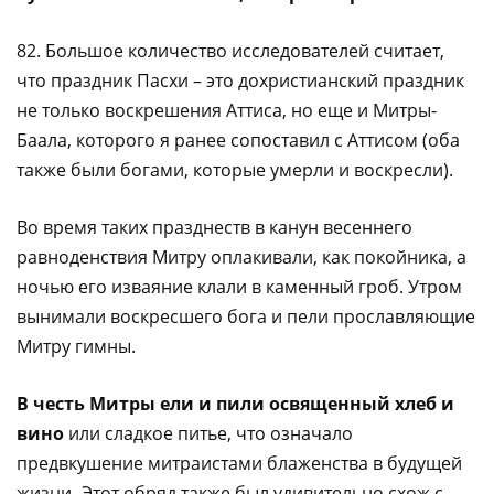
82. Большое количество исследователей считает,
что праздник Пасхи – это дохристианский праздник
не только воскрешения Аттиса, но еще и Митры-
Баала, которого я ранее сопоставил с Аттисом (оба
также были богами, которые умерли и воскресли).
Во время таких празднеств в канун весеннего
равноденствия Митру оплакивали, как покойника, а
ночью его изваяние клали в каменный гроб. Утром
вынимали воскресшего бога и пели прославляющие
Митру гимны.
В честь Митры ели и пили освященный хлеб и
вино
или сладкое питье, что означало
предвкушение митраистами блаженства в будущей
жизни
.
Этот обряд также был удивительно схож с