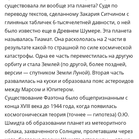
существовала ли вообще эта планета? Судя по
переводу текстов, сделанному Закария Ситчином с
глиняных табличек 6-тысячелетней давности, о ней
было известно еще в Древнем Шумере. Эта планета
называлась Тиамат. Она раскололась на 2 части в
результате какой-то страшной по силе космической
катастрофы. Одна ее часть переместилась на другую
орбиту и стала Землей (по другой, более поздней,
версии — спутником Земли Луной). Вторая часть
развалилась на куски и образовала пояс астероидов
между Марсом и Юпитером.
Существование Фаэтона было общепризнанным с
конца ХVIII века до 1944 года, когда появилась
космогоническая теория (точнее — гипотеза) О.Ю.
Шмидта об образовании планет из метеоритного
облака, захваченного Солнцем, пролетавшим через