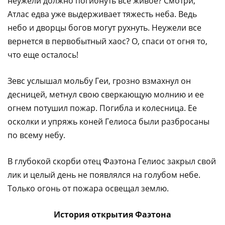
неужели должно погибнуть все живое? Смотри,
Атлас едва уже выдерживает тяжесть неба. Ведь
небо и дворцы богов могут рухнуть. Неужели все
вернется в первобытный хаос? О, спаси от огня то,
что еще осталось!
Зевс услышал мольбу Геи, грозно взмахнул он
десницей, метнул свою сверкающую молнию и ее
огнем потушил пожар. Погибла и колесница. Ее
осколки и упряжь коней Гелиоса были разбросаны
по всему небу.
В глубокой скорби отец Фаэтона Гелиос закрыл свой
лик и целый день не появлялся на голубом небе.
Только огонь от пожара освещал землю.
История открытия Фаэтона