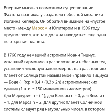
Впервые мысль о возможном существовании
Фаэтона возникла у создателя небесной механики
Иоганна Кеплера. Он обратил внимание на «пустое
место» между
Марсом
и Юпитером и в 1596 году
предположил, что там должна находиться еще одна
не открытая планета.
В 1766 году немецкий астроном Иоанн Тициус,
искавший гармонию в расположении небесных тел,
установил числовую закономерность в расстояниях
планет от Солнца (так называемое «правило Тициуса
— Боде»): Rср = 0,4 + (0,3 х 2n) астрономических
единиц (1 а. е. = 150 миллионов километров).
Для Меркурия n = (-1), для Венеры n = 0, для Земли n
= 1, для Марса n = 2. Для других планет Солнечной
системы следует ряд натуральных чисел, в котором