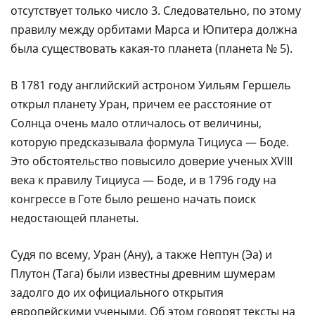
отсутствует только число 3. Следовательно, по этому
правилу между орбитами Марса и Юпитера должна
была существовать какая-то планета (планета № 5).
В 1781 году английский астроном Уильям Гершель
открыл планету Уран, причем ее расстояние от
Солнца очень мало отличалось от величины,
которую предсказывала формула Тициуса — Боде.
Это обстоятельство повысило доверие ученых XVIII
века к правилу Тициуса — Боде, и в 1796 году на
конгрессе в Готе было решено начать поиск
недостающей планеты.
Судя по всему, Уран (Ану), а также Нептун (Эа) и
Плутон (Тага) были известны древним шумерам
задолго до их официального открытия
европейскими учеными. Об этом говорят тексты на