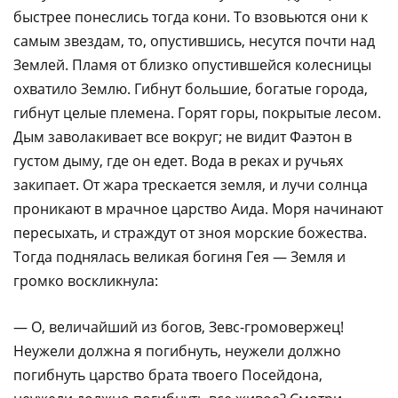
быстрее понеслись тогда кони. То взовьются они к
самым звездам, то, опустившись, несутся почти над
Землей. Пламя от близко опустившейся колесницы
охватило Землю. Гибнут большие, богатые города,
гибнут целые племена. Горят горы, покрытые лесом.
Дым заволакивает все вокруг; не видит Фаэтон в
густом дыму, где он едет. Вода в реках и ручьях
закипает. От жара трескается земля, и лучи солнца
проникают в мрачное царство Аида. Моря начинают
пересыхать, и страждут от зноя морские божества.
Тогда поднялась великая богиня Гея — Земля и
громко воскликнула:
— О, величайший из богов, Зевс-громовержец!
Неужели должна я погибнуть, неужели должно
погибнуть царство брата твоего Посейдона,