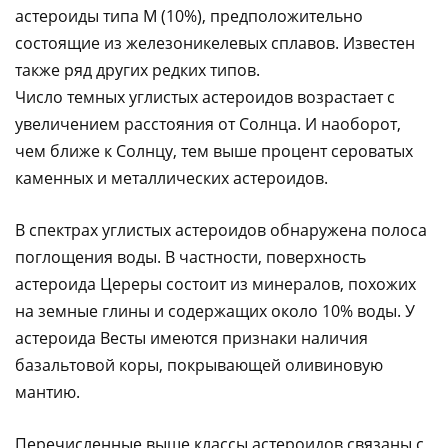
астероиды типа М (10%), предположительно
состоящие из железоникелевых сплавов. Известен
также ряд других редких типов.
Число темных углистых астероидов возрастает с
увеличением расстояния от Солнца. И наоборот,
чем ближе к Солнцу, тем выше процент сероватых
каменных и металлических астероидов.
В спектрах углистых астероидов обнаружена полоса
поглощения воды. В частности,
поверхность
астероида Цереры состоит из минералов, похожих
на земные глины и содержащих около 10% воды.
У
астероида Весты имеются признаки наличия
базальтовой коры, покрывающей оливиновую
мантию.
Перечисленные выше классы астероидов связаны с