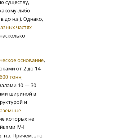
о существу,
 какому-либо
.до н.э.). Однако,
азных частях
 насколько
ческое основание
,
ками от 2 до 14
 600 тонн
,
залами 10 — 30
ами шириной в
труктурой и
аземные
ие которых не
ками IV-I
 н.э. Причем, это