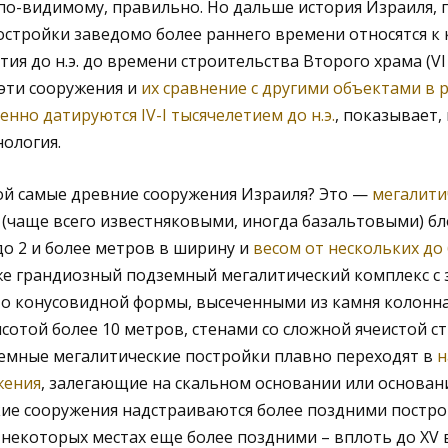
 по-видимому, правильно. Но дальше история Израиля, п
постройки заведомо более раннего времени относятся к
ия до н.э. до времени строительства Второго храма (VI в
 эти сооружения и
их сравнение с другими объектами в р
нно датируются IV-I тысячелетием до н.э.
, показывает,
нология.
ой самые древние сооружения Израиля? Это —
мегалити
чаще всего известняковыми, иногда базальтовыми) бло
до 2 и более метров в ширину и
весом от нескольких до
е грандиозный подземный мегалитический комплекс с 
то конусовидной формы, высеченными из камня колонн
сотой более 10 метров, стенами со сложной ячеистой с
земные мегалитические постройки плавно переходят в
н
жения
, залегающие на скальном основании или основан
ие сооружения надстраиваются более поздними построй
 в некоторых местах еще более поздними – вплоть до XV в.