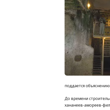
поддается объяснению
До времени строительст
хананеев-амореев-филист