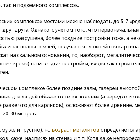
, так и подземного комплексов.
ских комплексах местами можно наблюдать до 5-7 «ряд
друг друга. Однако, с учетом того, что первоначальная
остью разрушена, более поздние постройки тоже, а не
были засыпаны землей, получается сложнейшая картина
ат на скальном основании, то, наоборот, мегалитичес
днее время) на молодые постройки, входя как строите
тен.
еском комплексе более поздние залы, галереи высотой
ные для людей обычного телосложения (а нередко и со
 разве что для карликов), осложняют более древние, м
 20-30 метров.
му же и грустно), но
возраст мегалитов
определяется а
ов, саже, надписях на стенах и т.п. Хотя даже непрофес