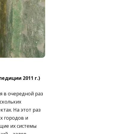
едиции 2011 г.)
 я в очередной раз
ескольких
тах. На этот раз
х городов и
щие их системы