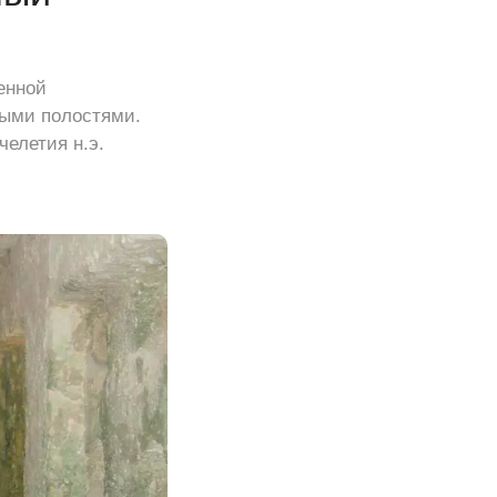
енной
ными полостями.
челетия н.э.