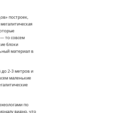
ов» построек,
 мегалитическая
которые
 — то совсем
кие блоки
льный материал в
 до 2-3 метров и
всем маленькие
егалитические
рхеологами по
сионалу видно, что