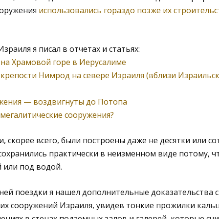
ооружения
использовались гораздо позже их строительс
зраиля я писал в отчетах и статьях:
 на Храмовой горе в Иерусалиме
крепости Нимрод на севере Израиля (вблизи Израильс
жения — воздвигнуты до Потопа
 мегалитические сооружения?
ни, скорее всего, были построены даже не десятки или со
сохранились практически в неизменном виде потому, ч
 или под водой.
ней поездки я нашел дополнительные доказательства 
их сооружений Израиля, увидев тонкие прожилки кальци
ениях в стенах подземных залов и галерей, которые сч