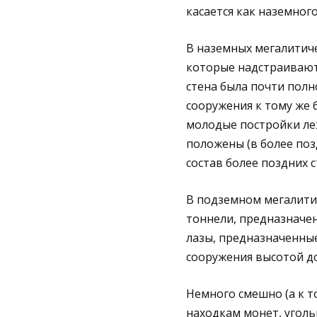
касается как наземного
В наземных мегалитиче
которые надстраивают 
стена была почти полн
сооружения к тому же 
молодые постройки леж
положены (в более поз
состав более поздних с
В подземном мегалитич
тоннели, предназначен
лазы, предназначенные
сооружения высотой до
Немного смешно (а к то
находкам монет, угольк