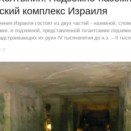
ский комплекс Израиля
ения Израиля состоят из двух частей - наземной, слож
ами, и подземной, представленной гигантскими подзем
дстраивающих их руин IV тысячелетия до н.э. – II тыся
2