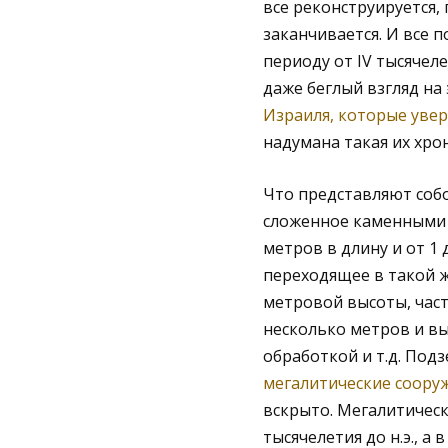
все реконструируется,
заканчивается. И все 
периоду от IV тысячелет
даже беглый взгляд на
Израиля, которые увере
надумана такая их хро
Что представляют соб
сложенное каменными (
метров в длину и от 1 
переходящее в такой ж
метровой высоты, час
несколько метров и вы
обработкой и т.д. Под
мегалитические соору
вскрыто. Мегалитическ
тысячелетия до н.э., а