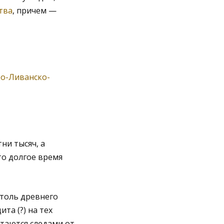
тва
, причем —
ко-Ливанско-
тни тысяч, а
то долгое время
столь древнего
та (?) на тех
итаются следами от