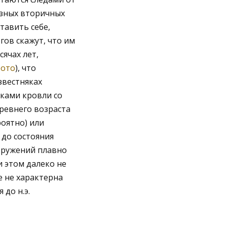
азных вторичных
ставить себе,
ов скажут, что им
сячах лет,
ото
), что
звестняках
ками кровли со
ревнего возраста
оятно) или
до состояния
оружений плавно
 этом далеко не
е не характерна
 до н.э.