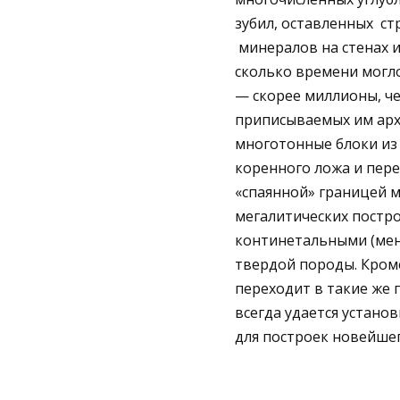
зубил, оставленных ст
минералов на стенах и
сколько времени могло
— скорее миллионы, чем
приписываемых им архе
многотонные блоки из 
коренного ложа и пер
«спаянной» границей м
мегалитических постро
континетальными (мене
твердой породы. Кром
переходит в такие же 
всегда удается устано
для построек новейшего