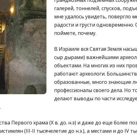
грандиозных подземных сооружен
галерей, тоннелей, спусков, подъе
мне удалось увидеть, повергло м
радости и грусти одновременно. 
поймете, почему.
В Израиле вся Святая Земля насы
сыр дырами) важнейшими археол
объектами. На многих из них про
работают археологи. Большинств
образованные, много знающие л
профессионалы своего дела. Но то
делают выводы по части исследу
.
ва Первого храма (X в. до. н.э) и даже до еще более п
имлян (III-II тысячелетие до н.э.), а местами и до IV тыс