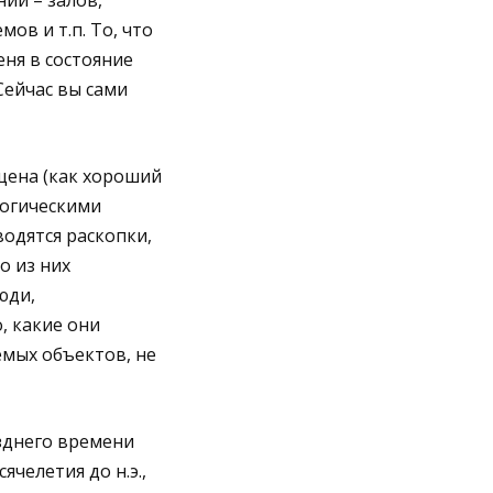
ий – залов,
мов и т.п. То, что
еня в состояние
Сейчас вы сами
щена (как хороший
огическими
водятся раскопки,
о из них
юди,
, какие они
емых объектов, не
озднего времени
ячелетия до н.э.,