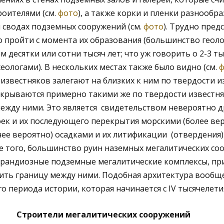
роителями (см.
фото
), а также корки и пленки разнообр
 сводах подземных сооружений (см.
фото
). Трудно пред
 пройти с момента их образования (большинство геолог
 десятки или сотни тысяч лет; что уж говорить о 2-3 ты
ологами). В нескольких местах также было видно (см.
ф
известняков залегают на близких к ним по твердости и
екрываются примерно такими же по твердости известня
ежду ними. Это является свидетельством невероятно д
ек и их последующего перекрытия морскими (более вер
е вероятно) осадками и их литификации (отвердения) 
е того, большинство руин наземных мегалитических со
грандиозные подземные мегалитические комплексы, при
вить границу между ними. Подобная архитектура вообщ
 периода истории, которая начинается с IV тысячелетия
Строители мегалитических сооружений