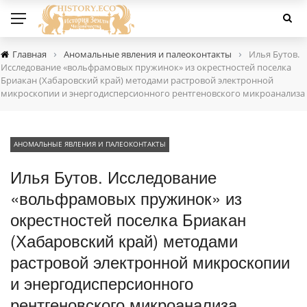
›
›
Главная
Аномальные явления и палеоконтакты
Илья Бутов.
Исследование «вольфрамовых пружинок» из окрестностей поселка
Бриакан (Хабаровский край) методами растровой электронной
микроскопии и энергодисперсионного рентгеновского микроанализа
АНОМАЛЬНЫЕ ЯВЛЕНИЯ И ПАЛЕОКОНТАКТЫ
Илья Бутов. Исследование
«вольфрамовых пружинок» из
окрестностей поселка Бриакан
(Хабаровский край) методами
растровой электронной микроскопии
и энергодисперсионного
рентгеновского микроанализа