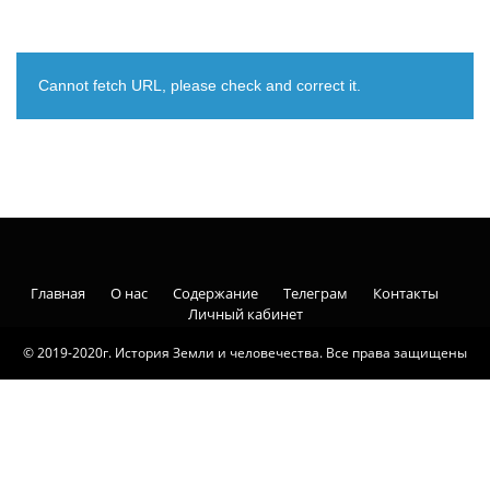
Cannot fetch URL, please check and correct it.
Главная
О нас
Содержание
Телеграм
Контакты
Личный кабинет
© 2019-2020г. История Земли и человечества. Все права защищены