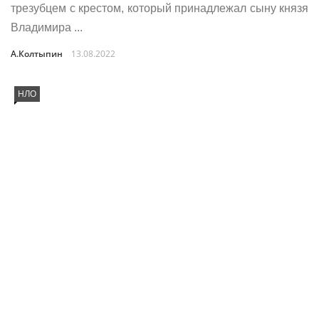
трезубцем с крестом, который принадлежал сыну князя
Владимира ...
А.Колтыпин
13.08.2022
НЛО