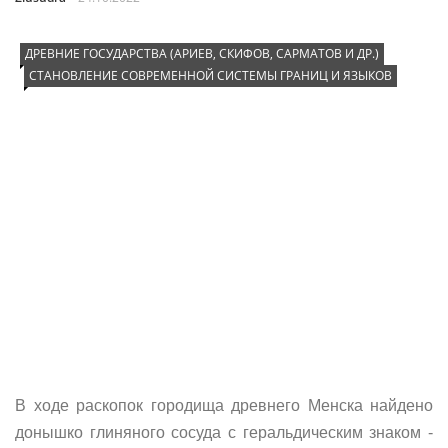
ДРЕВНИЕ ГОСУДАРСТВА (АРИЕВ, СКИФОВ, САРМАТОВ И ДР.)
СТАНОВЛЕНИЕ СОВРЕМЕННОЙ СИСТЕМЫ ГРАНИЦ И ЯЗЫКОВ
В ходе раскопок городища древнего Менска найдено
донышко глиняного сосуда с геральдическим знаком -