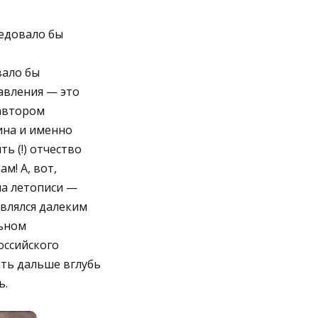
ледовало бы
вало бы
авления — это
автором
зина и именно
ь (!) отчество
м! А, вот,
на летописи —
влялся далеким
льном
оссийского
ать дальше вглубь
ь.