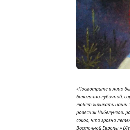
«Посмотрите в лицо был
балаганно-лубочной
,
са
любят хихикать наши з
ровесник Нибелунгов, ро
сокол, что грозно летел
Восточной Европы.» (Ле