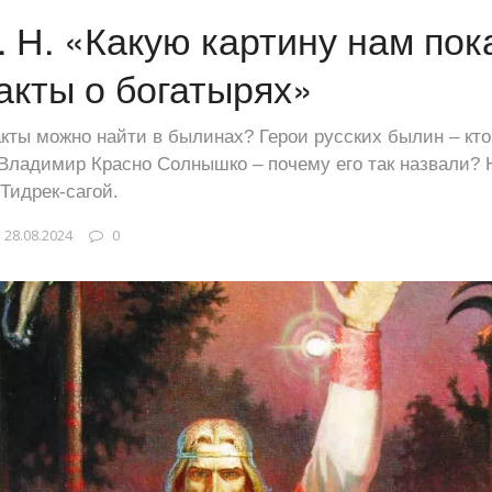
. Н. «Какую картину нам по
кты о богатырях»
кты можно найти в былинах? Герои русских былин – кто
Владимир Красно Солнышко – почему его так назвали?
Тидрек-сагой.
28.08.2024
0