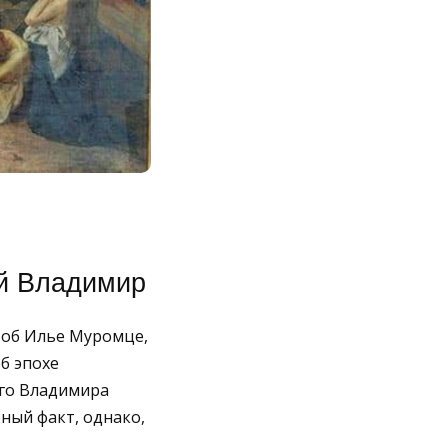
й Владимир
 об Илье Муромце,
б эпохе
ого Владимира
ный факт, однако,