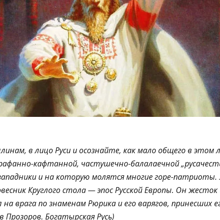
инам, в лицо Руси и осознайте, как мало общего в этом 
рафанно-кафтанной
,
частушечно-балалаечной
„русачест
ападники и на которую молятся многие
горе-патриоты
.
весник Круглого стола — эпос Русской Европы. Он жесток 
 на врага по знаменам Рюрика и его варягов, принесших е
в Прозоров. Богатырская Русь)