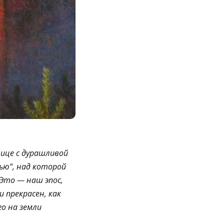
лице с дурашливой
ью“, над которой
 Это — наш эпос,
и прекрасен, как
го на земли