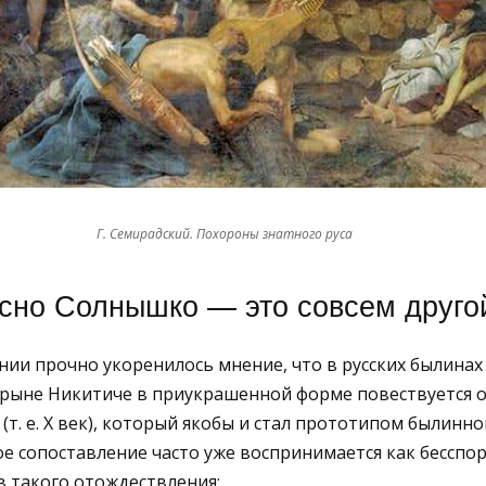
Г. Семирадский. Похороны знатного руса
сно Солнышко — это совсем друго
ии прочно укоренилось мнение, что в русских былинах
рыне Никитиче в приукрашенной форме повествуется о
(т. е. X век), который якобы и стал прототипом былинн
е сопоставление часто уже воспринимается как бесспор
 такого отождествления: