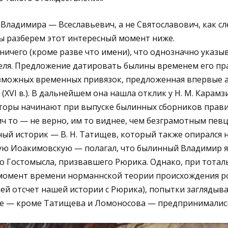
 Владимира — Всеславьевич, а не Святославович, как с
ы разберем этот интересный момент ниже.
 ничего (кроме разве что имени), что однозначно указы
еля. Предложение датировать былины временем его пр
озможных временных привязок, предложенная впервые 
(XVI в.). В дальнейшем она нашла отклик у Н. М. Карам
торы начинают при выпуске былинных сборников правит
ч то — не верно, им то виднее, чем безграмотным певца
ный историк — В. Н. Татищев, который также опирался 
ную Иоакимовскую — полагал, что былинный Владимир я
о Гостомысла, призвавшего Рюрика. Однако, при тота
 момент времени норманнской теории происхождения р
ей отсчет нашей истории с Рюрика), попытки заглядыв
е — кроме Татищева и Ломоносова — предпринималис