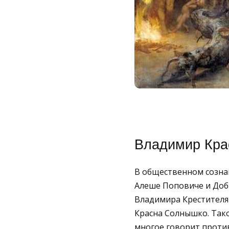
Владимир Кра
В общественном сознан
Алеше Поповиче и Доб
Владимира Крестителя 
Красна Солнышко. Тако
многое говорит против