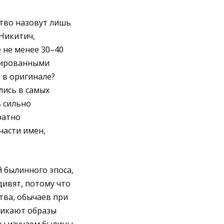
тво назовут лишь
Никитич,
 не менее 30–40
тированными
 в оригинале?
лись в самых
ь сильно
ратно
части имен,
 былинного эпоса,
дивят, потому что
ства, обычаев при
никают образы