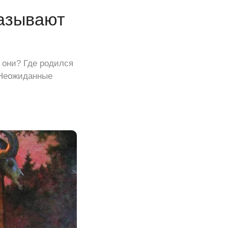
казывают
 они? Где родился
 Неожиданные