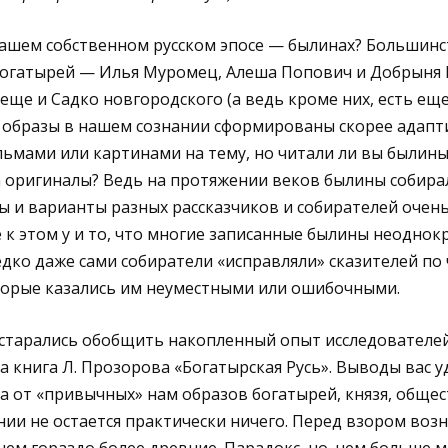
нашем собственном русском эпосе — былинах? Большинс
богатырей — Илья Муромец, Алеша Попович и Добрыня 
ще и Садко новгородского (а ведь кроме них, есть еще
х образы в нашем сознании сформированы скорее адап
ьмами или картинами на тему, но читали ли вы былины
 за оригиналы? Ведь на протяжении веков былины собира
ы и варианты разных рассказчиков и собирателей очен
 к этом у и то, что многие записанные былины неоднок
дко даже сами собиратели «исправляли» сказителей по 
оторые казались им неуместными или ошибочными.
остарались обобщить накопленный опыт исследователей
а книга Л. Прозорова «Богатырская Русь». Выводы вас у
, а от «привычных» нам образов богатырей, князя, обще
ии не остается практически ничего. Перед взором воз