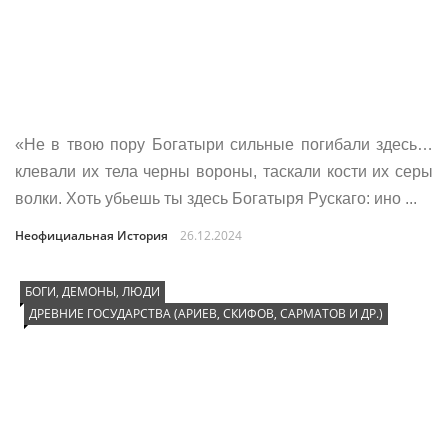
«Не в твою пору Богатыри сильные погибали здесь…
клевали их тела черны вороны, таскали кости их серы
волки. Хоть убьешь ты здесь Богатыря Рускаго: ино ...
Неофициальная История
26.12.2024
БОГИ, ДЕМОНЫ, ЛЮДИ
ДРЕВНИЕ ГОСУДАРСТВА (АРИЕВ, СКИФОВ, САРМАТОВ И ДР.)