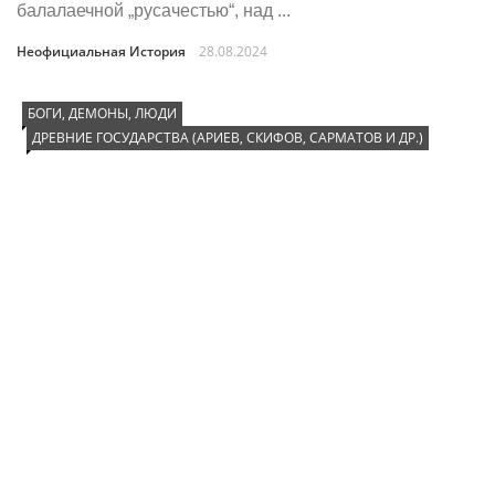
балалаечной „русачестью“, над ...
Неофициальная История
28.08.2024
БОГИ, ДЕМОНЫ, ЛЮДИ
ДРЕВНИЕ ГОСУДАРСТВА (АРИЕВ, СКИФОВ, САРМАТОВ И ДР.)