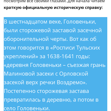
посмотрим всё своими глазами. Для начала читаем
краткую официальную историческую справку:
В шестнадцатом веке, Головеньки,
были сторожевой заставой засечной
оборонительной черты. Вот как об
этом говорится в «Росписи Тульских
укреплений» за 1638-1641 годы:
«деревня Головеньки – съезжая грань
Малиновой засеки с Орловской
засекой верх речки Воздремо».
Постепенно сторожевая застава
превратилась в деревню, а потом в
село Головеньки.