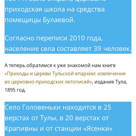
приходская школа на средства
помещицы Булаевой.
Согласно переписи 2010 года,
население села составляет 39 человек.
А теперь обратимся к уже знакомой нам книге
«Приходы и церкви Тульской епархии: извлечение
из церковно-приходских летописей»
, издание Тула,
1895 год.
Село Головеньки находится в 25
верстах от Тулы, в 20 верстах от
Крапивны и от станции «Ясенки»