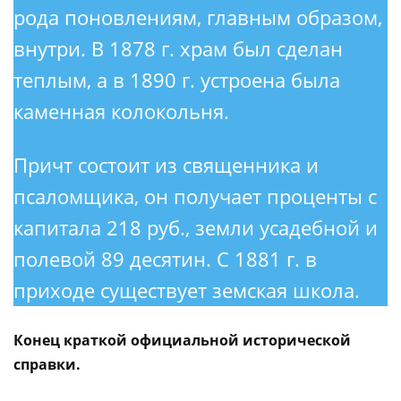
рода поновлениям, главным образом,
внутри. В 1878 г. храм был сделан
теплым, а в 1890 г. устроена была
каменная колокольня.
Причт состоит из священника и
псаломщика, он получает проценты с
капитала 218 руб., земли усадебной и
полевой 89 десятин. С 1881 г. в
приходе существует земская школа.
Конец краткой официальной исторической
справки.