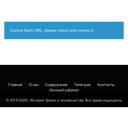
Cannot fetch URL, please check and correct it.
Главная
О нас
Содержание
Телеграм
Контакты
Личный кабинет
© 2019-2020г. История Земли и человечества. Все права защищены