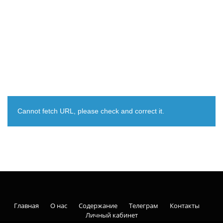
Cannot fetch URL, please check and correct it.
Главная
О нас
Содержание
Телеграм
Контакты
Личный кабинет