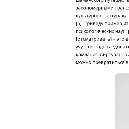
шаманского путешестви
закономерными трансф
культурного антуража,
[5]. Приведу пример и
психологических наук
[отсматривать] – это д
учу – не надо следоват
камлания, виртуальной 
можно превратиться в х