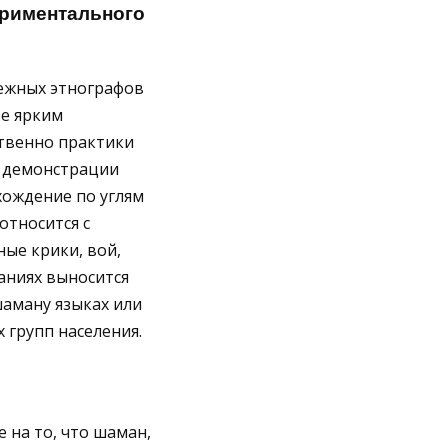
ериментального
ежных этнографов
ее ярким
твенно практики
к демонстрации
хождение по углям
относится с
ные крики, вой,
аниях выносится
шаману языках или
 групп населения.
на то, что шаман,