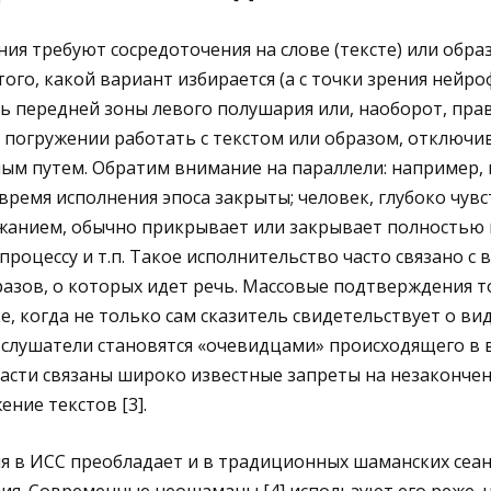
ия требуют сосредоточения на слове (тексте) или обр
ого, какой вариант избирается (а с точки зрения нейро
 передней зоны левого полушария или, наоборот, прав
 погружении работать с текстом или образом, отключи
ым путем. Обратим внимание на параллели: например, 
время исполнения эпоса закрыты; человек, глубоко чу
жанием, обычно прикрывает или закрывает полностью г
процессу и т.п. Такое исполнительство часто связано с
азов, о которых идет речь. Массовые подтверждения т
е, когда не только сам сказитель свидетельствует о ви
и слушатели становятся «очевидцами» происходящего в
части связаны широко известные запреты на незаконче
ние текстов [3].
 в ИСС преобладает и в традиционных шаманских сеанс