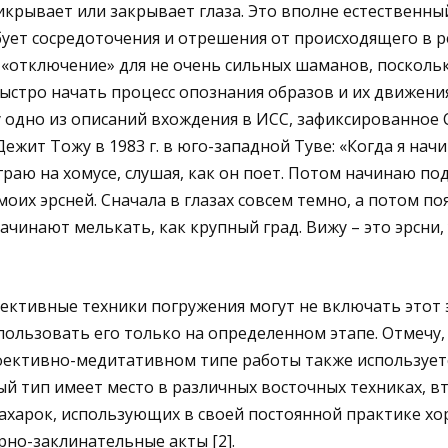
рикрывает или закрывает глаза. Это вполне естественны
ует сосредоточения и отрешения от происходящего в р
«отключение» для не очень сильных шаманов, поскольк
ыстро начать процесс опознания образов и их движени
 одно из описаний вхождения в ИСС, зафиксированное
ежит Тожу в 1983 г. в юго-западной Туве: «Когда я нач
играю на хомусе, слушая, как он поет. Потом начинаю под
моих эрсней. Сначала в глазах совсем темно, а потом п
ачинают мелькать, как крупный град. Вижу – это эрcни,
ективные техники погружения могут не включать этот 
пользовать его только на определенном этапе. Отмечу,
ективно-медитативном типе работы также использует
ый тип имеет место в различных восточных техниках, вт
нахарок, использующих в своей постоянной практике х
но-заклинательные акты [2].