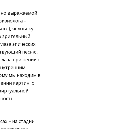
азно выражаемой
физиолога –
ого), человеку
в зрительный
глаза эпических
вствующий песню,
лаза при пении с
 внутренним
ому мы находим в
дении картин, о
 виртуальной
нность
ах – на стадии