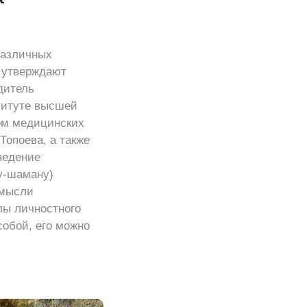
различных
о утверждают
дитель
титуте высшей
ом медицинских
Топоева, а также
ведение
у-шаману)
 мысли
лы личностного
обой, его можно
.