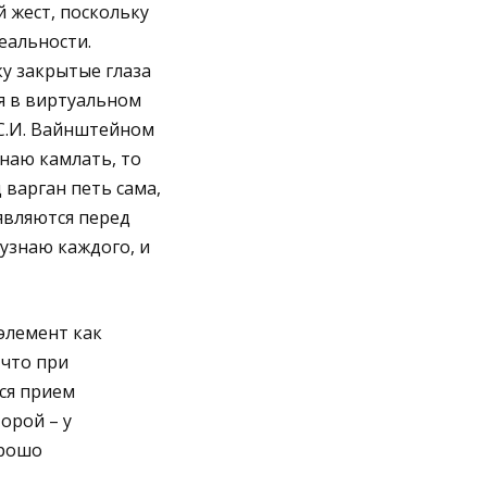
й жест, поскольку
еальности.
у закрытые глаза
я в виртуальном
 С.И. Вайнштейном
инаю камлать, то
 варган петь сама,
оявляются перед
 узнаю каждого, и
элемент как
 что при
ся прием
орой – у
орошо