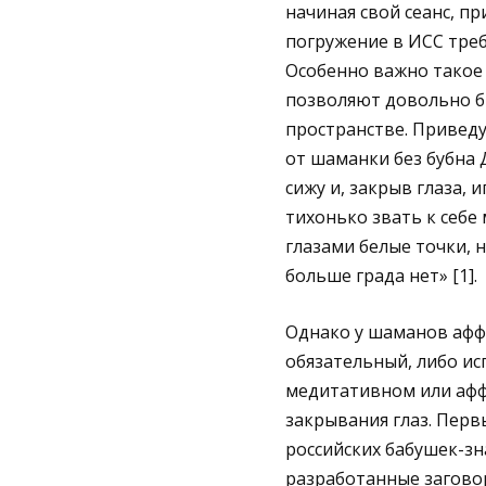
начиная свой сеанс, п
погружение в ИСС треб
Особенно важно такое 
позволяют довольно б
пространстве. Приведу
от шаманки без бубна Д
сижу и, закрыв глаза, 
тихонько звать к себе 
глазами белые точки, н
больше града нет» [1].
Однако у шаманов афф
обязательный, либо ис
медитативном или афф
закрывания глаз. Перв
российских бабушек-з
разработанные заговор