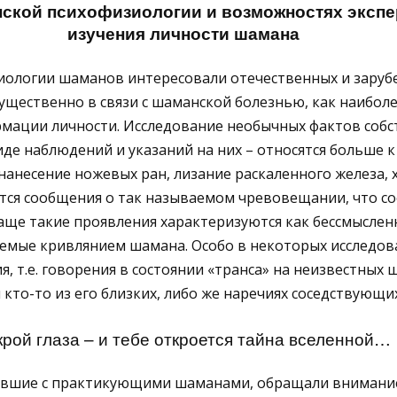
нской психофизиологии и возможностях эксп
изучения личности шамана
иологии шаманов интересовали отечественных и заруб
щественно в связи с шаманской болезнью, как наибол
мации личности. Исследование необычных фактов собс
иде наблюдений и указаний на них – относятся больше 
нанесение ножевых ран, лизание раскаленного железа, 
аются сообщения о так называемом чревовещании, что со
чаще такие проявления характеризуются как бессмыслен
даемые кривлянием шамана. Особо в некоторых исследов
, т.е. говорения в состоянии «транса» на неизвестных 
кто-то из его близких, либо же наречиях соседствующих
крой глаза – и тебе откроется тайна вселенной…
авшие с практикующими шаманами, обращали внимание 