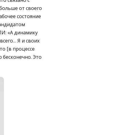
то связано с
больше от своего
абочее состояние
кандидатом
И: «А динамику
всего… Я и своих
то [в процессе
о бесконечно. Это