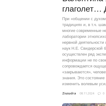
глаголет… 
При «общении с духом
традициях и, в т.ч. ш
многие современные не
лаборатории этнопсихо
нервной деятельности
наук Н.Е. Свидерской 
осуществлен ряд экспе
информации не по свое
сопровождается ощуще
«закрываются», челове
знания. Это состояние
изменить волевым усил
Ziusudra
08.11.2024
0