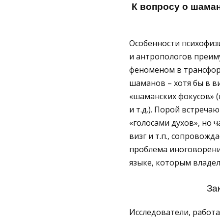
К вопросу о шама
Особенности психофиз
и антропологов преиму
феноменом в трансфор
шаманов – хотя бы в в
«шаманских фокусов» (
и т.д.). Порой встреч
«голосами духов», но 
визг и т.п., сопровож
проблема иноговорения
языке, которым владел 
За
Исследователи, работ