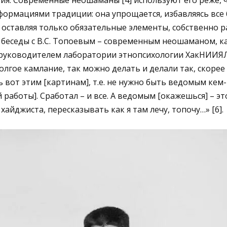
я. Современные неошаманы [4] используют его реже, ч
ормациями традиции: она упрощается, избавляясь все 
 оставляя только обязательные элементы, собственно р
з беседы с В.С. Топоевым – современным неошаманом, 
, руководителем лаборатории этнопсихологии ХакНИИЯЛ
олгое камлание, так можно делать и делали так, скорее 
ь вот этим [картинам], т.е. не нужно быть ведомым кем-
работы]. Сработал – и все. А ведомым [окажешься] – эт
айджиста, пересказывать как я там лечу, топочу…» [6].