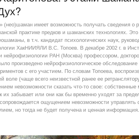
Дух?
» (нео)шаман имеет возможность получать сведения о 
аманской практике предков и шаманских технологиях. Эт
ошаманы, в т.ч. кандидат психологических наук, руково
логии ХакНИИЯЛИ В.С. Топоев. В декабре 2002 г. в Инс
 и нейрофизиологии РАН (Москва) профессором, доктор
было произведено нейрофизиологическое обследование 
риментов с его участием. По словам Топоева, воспроиз
й воле (чаще всего неизвестной ранее ее ретранслятор
нием невозможности сказать что-то свое: собственные
к их забывает или они как бы временно уходят за преде
 сопровождается ощущением невозможности управлять с
ием, но тогда не будет получена и ценная информация