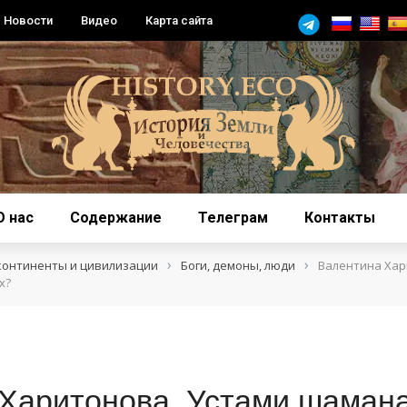
Новости
Видео
Карта сайта
О нас
Содержание
Телеграм
Контакты
›
›
континенты и цивилизации
Боги, демоны, люди
Валентина Хар
х?
Харитонова. Устами шаман