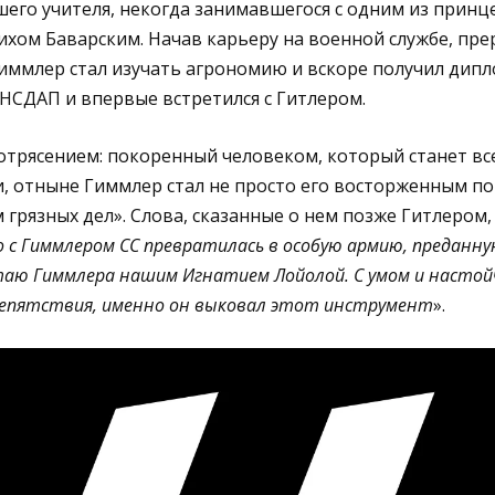
его учителя, некогда занимавшегося с одним из принц
хом Баварским. Начав карьеру на военной службе, пр
иммлер стал изучать агрономию и вскоре получил дипл
в НСДАП и впервые встретился с Гитлером.
отрясением: покоренный человеком, который станет в
, отныне Гиммлер стал не просто его восторженным по
грязных дел». Слова, сказанные о нем позже Гитлером,
 с Гиммлером СС превратилась в особую армию, преданну
итаю Гиммлера нашим Игнатием Лойолой. С умом и насто
препятствия, именно он выковал этот инструмент
».