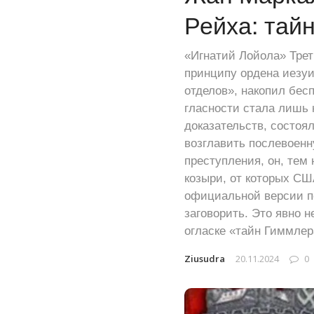
Рейха: тай
«Игнатий Лойола» Трет
принципу ордена иезуи
отделов», накопил бес
гласности стала лишь 
доказательств, состоял
возглавить послевоенн
преступления, он, тем 
козыри, от которых СШ
официальной версии по
заговорить. Это явно 
огласке «тайн Гиммлер
Ziusudra
20.11.2024
0