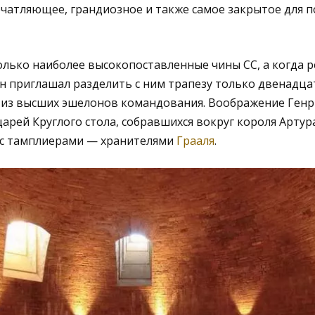
чатляющее, грандиозное и также самое закрытое для 
олько наиболее высокопоставленные чины СС, а когда 
он приглашал разделить с ним трапезу только двенадца
из высших эшелонов командования. Воображение Генр
арей Круглого стола, собравшихся вокруг короля Артура
 с тамплиерами — хранителями
Грааля
.