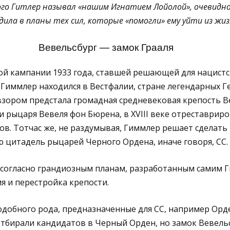
ого Гитлер называл «нашим Игнатием Лойолой», очевидно
дила в планы тех сил, которые «помогли» ему уйти из жи
Вевельсбург — замок Грааля
ой кампании 1933 года, ставшей решающей для нацистс
Гиммлер находился в Вестфалии, стране легендарных Г
взором предстала громадная средневековая крепость В
и рыцаря Вевеля фон Бюрена, в XVIII веке отреставрир
ов. Тотчас же, не раздумывая, Гиммлер решает сделать 
ю цитадель рыцарей Черного Ордена, иначе говоря, СС.
 согласно грандиозным планам, разработанным самим 
я и перестройка крепости.
одобного рода, предназначенные для СС, например Орде
тбирали кандидатов в Черный Орден, но замок Вевельс