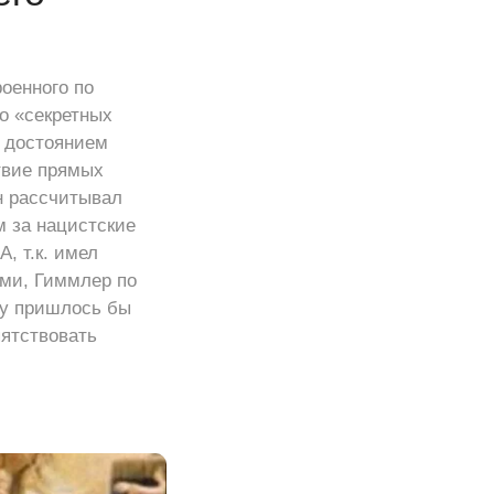
роенного по
о «секретных
о достоянием
твие прямых
он рассчитывал
м за нацистские
, т.к. имел
ами, Гиммлер по
му пришлось бы
пятствовать