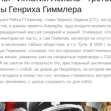
ны Генриха Гиммлера
ьего Рейха Г.Гиммлер, глава Черного Ордена (СС), пост
тов, в рамках проекта Аненербе, куда входило множеств
прецедентный массив сведений и знаний. Очевидно, чт
некоторая их часть, а сам Гиммлер, несмотря на отсутс
 в нескольких тайных обществах, в т.ч. Туле. В 1945 г. 
ую Германию: сознавая, что его признают ответственны
не менее, уверенно шел на сепаратные переговоры с США
А не смогли бы отказаться. Но, арестованный англичан
кончил с собой, не дожив до Нюрнберга, на котором е
не входило в планы тех сил, которые стремились воспре
а» (возможно, с целью сохранить их для себя).