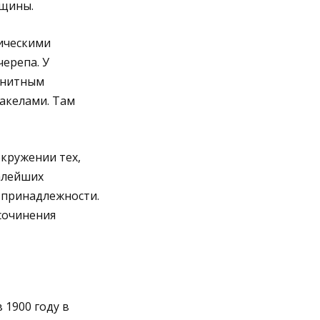
лщины.
ическими
ерепа. У
ранитным
акелами. Там
кружении тех,
алейших
 принадлежности.
сочинения
 1900 году в