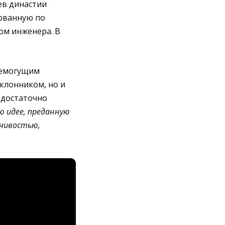
ев династии
ерванную по
ом инженера. В
семогущим
клонником, но и
 достаточно
ю идее, преданную
йчивостью,