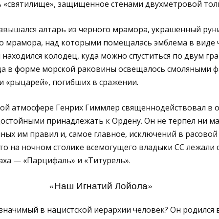
ь «святилище», защищенное стенами двухметровой то
звышался алтарь из черного мрамора, украшенный рун
о мрамора, над которыми помещалась эмблема в виде ч
 находился колодец, куда можно спуститься по двум г
ца в форме морской раковины освещалось смоляными ф
 «рыцарей», погибших в сражении.
кой атмосфере Генрих Гиммлер священнодействовал в о
достойными принадлежать к Ордену. Он не терпел ни м
ных им правил и, самое главное, исключений в расовой
что на ночном столике всемогущего владыки СС лежали 
ха — «Парцифаль» и «Титурель».
«Наш Игнатий Лойола»
 значимый в нацистской иерархии человек? Он родился в