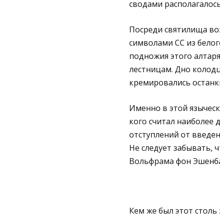
сводами располагалос
Посреди святилища во
символами СС из белог
подножия этого алтаря
лестницам. Дно колод
кремировались останки
Именно в этой язычес
кого считал наиболее 
отступлений от введен
Не следует забывать, 
Вольфрама фон Эшенба
Кем же был этот столь