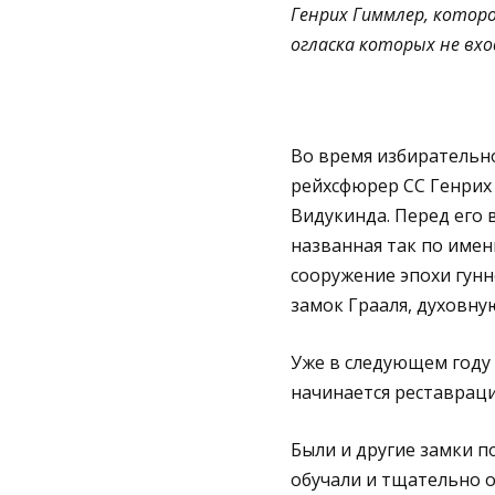
Генрих Гиммлер, котор
огласка которых не вхо
Во время избирательн
рейхсфюрер СС Генрих 
Видукинда. Перед его 
названная так по имен
сооружение эпохи гунн
замок Грааля, духовну
Уже в следующем году
начинается реставраци
Были и другие замки п
обучали и тщательно о