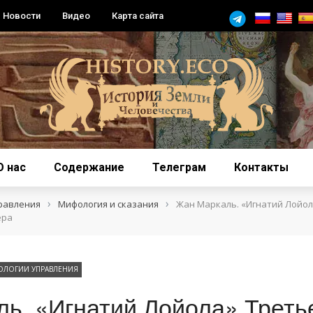
Новости
Видео
Карта сайта
О нас
Содержание
Телеграм
Контакты
›
›
равления
Мифология и сказания
Жан Маркаль. «Игнатий Лойол
ера
ОЛОГИИ УПРАВЛЕНИЯ
ь. «Игнатий Лойола» Треть