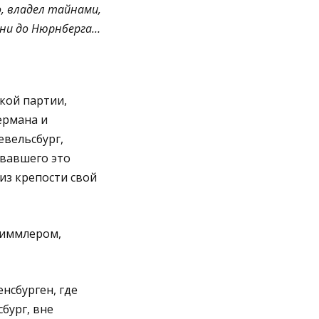
, владел тайнами,
зни до Нюрнберга…
кой партии,
ермана и
евельсбург,
овавшего это
из крепости свой
Гиммлером,
нсбурген, где
бург, вне