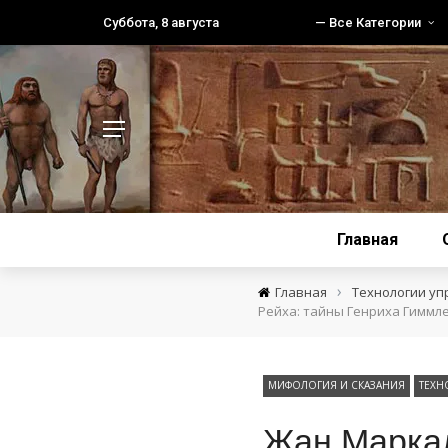
Суббота, 8 августа
— Все Категории
Главная
›
Главная
Технологии уп
Рейха: тайны Генриха Гиммл
МИФОЛОГИЯ И СКАЗАНИЯ
ТЕХН
Жан Маркал