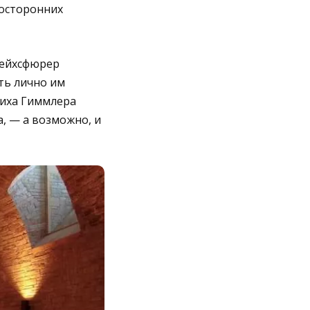
посторонних
рейхсфюрер
ть лично им
иха Гиммлера
, — а возможно, и