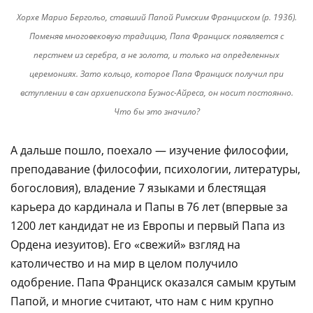
Хорхе Марио Бергольо, ставший Папой Римским Франциском (р. 1936).
Поменяв многовековую традицию, Папа Франциск появляется с
перстнем из серебра, а не золота, и только на определенных
церемониях. Зато кольцо, которое Папа Франциск получил при
вступлении в сан архиепископа Буэнос-Айреса, он носит постоянно.
Что бы это значило?
А дальше пошло, поехало — изучение философии,
преподавание (философии, психологии, литературы,
богословия), владение 7 языками и блестящая
карьера до кардинала и Папы в 76 лет (впервые за
1200 лет кандидат не из Европы и первый Папа из
Ордена иезуитов). Его «свежий» взгляд на
католичество и на мир в целом получило
одобрение. Папа Франциск оказался самым крутым
Папой, и многие считают, что нам с ним крупно