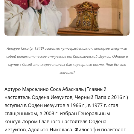
Артуро Соса (р. 1948) известен «утверждениями», которые влекут за
собой автоматическое отлучение от Католической Церкви. Однако в
случае с Сосой это скорее толчок для карьерного роста. Что бы это
значило?
Артуро Марселино Соса Абаскаль (Главный
настоятель Ордена Иезуитов, Черный Папа с 2016 г.)
вступил в Орден иезуитов в 1966 г., в 1977 г. стал
священником, в 2008 г. избран Генеральным
консультором Главного настоятеля Ордена
иезуитов, Адольфо Николаса. Философ и политолог