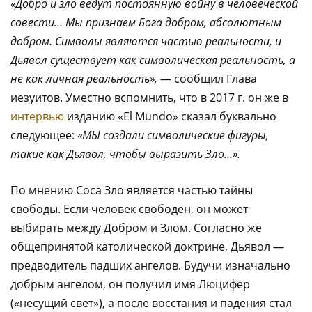
«Добро и зло ведут постоянную войну в человеческой
совести… Мы признаем Бога добром, абсолютным
добром. Символы являются частью реальности, и
Дьявол существует как символическая реальность, а
не как личная реальность»,
— сообщил Глава
иезуитов. Уместно вспомнить, что в 2017 г. он же в
интервью
изданию «Еl Мundo» сказал буквально
следующее:
«МЫ создали символические фигуры,
такие как Дьявол, чтобы выразить Зло…».
По мнению Соса Зло является частью тайны
свободы. Если человек свободен, он может
выбирать между Добром и Злом. Согласно же
общепринятой католической доктрине, Дьявол —
предводитель падших ангелов. Будучи изначально
добрым ангелом, он получил имя Люцифер
(«несущий свет»), а после восстания и падения стал