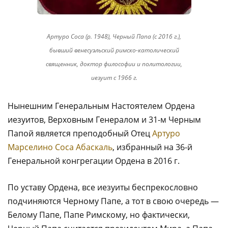
Артуро Соса (р. 1948), Черный Папа (с 2016 г.),
бывший венесуэльский римско-католический
священник, доктор философии и политологии,
иезуит с 1966 г.
Нынешним Генеральным Настоятелем Ордена
иезуитов, Верховным Генералом и 31-м Черным
Папой является преподобный Отец
Артуро
Марселино Соса Абаскаль
, избранный на 36-й
Генеральной конгрегации Ордена в 2016 г.
По уставу Ордена, все иезуиты беспрекословно
подчиняются Черному Папе, а тот в свою очередь —
Белому Папе, Папе Римскому, но фактически,