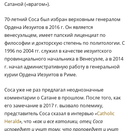
Сатаной («врагом»).
70-летний Соса был избран верховным генералом
Ордена Иезуитов в 2016 г. Он является
венесуэльцем, имеет папский лиценциат по
философии и докторскую степень по политологии. С
1996 по 2004 гг. служил в качестве иезуитского
провинциального начальника в Венесуэле, а в 2014
г. начал административную работу в генеральной
курии Ордена Иезуитов в Риме.
Соса уже не раз предлагал неоднозначные
комментарии о Сатане в прошлом. После того, как
его замечание в 2017 г. вызвало полемику,
представитель Соса сказал в интервью
«
Catholic
Herald
»
, что
«как и все католики, отец Соса
исповедует и учит тому, что проповедует и учит