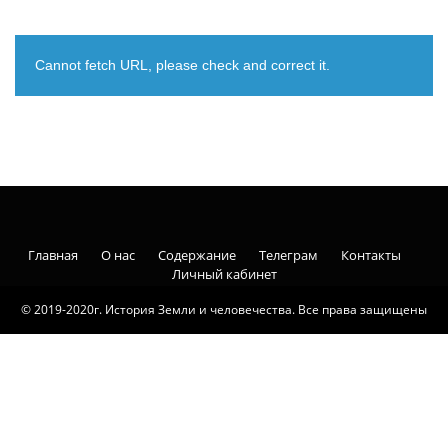
Cannot fetch URL, please check and correct it.
Главная
О нас
Содержание
Телеграм
Контакты
Личный кабинет
© 2019-2020г. История Земли и человечества. Все права защищены