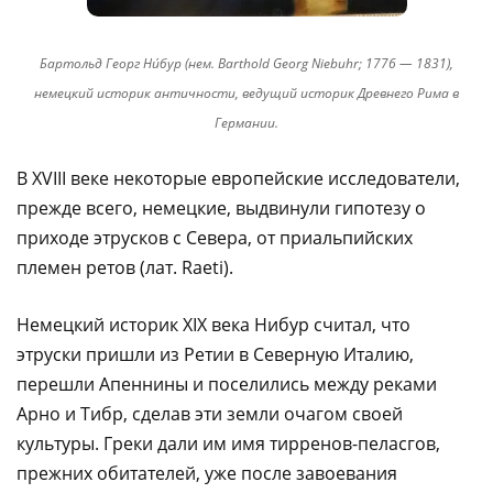
Бартольд Георг Ни́бур (нем. Barthold Georg Niebuhr; 1776 — 1831),
немецкий историк античности, ведущий историк Древнего Рима в
Германии.
В XVIII веке некоторые европейские исследователи,
прежде всего, немецкие, выдвинули гипотезу о
приходе этрусков с Севера, от приальпийских
племен ретов (лат. Raeti).
Немецкий историк XIX века Нибур считал, что
этруски пришли из Ретии в Северную Италию,
перешли Апеннины и поселились между реками
Арно и Тибр, сделав эти земли очагом своей
культуры. Греки дали им имя тирренов-пеласгов,
прежних обитателей, уже после завоевания