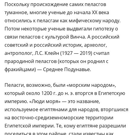
Поскольку происхождение самих пеласгов
туманное, многие ученые до начала ХХ века
относились к пеласгам как мифическому народу.
Потом некоторые ученые выдвигали гипотезу о
связи пеласгов с культурой Винча. А российский
советский и российский историк, археолог,
антрополог, Л.С. Клейн (1927 — 2019) считал
прародиной пеласгов (которых он роднил с
фракийцами) — Среднее Подунавье.
Пеласги, возможно, были «морским народом»,
который около 1200 г. до н. э. вторгся в Египетскую
империю. «Люди моря» — это название,
используемое египтянами для народов, вторгшихся
на восточно-средиземноморские территории
Египетской империи. Те, кому египтяне разрешили
поселиться в этом районе, стали известны как