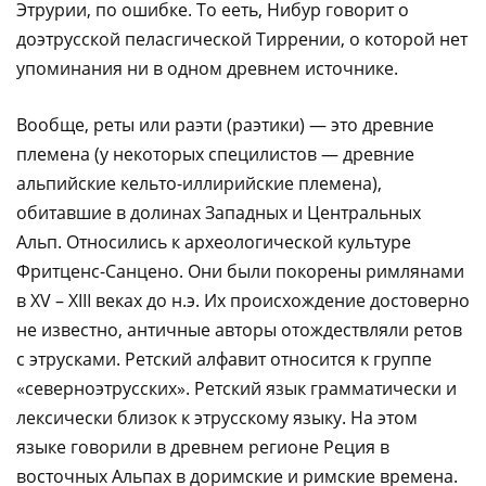
Этрурии, по ошибке. То ееть, Нибур говорит о
доэтрусской пеласгической Тиррении, о которой нет
упоминания ни в одном древнем источнике.
Вообще, реты или раэти (раэтики) — это древние
племена (у некоторых специлистов — древние
альпийские кельто-иллирийские племена),
обитавшие в долинах Западных и Центральных
Альп. Относились к археологической культуре
Фритценс-Санцено. Они были покорены римлянами
в XV – XIII веках до н.э. Их происхождение достоверно
не известно, античные авторы отождествляли ретов
с этрусками. Ретский алфавит относится к группе
«северноэтрусских». Ретский язык грамматически и
лексически близок к этрусскому языку. На этом
языке говорили в древнем регионе Реция в
восточных Альпах в доримские и римские времена.