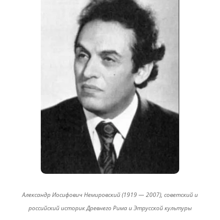
Александр Иосифович Немировский (1919 — 2007), советский и
российский историк Древнего Рима и Этрусской культуры