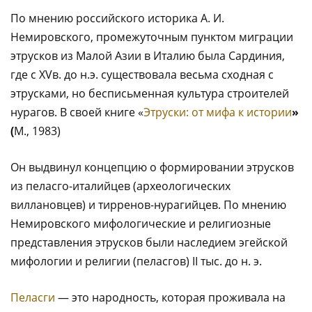
По мнению российского историка А. И.
Немировского, промежуточным пунктом миграции
этрусков из Малой Азии в Италию была Сардиния,
где с XVв. до н.э. существовала весьма сходная с
этрусками, но бесписьменная культура строителей
нурагов. В своей книге «
Этруски: от мифа к истории
»
(
М., 1983)
Он выдвинул концепцию о формировании этрусков
из пеласго-италийцев (археологических
виллановцев) и тирренов-нурагийцев. По мнению
Немировского мифологические и религиозные
представления этрусков были наследием эгейской
мифологии и религии (пеласгов) II тыс. до н. э.
Пеласги
— это народность, которая проживала на