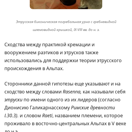
Этрусская биконическая погребальная урна с гребневидной
шлемовидной крышкой, IX-VIII вв. до н. э.
Сходства между практикой кремации и
вооружением раэтиков и этрусков также
использовались для поддержки теории этрусского
происхождения в Альпах.
Сторонники данной гипотезы еще указывают и на
сходство между словами
Rasenna,
как называли себя
этруски
по имени одного из их лидеров (согласно
Дионисию Галикарнасскому
Римские древности
I.30.3).
и словом
Raeti
, названием племени, которое
проживало в восточно-центральных Альпах в V веке
до н.э.