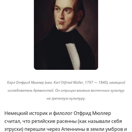
Карл Отфрид Мюллер (нем. Karl Otfried Müller, 1797 — 1840), немецкий
исследователь древностей. Он отрицал влияние восточных культур
на греческую культуру.
Немецкий историк и филолог Отфрид Мюллер
считал, что ретийские расенны (как называли себя
этруски) перешли через Апеннины в земли умбров и