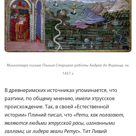
Миниатюра письма Плиния Старшего работы Андреа да Фиренце, ок.
1457 г.
В древнеримских источниках упоминается, что
раэтики, по общему мнению, имели этрусское
происхождение. Так, в своей «Естественной
истории» Плиний писал, что «
Рети, как полагают,
являются людьми этрусской расы, изгнанными
галлами; их лидера звали Ретус
». Тит Ливий