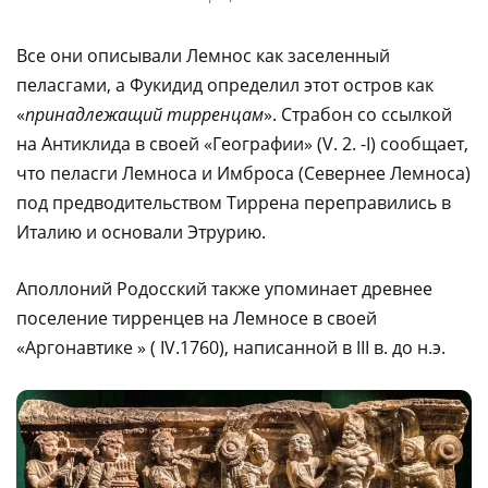
Все они описывали Лемнос как заселенный
пеласгами, а Фукидид определил этот остров как
«
принадлежащий тирренцам
». Страбон со ссылкой
на Антиклида в своей «Географии» (V. 2. -I) сообщает,
что пеласги Лемноса и Имброса (Севернее Лемноса)
под предводительством Тиррена переправились в
Италию и основали Этрурию.
Аполлоний Родосский также упоминает древнее
поселение тирренцев на Лемносе в своей
«Аргонавтике » ( IV.1760), написанной в III в. до н.э.