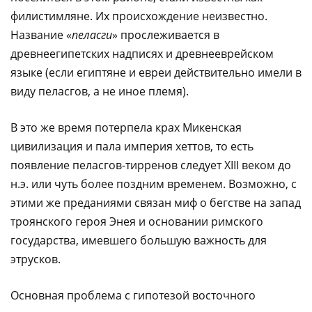
филистимляне. Их происхождение неизвестно.
Название «
пеласги
» прослеживается в
древнеегипетских надписях и древнееврейском
языке (если египтяне и евреи действительно имели в
виду пеласгов, а не иное племя).
В это же время потерпела крах Микенская
цивилизация и пала империя хеттов, то есть
появление пеласгов-тирренов следует XIII веком до
н.э. или чуть более поздним временем. Возможно, с
этими же преданиями связан миф о бегстве на запад
троянского героя Энея и основании римского
государства, имевшего большую важность для
этрусков.
Основная проблема с гипотезой восточного