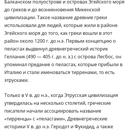
Балканском полуострове и островах Эгейского моря
до греков и до возникновения Микенской
цивилизации. Такое название древние греки
использовали для людей, которые жили в районе
Эгейского моря до того, как греки вошли в этот
район около 1200 г. до н.э. Первым концепцию о
пеласгах выдвинул древнегреческий историк
Гелланик (490 — 405 г. до н. э.) с острова Лесбос, он
упоминал предание о пеласгах, которые прибыли в
Италию и стали именоваться тирренами, то есть
этрусками.
Только в V в. до н.э., когда Этрусская цивилизация
утвердилась на несколько столетий, греческие
писатели начали ассоциировать название
«тирренцы» с «пеласгами», Древнегреческие
историки V в. до н.э. Геродот и Фукидид, а также