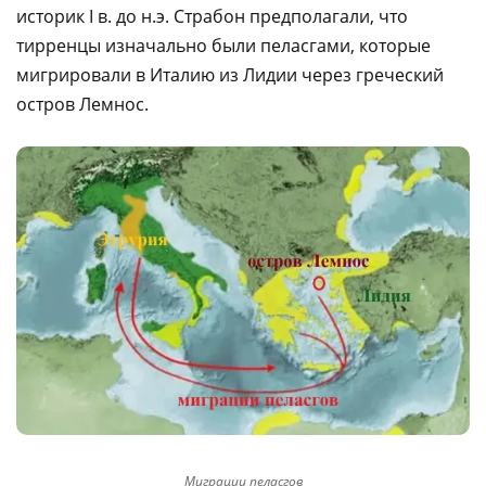
историк I в. до н.э. Страбон предполагали, что
тирренцы изначально были пеласгами, которые
мигрировали в Италию из Лидии через греческий
остров Лемнос.
Миграции пеласгов