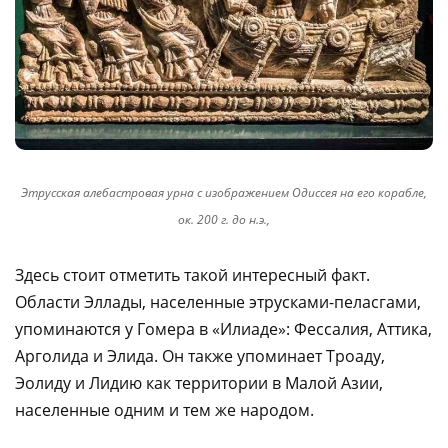
Этрусская алебастровая урна с изображением Одиссея на его корабле,
ок. 200 г. до н.э.,
Здесь стоит отметить такой интересный факт.
Области Эллады, населенные этрусками-пеласгами,
упоминаются у Гомера в «Илиаде»: Фессалия, Аттика,
Арголида и Элида. Он также упоминает Троаду,
Эолиду и Лидию как территории в Малой Азии,
населенные одним и тем же народом.