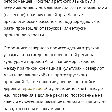
ретороманцев. Носители ретского языка были
ассимилированы римлянами (на юге) и германцами
(на севере) к началу нашей эры. Данные
археологических раскопок не подтверждают, что
раэти произошли от этрусков, или этруски
произошли от раети.
Сторонники северного происхождения этрусков
указывают на сходство особенностей региона с
культурами народов Альп, например, сходство
между практикой кремации в культурах к северу от
Альп и виллановской (т.е. протоэтрусской)
практикой. Также похожие древние постройки —
деревни
террамаре
. Это доисторические (II тыс. до
н.э.) поселения в долине реки По, построенные на
сваях и окруженные насыпью и рвом для защиты от
паводковых вод и захватчиков.