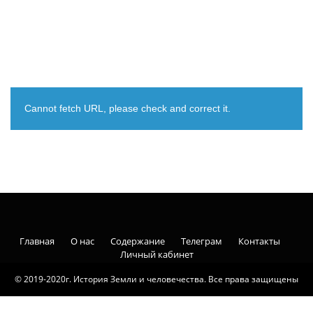
Cannot fetch URL, please check and correct it.
Главная
О нас
Содержание
Телеграм
Контакты
Личный кабинет
© 2019-2020г. История Земли и человечества. Все права защищены