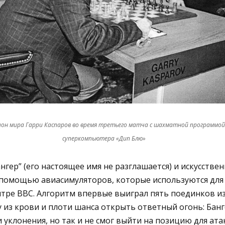
он мира Гарри Каспаров во время третьего матча с шахматной программой
суперкомпьютера «Дип Блю»
нгер” (его настоящее имя не разглашается) и искусстве
 помощью авиасимуляторов, которые используются для
тре ВВС. Алгоритм впервые выиграл пять поединков из 
 из крови и плоти шанса открыть ответный огонь: Банг
 уклонения, но так и не смог выйти на позицию для ата