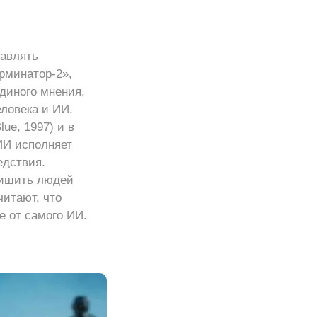
равлять
рминатор‑2»,
диного мнения,
ловека и ИИ.
ue, 1997) и в
ИИ исполняет
едствия.
лишить людей
читают, что
е от самого ИИ.