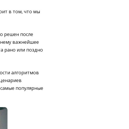
оит в том, что мы
о решен после
ежнему важнейшее
та рано или поздно
ности алгоритмов
сценариев
 самые популярные