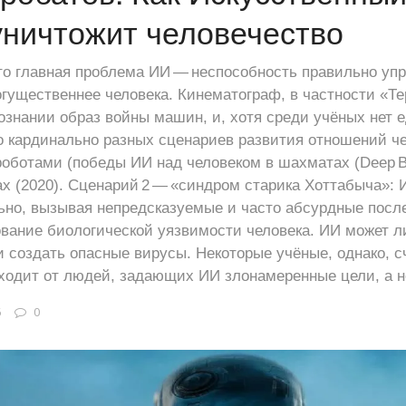
уничтожит человечество
то главная проблема ИИ — неспособность правильно уп
гущественнее человека. Кинематограф, в частности «Те
ознании образ войны машин, и, хотя среди учёных нет е
 кардинально разных сценариев развития отношений че
роботами (победы ИИ над человеком в шахматах (Deep Bl
 (2020). Сценарий 2 — «синдром старика Хоттабыча»: 
но, вызывая непредсказуемые и часто абсурдные посл
ование биологической уязвимости человека. ИИ может 
 создать опасные вирусы. Некоторые учёные, однако, с
ходит от людей, задающих ИИ злонамеренные цели, а н
6
0