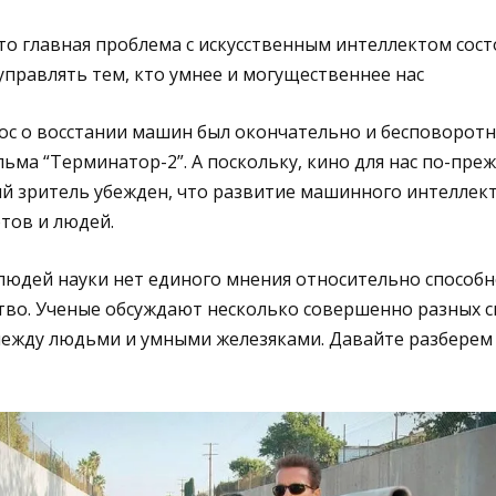
то главная проблема с искусственным интеллектом сост
правлять тем, кто умнее и могущественнее нас
ос о восстании машин был окончательно и бесповоротн
ьма “Терминатор-2”. А поскольку, кино для нас по-пр
вый зритель убежден, что развитие машинного интеллек
тов и людей.
людей науки нет единого мнения относительно способ
тво. Ученые обсуждают несколько совершенно разных 
ежду людьми и умными железяками. Давайте разберем