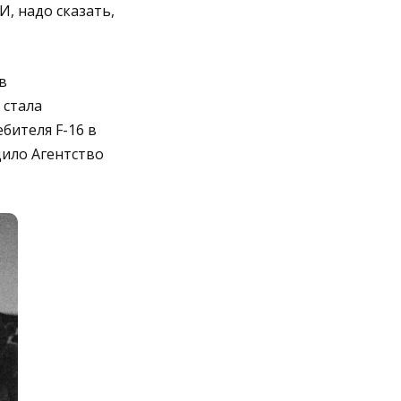
И, надо сказать,
в
 стала
бителя F-16 в
дило Агентство