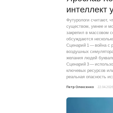
интеллект 
Футурологи считают, ч
существом, умнее и мо
закрепил в массовом с
обсуждаются несколько
Сценарий 1 — война с 
воздушных симуляторах
желания людей букваль
Сценарий 3 — использ
ключевых ресурсов или
реальная опасность ис
Петр Олексенко
22.04.202