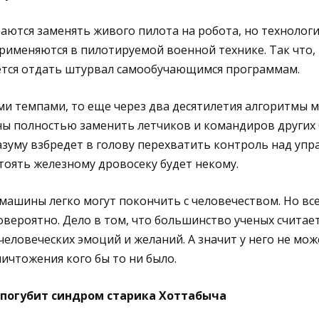
аются заменять живого пилота на робота, но технологи
рименяются в пилотируемой военной технике. Так что,
ется отдать штурвал самообучающимся программам.
ми темпами, то еще через два десятилетия алгоритмы
бны полностью заменить летчиков и командиров других
азуму взбредет в голову перехватить контроль над уп
тоять железному дровосеку будет некому.
ашины легко могут покончить с человечеством. Но все
вероятно. Дело в том, что большинство ученых считает,
еловеческих эмоций и желаний. А значит у него не мо
ничтожения кого бы то ни было.
погубит синдром старика Хоттабыча