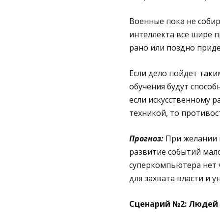
Военные пока не собир
интеллекта все шире п
рано или поздно прид
Если дело пойдет таки
обучения будут спосо
если искусственному р
техникой, то противос
Прогноз:
При желании м
развитие событий мало
суперкомпьютера нет ч
для захвата власти и у
Сценарий №2: Людей 