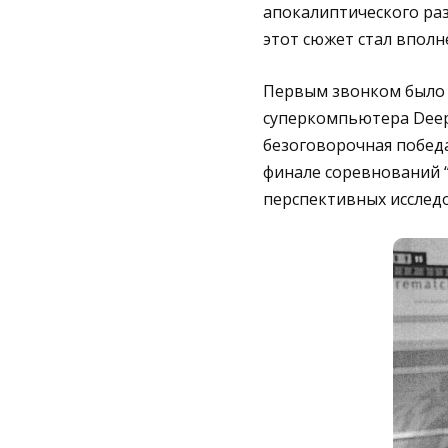
апокалиптического раз
этот сюжет стал вполн
Первым звонком было 
суперкомпьютера Deep 
безоговорочная победа
финале соревнований “
перспективных исслед