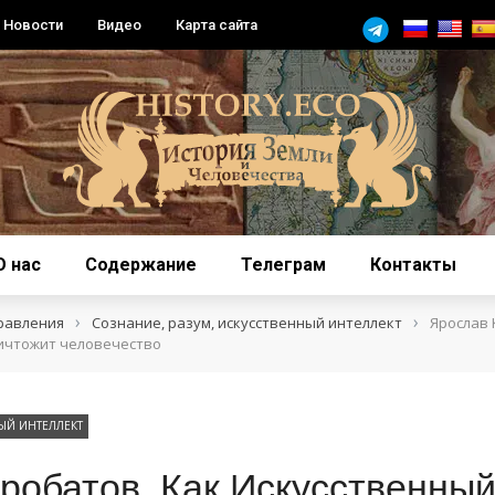
Новости
Видео
Карта сайта
О нас
Содержание
Телеграм
Контакты
›
›
равления
Сознание, разум, искусственный интеллект
Ярослав 
ичтожит человечество
ЫЙ ИНТЕЛЛЕКТ
робатов. Как Искусственны