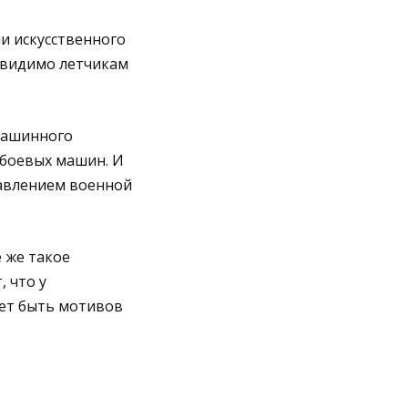
и искусственного
 видимо летчикам
 машинного
 боевых машин. И
равлением военной
 же такое
 что у
жет быть мотивов