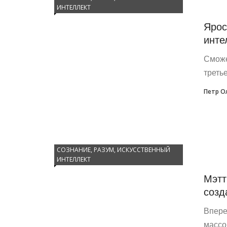
ИНТЕЛЛЕКТ
Ярос
инте
Сможе
треть
Петр О
СОЗНАНИЕ, РАЗУМ, ИСКУССТВЕННЫЙ
ИНТЕЛЛЕКТ
Мэтт
созд
Впере
массо