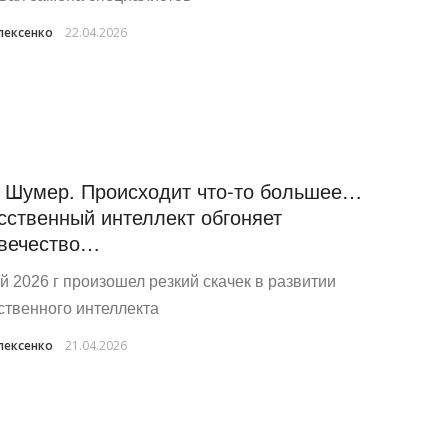
лексенко
22.04.2026
 Шумер. Происходит что-то большее…
сственный интеллект обгоняет
вечество…
й 2026 г произошел резкий скачек в развитии
ственного интеллекта
лексенко
21.04.2026