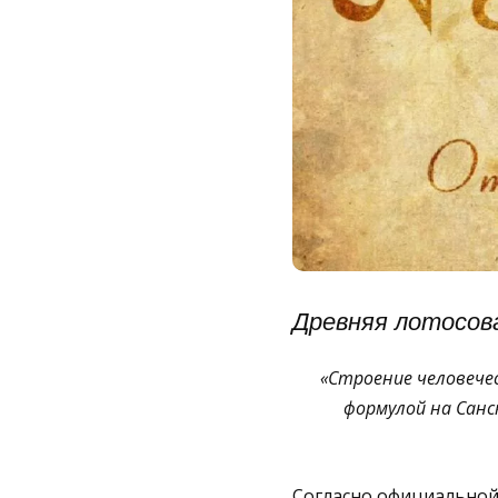
Древняя лотосова
«Строение человече
формулой на Санс
Согласно официальной