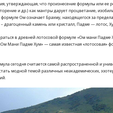
ия, утверждающая, что произнесение формулы или ее р
торение и др.) как мантры дарует процветание, изобили
 формуле Ом означает Брахму, находящегося за предел
– драгоценный камень или кристалл, Падме — лотос, Х
раться в древней лотосовой формуле «Ом мани Падме Х
«Ом Мани Падме Хум» — самая известная «лотосовая» 
ула сегодня считается самой распространенной и уни
 стать модной темой различных неакадемических, эзоте
ий.