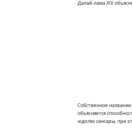
Далай-лама XIV объясня
Собственное название
объясняется способнос
юдолях сансары, при э