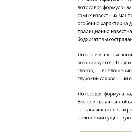
лотосовая формула Ом
самых известных мантр
особенно характерна д
традиционно известна
бодхисаттвы сострада
Лотосовая шестислого
ассоциируется с Шада
слогов) — воплощение
глубокий сакральный с
Лотосовая формула на
Все они сводятся к об
составляющих её сакра
положений существуют