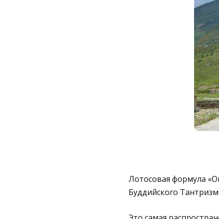
Лотосовая формула «О
Буддийского Тантризм
Это самая распростран