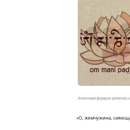
Лотосовая формула /pinterest.r
«О, жемчужина, сияюща