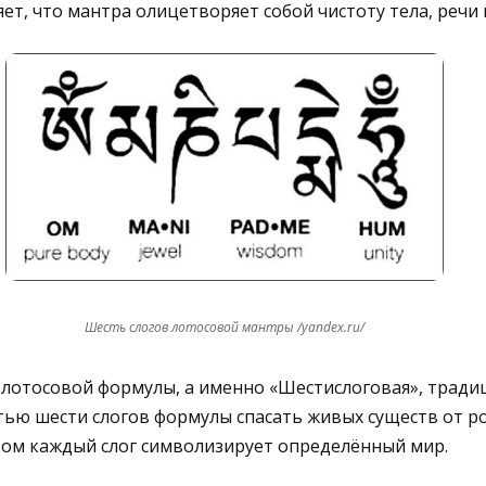
ет, что мантра олицетворяет собой чистоту тела, речи 
Шесть слогов лотосовой мантры /yandex.ru/
 лотосовой формулы, а именно «Шестислоговая», трад
тью шести слогов формулы спасать живых существ от р
том каждый слог символизирует определённый мир.