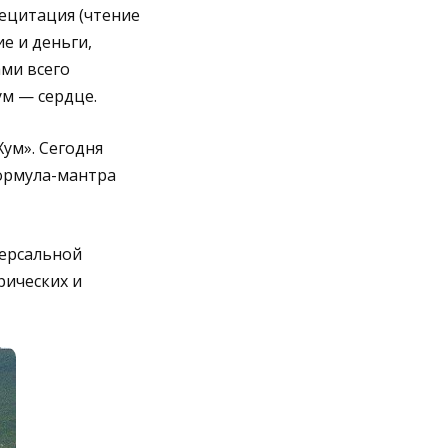
ецитация (чтение
е и деньги,
ами всего
ум — сердце.
ум». Сегодня
формула-мантра
версальной
рических и