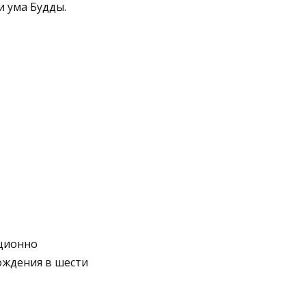
и ума Будды.
иционно
ождения в шести