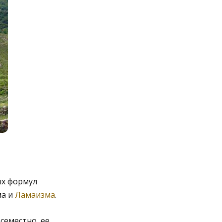
ых формул
ма и
Ламаизма
.
семестно, ее