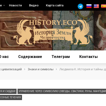
и
Новости
Видео
Карта сайта
О нас
Содержание
Телеграм
Контакты
›
›
х цивилизаций
Знаки и символы
Людмила К. История и тайны 
ЙЯ И СИДДХИ
УПРАВЛЕНИЕ ЧЕРЕЗ СИМВОЛИКУ (ЗВЕЗДЫ, СВАСТИКИ, РУНЫ, МАНГЕДА
ОЗНЫЕ ТЕЧЕНИЯ