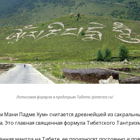
Лотосовая формула в предгорьях Тибета /pinterest.ru/
м Мани Падме Хум» считается древнейшей из сакральн
а. Это главная священная формула Тибетского Тантриз
ённая мантра на Тибете, ее произносят постоянно и пов