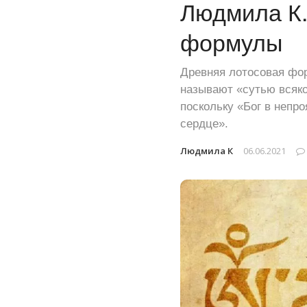
Людмила К.
формулы
Древняя лотосовая фор
называют «сутью всяко
поскольку «Бог в непр
сердце».
Людмила К
06.06.2021