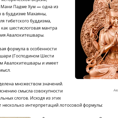
 Мани Падме Хум
—
одна из
 в буддизме Махаяны,
ля тибетского буддизма,
 как шестислоговая мантра
ния Авалокитешвары.
вая формула в особенности
́кшари (Господином Шести
м Авалокитешвары и имеет
мысл.
делена множеством значений.
ъяснению смысла совокупности
Ав
льных слогов. Исходя из этих
 несколько интерпретаций лотосовой формулы: