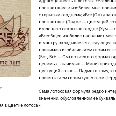
«Драгоценность в лотосе»; «Вселенн
процветание и изобилие мне, прини
открытым сердцем»; «Все (Ом) драго
процветают (Падме — цветущий лото
имеющего открытое сердце (Хум — с
«Всеобщее изобилие наполняет моё 
в мантру вкладывается следующее п
принимаю изобилие всем своим есте
(Бог, Всё — Ом) во всех его формах (
ценимых, значимых — Мани) приходи
цветущий лотос — Падме) к тому, кт
принять всем своим существом (серд
u/
Сама лотосовая формула редко инте
значении, обусловленном её буквал
я в цветке лотоса!»