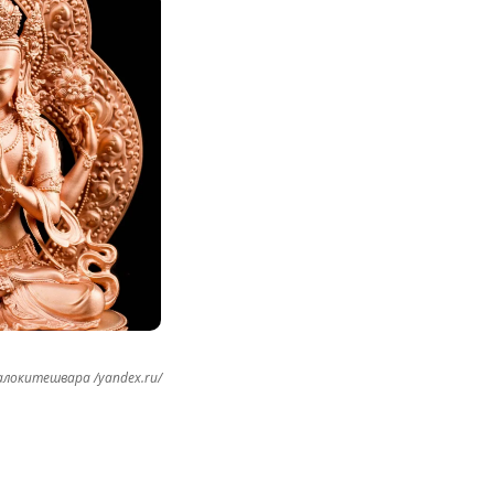
алокитешвара /yandex.ru/