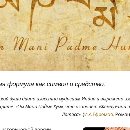
я формула как символ и средство.
ской души давно известно мудрецам Индии и выражено из
крите: «Ом Мани Падме Хум», что означает «Жемчужина 
Лотоса»
. (
И.А.Ефремов.
Роман 
 исторической версии,