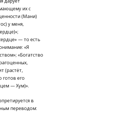
ая дарует
мающему их с
ценности (Мани)
с) у меня,
ердце)»;
сердце» — то есть
онимание: «Я
ством»; «Богатство
драгоценных,
т (растёт,
о готов его
цем — Хум)».
рпретируется в
ьным переводом: