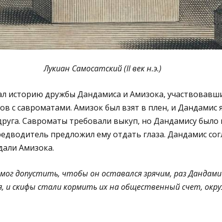
Лукиан Самосатский (II век н.э.)
ал историю дружбы Дандамиса и Амизока, участвовавш
в с савроматами. Амизок был взят в плен, и Дандамис я
руга. Савроматы требовали выкуп, но Дандамису было 
едводитель предложил ему отдать глаза. Дандамис согл
дали Амизока.
е мог допустить, чтобы он оставался зрячим, раз Дандами
я, и скифы стали кормить их на общественный счет, ок