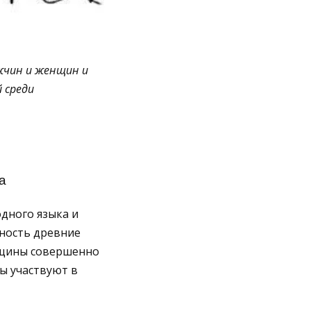
жчин и женщин и
 среди
а
дного языка и
нность древние
нщины совершенно
ы участвуют в