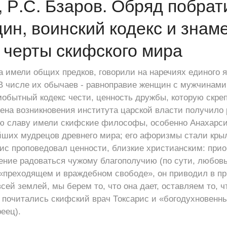
, Р.С. Бзаров. Обряд побрат
ин, воинский кодекс и знам
черты скифского мира
 имели общих предков, говорили на наречиях единого я
В числе их обычаев - равноправие женщин с мужчинами
мобытный кодекс чести, ценность дружбы, которую скр
ена возникновения института царской власти получило
ю славу имели скифские философы, особенно Анахарси
йших мудрецов древнего мира; его афоризмы стали кр
с проповедовал ценности, близкие христианским: прио
ние радоваться чужому благополучию (по сути, любовь 
к «преходящем и враждебном свободе», он приводил в п
сей землей, мы берем то, что она дает, оставляем то, ч
 почитались скифский врач Токсарис и «богодухновенн
реец).