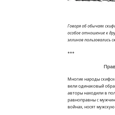
Говоря об обычаях ски
особое отношение к дру
эллинов пользовались с
***
Прав
Многие народы скифско
вели одинаковый образ
авторы находили в по
равноправны с мужчин
войнах, носят мужскую