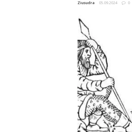
Ziusudra
05.09.2024
0