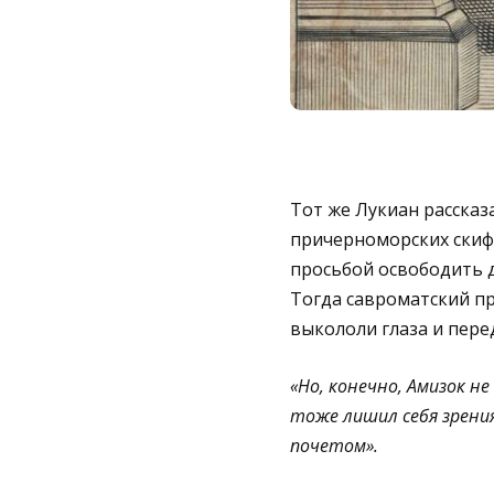
Тот же Лукиан рассказ
причерноморских скифо
просьбой освободить д
Тогда савроматский пр
выкололи глаза и пере
«Но, конечно, Амизок н
тоже лишил себя зрени
почетом».