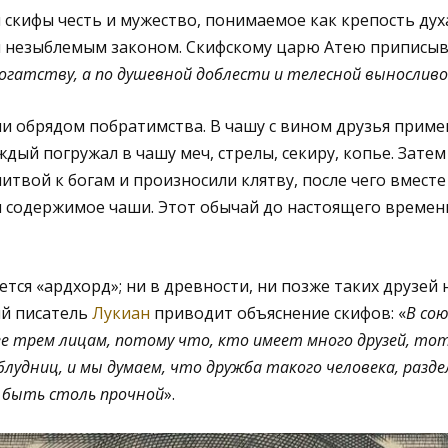
скифы честь и мужество, понимаемое как крепость духа
 незыблемым законом. Скифскому царю Атею приписыва
богатству, а по душевной доблести и телесной вынослив
ли обрядом побратимства. В чашу с вином друзья прим
ждый погружал в чашу меч, стрелы, секиру, копье. Зате
итвой к богам и произносили клятву, после чего вмест
 содержимое чаши. Этот обычай до настоящего времени
тся «ардхорд»; ни в древности, ни позже таких друзей 
ий писатель
Лукиан
приводит объяснение скифов: «
В со
е трем лицам, потому что, кто имеет много друзей, то
лудниц, и мы думаем, что дружба такого человека, разд
 быть столь прочной
».