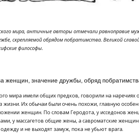
фского мира, античные авторы отмечали равноправие му
жбе, скрепляемой обрядом побратимства. Великой славой
кифские философы.
а женщин, значение дружбы, обряд побратимств
го мира имели общих предков, говорили на наречиях о
 жизни. Их обычаи были очень похожи, главную особе
ложении женщин. По словам Геродота, у исседонов же
ами, у массагетов общие жены, а савроматские женщин
 одежду и не выходят замуж, пока не убьют врага.