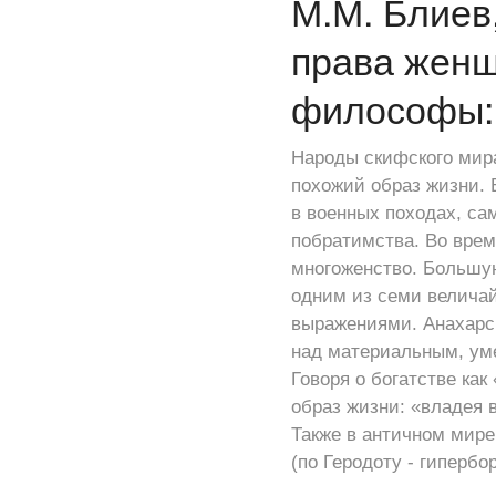
М.М. Блиев
права женщ
философы: 
Народы скифского мира
похожий образ жизни. 
в военных походах, са
побратимства. Во врем
многоженство. Большу
одним из семи велича
выражениями. Анахарси
над материальным, уме
Говоря о богатстве ка
образ жизни: «владея в
Также в античном мире
(по Геродоту - гипербо