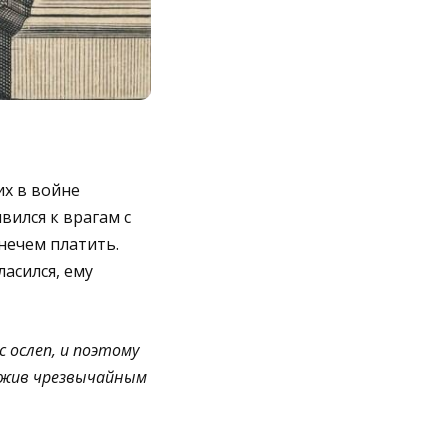
их в войне
вился к врагам с
нечем платить.
асился, ему
с ослеп, и поэтому
ружив чрезвычайным