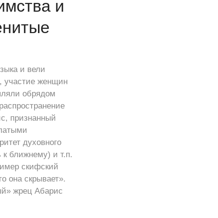
имства и
енитые
зыка и вели
, участие женщин
епляли обрядом
 распространение
с, признанный
ылатыми
ритет духовного
к ближнему) и т.п.
ример скифский
то она скрывает».
ый» жрец Абарис