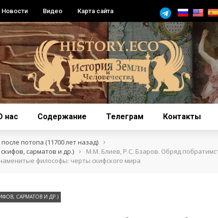
Новости
Видео
Карта сайта
О нас
Содержание
Телеграм
Контакты
›
после потопа (11700 лет назад)
›
скифов, сарматов и др.)
М.М. Блиев, Р.С. Бзаров. Обряд побратимс
знаменитые философы: черты скифского мира
ИФОВ, САРМАТОВ И ДР.)