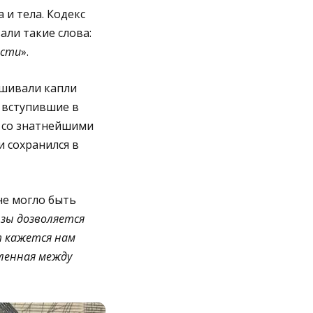
 и тела. Кодекс
ли такие слова:
ости
».
ешивали капли
м вступившие в
е со знатнейшими
 сохранился в
не могло быть
юзы дозволяется
т кажется нам
еленная между