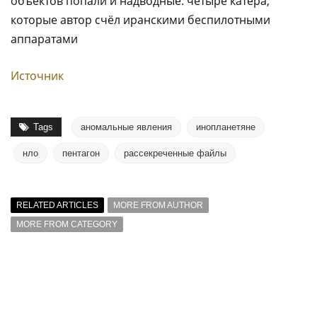
объектов попали и надводные: четыре катера,
которые автор счёл иранскими беспилотными
аппаратами
Источник
Tags
аномальные явления
инопланетяне
нло
пентагон
рассекреченные файлы
RELATED ARTICLES
MORE FROM AUTHOR
MORE FROM CATEGORY