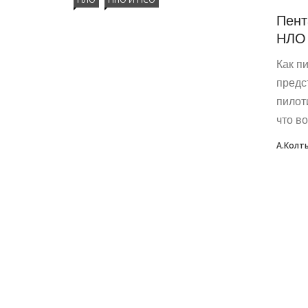
Пент
НЛО
Как п
предс
пилот
что в
А.Колт