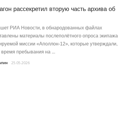
агон рассекретил вторую часть архива об
ишет РИА Новости, в обнародованных файлах
тавлены материалы послеполётного опроса экипажа
ируемой миссии «Аполлон-12», которые утверждали,
о время пребывания на ...
ыпин
25.05.2026