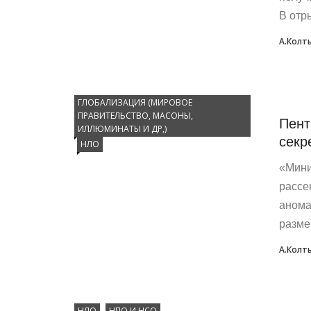
В отр
А.Колт
ГЛОБАЛИЗАЦИЯ (МИРОВОЕ
ПРАВИТЕЛЬСТВО, МАСОНЫ,
Пент
ИЛЛЮМИНАТЫ И ДР,)
секр
НЛО
«Мини
рассе
анома
разме
А.Колт
НЛО
НПО И НСО