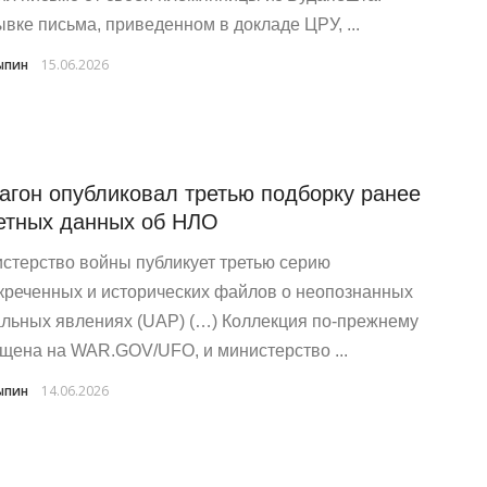
ывке письма, приведенном в докладе ЦРУ, ...
ыпин
15.06.2026
агон опубликовал третью подборку ранее
етных данных об НЛО
стерство войны публикует третью серию
креченных и исторических файлов о неопознанных
льных явлениях (UAP) (…) Коллекция по-прежнему
щена на WAR.GOV/UFO, и министерство ...
ыпин
14.06.2026