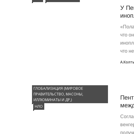
У Пе
иноп
«Пола
что о
инопл
что не 
А.Колт
ГЛОБАЛИЗАЦИЯ (МИРОВОЕ
ПРАВИТЕЛЬСТВО, МАСОНЫ,
Пент
ИЛЛЮМИНАТЫ И ДР,)
межд
НЛО
Согла
венге
получ