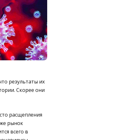
что результаты их
тории. Скорее они
есто расщепления
кже рынок
тся всего в