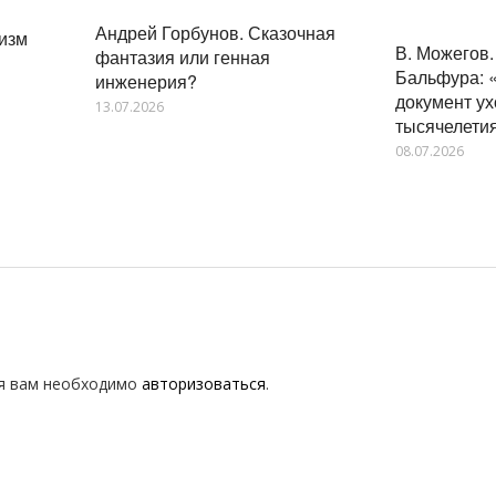
Андрей Горбунов. Сказочная
низм
В. Можегов
фантазия или генная
Бальфура: 
инженерия?
документ у
13.07.2026
тысячелети
08.07.2026
я вам необходимо
авторизоваться
.