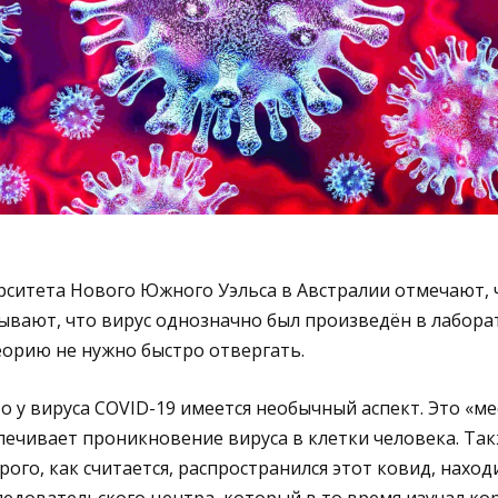
ситета Нового Южного Уэльса в Австралии отмечают, 
ывают, что вирус однозначно был произведён в лабора
еорию не нужно быстро отвергать.
о у вируса COVID-19 имеется необычный аспект. Это «м
печивает проникновение вируса в клетки человека. Та
ого, как считается, распространился этот ковид, находи