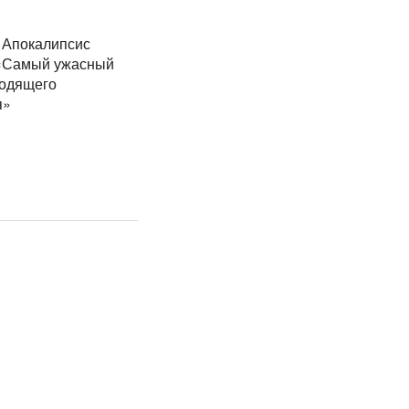
. Апокалипсис
«Самый ужасный
ходящего
я»