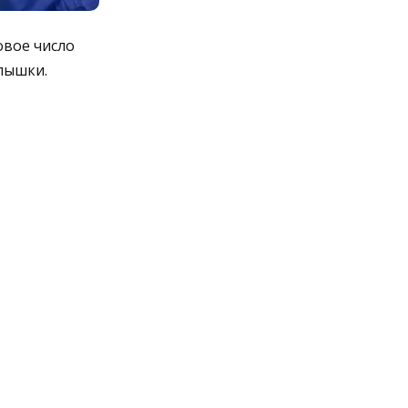
овое число
пышки.