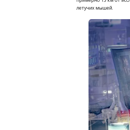
примерно 13 км от исс
летучих мышей.