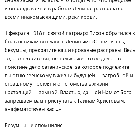
снова захватят власть: что тогда? А то, что предстает
и оправдывается в работах Ленина: расправа со
всеми инакомыслящими, реки крови.
1 февраля 1918 г. святой патриарх Тихон обратился к
большевикам во главе с Лениным: «Опомнитесь,
безумцы, прекратите ваши кровавые расправы. Ведь
то, что творите вы, не только жестокое дело: это
поистине дело сатанинское, за которое подлежите
вы огню геенскому в жизни будущей — загробной и
страшному проклятию потомства в жизни
настоящей — земной. Властью, данной Нам от Бога,
запрещаем вам приступать к Тайнам Христовым,
анафематствуем вас…»
Безумцы не опомнились.