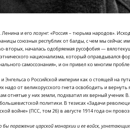
Ленина и его лозунг: «Россия – тюрьма народов». Исходя
раницы союзных республик от балды, с чем мы сейчас 
во-вторых, началась одобряемая русофобия — вялотекущ
т этнического национализма, который оправдывался фор
нального самосознания», и он привел ко многим пробл
и Энгельса о Российской империи как о стоящей на пут
х надо от великорусского гнета освободить и вернуть 
 отнятые у них земли, подхватил их верный ученик В. 
большевистской политики. В тезисах «Задачи революц
ой войне» (ПСС, том 26) в августе 1914 года он провоз
 бы поражение царской монархии и ее войск, угнетающих