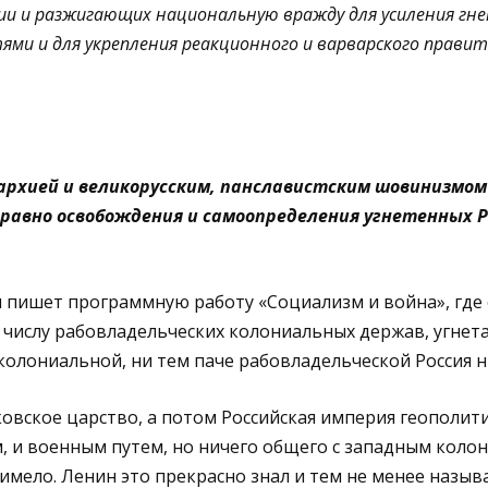
ии и разжигающих национальную вражду для усиления гне
ями и для укрепления реакционного и варварского прави
нархией и великорусским, панславистским шовинизмом
а равно освобождения и самоопределения угнетенных Р
 пишет программную работу «Социализм и война», где
 числу рабовладельческих колониальных держав, угне
 колониальной, ни тем паче рабовладельческой Россия н
сковское царство, а потом Российская империя геополит
, и военным путем, но ничего общего с западным коло
имело. Ленин это прекрасно знал и тем не менее назыв