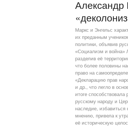
Александр 
«деколониз
Маркс и Энгельс харак
их преданным учеником
политики, объявив рус
«Социализм и война» 
разделив её территорию
что более половины на
право на самоопределе
«Декларацию прав нар
и др., что легло в осн
итоге способствовала 
русскому народу и Цер
наследие, избавиться 
мнению, привела к утр
её историческую целос