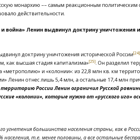
усскую монархию –– самым реакционным политическим с
вовало действительности.
 и война» Ленин выдвинул доктрину уничтожения 
[24]
выдвинул доктрину уничтожения исторической России
[25]
м, как высшая стадия капитализма»
. Он разделил те
а «метрополию» и «колонии»: из 22,8 млн кв. км террит
и» Ленин отнес лишь 5,4 млн, а остальные 17,4 млн при
ь
территорию России Ленин ограничил Русской равнино
усские «колонии», которые нужно от «русского ига» о
го угнетения большинства населения страны, как в Росси
населения, т.е. менее половины, а все остальные беспра