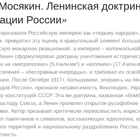
Мосякин. Ленинская доктри
ации России»
теризовали Российскую империю как «тюрьму народов»,
, превратил эту оценку в краеугольный элемент больш
скую монархию реакционной, а империю – колониальной
Ленин сформулировал доктрину уничтожения историчес
 на «метрополию» (5,4 млн км²) и «колонии» (17,4 млн к
селения – «бесправные инородцы», и требовал их осво
ние. После Октября 1917 г. большевики, опираясь на ле
одов России», признали независимость Финляндии, Укр
ову конституций СССР. Эта же доктрина, названная «бом
распаду Союза, а Ленин проявлял открытое русофобное
кви. Автор призывает критически переосмыслить маркс
от памятников и символов, восхваляющих идеологию, ко
ате территорий и национальному раздроблению России, 
тность.