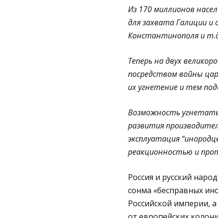
Из 170 миллионов насел
для захвата Галиции и 
Константинополя и т.д
Теперь на двух великор
посредством войны цар
их угнетение и тем под
Возможность угнетать 
развития производител
эксплуатация “инородце
реакционностью и про
Россия и русский наро
сонма «бесправных ино
Российской империи, 
от европейских колони