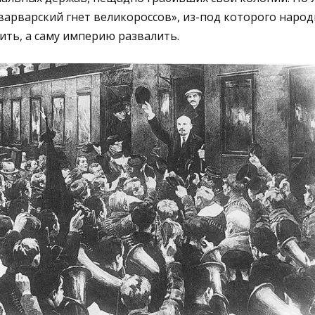
«варварский гнет великороссов», из-под которого наро
ть, а саму империю развалить.