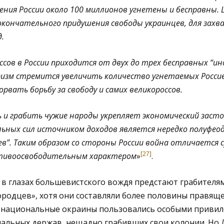
ения России около 100 миллионов угнетены и бесправны. 
окончательного придушения свободы украинцев, для захв
.
оссов в России приходится от двух до трех бесправных “ин
изм стремится увеличить количество угнетаемых Россие
орвать борьбу за свободу и самих великороссов.
и грабить чужие народы укрепляет экономический засто
ьных сил источником доходов является нередко полуфео
в”. Таким образом со стороны России война отличается с
[27]
тивоосвободительным характером
»
.
д в глазах большевистского вождя предстают грабителя
родцев», хотя они составляли более половины правящ
а национальные окраины пользовались особыми привиле
альных держав, нещадно грабивших свои колонии. Но Л