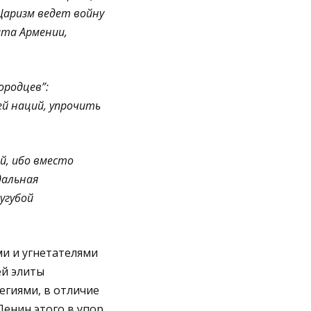
Царизм ведет войну
ата Армении,
ородцев”:
й наций, упрочить
й, ибо вместо
дальная
угубой
ми и угнетателями
ей элиты
гиями, в отличие
енин этого в упор