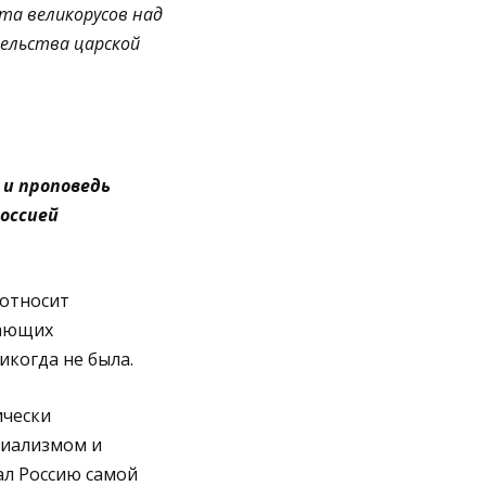
та великорусов над
тельства царской
 и проповедь
оссией
 относит
тающих
икогда не была.
ически
ниализмом и
ал Россию самой