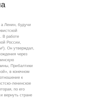
на
 а Ленин, будучи
евистской
. В работе
кой России,
м²). Он утверждал,
бождения через
нинскую
аины, Прибалтики
бой», в конечном
 отношение к
истско‑ленинское
торая, по его
и вернуть стране