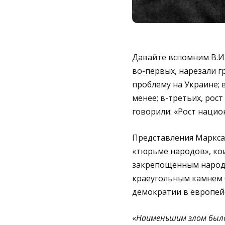
Давайте вспомним В.И. 
во-первых, нарезали г
проблему на Украине; 
менее; в-третьих, рос
говорили: «Рост нацио
Представления Маркса 
«тюрьме народов», кои
закрепощенным народам
краеугольным камнем 
демократии в европейск
«
Наименьшим злом было