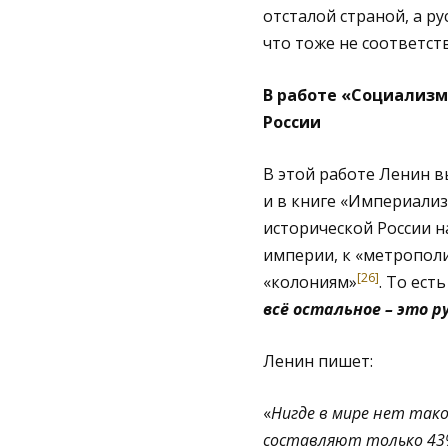
отсталой страной, а р
что тоже не соответст
В работе «Социализм
России
В этой работе Ленин 
и в книге «Империализ
исторической России н
империи, к «метрополи
[26]
«колониям»
. То ест
всё остальное – это р
Ленин пишет:
«
Нигде в мире нет тако
составляют только 43% 