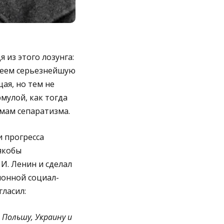
 из этого лозунга:
имеем серьезнейшую
ая, но тем не
мулой, как тогда
емам сепаратизма.
и прогресса
якобы
И. Ленин и сделал
ионной социал-
гласил:
Польшу, Украину и