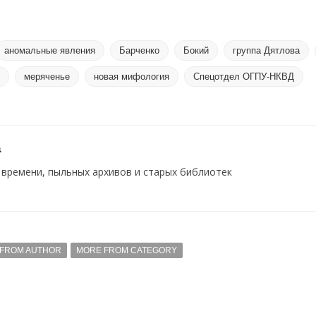
аномальные явления
Барченко
Бокий
группа Дятлова
меряченье
новая мифология
Спецотдел ОГПУ-НКВД
a
времени, пыльных архивов и старых библиотек
FROM AUTHOR
MORE FROM CATEGORY