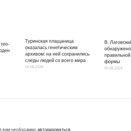
Туринская плащаница
В. Лаговски
 тео-
оказалась генетическим
обнаружено
орден
архивом: на ней сохранились
правильной
следы людей со всего мира
формы
05.08.2026
05.08.2026
я вам необходимо
авторизоваться
.