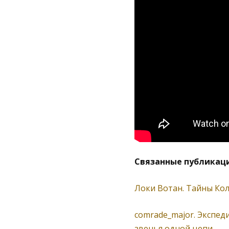
Связанные публикаци
Локи Вотан. Тайны Кол
comrade_major. Экспед
звенья одной цепи