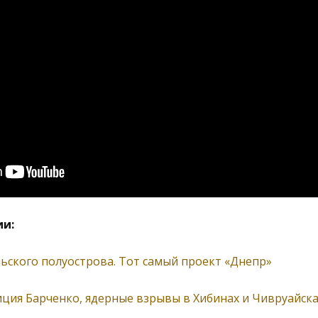
и:
ьского полуострова. Тот самый проект «Днепр»
иция Барченко, ядерные взрывы в Хибинах и Чивруайск