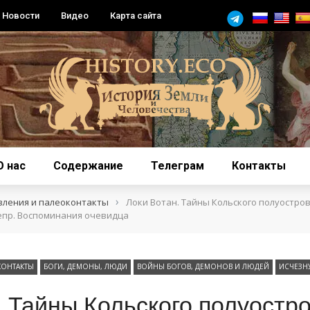
Новости
Видео
Карта сайта
О нас
Содержание
Телеграм
Контакты
›
вления и палеоконтакты
Локи Вотан. Тайны Кольского полуостров
епр. Воспоминания очевидца
КОНТАКТЫ
БОГИ, ДЕМОНЫ, ЛЮДИ
ВОЙНЫ БОГОВ, ДЕМОНОВ И ЛЮДЕЙ
ИСЧЕЗН
. Тайны Кольского полуостро