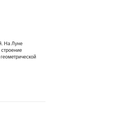
й. На Луне
 строение
 геометрической