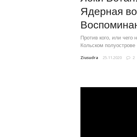
Ядерная во
Воспомина
Против кого, или чего
Кольском полуострове в
Ziusudra
25.11.2020
2