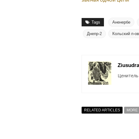
Tags
Аненербе
Днепр-2
Кольский п-ов
Ziusudr
Ценитель 
RELATED ARTICLES
MORE 