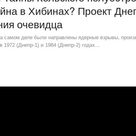
йна в Хибинах? Проект Дне
ния очевидца
 на самом деле были направлены ядерные взрывы, произ
 1972 (Днепр-1) и 1984 (Днепр-2) годах...