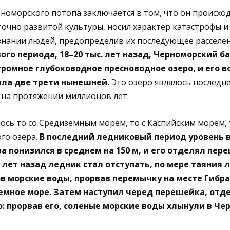
оморского потопа заключается в том, что он происход
очно развитой культуры, носил характер катастрофы и
знании людей, предопределив их последующее расселе
го периода, 18–20 тыс. лет назад, Черноморский б
громное глубоководное пресноводное озеро, и его в
яла две трети нынешней.
Это озеро являлось последне
 на протяжении миллионов лет.
ось то со Средиземным морем, то с Каспийским морем, 
го озера.
В последний ледниковый период уровень 
а понизился в среднем на 150 м, и его отделял пер
 лет назад ледник стал отступать, по мере таяния 
в морские воды, прорвав перемычку на месте Гибра
мное море. Затем наступил черед перешейка, отд
о: прорвав его, соленые морские воды хлынули в Ч