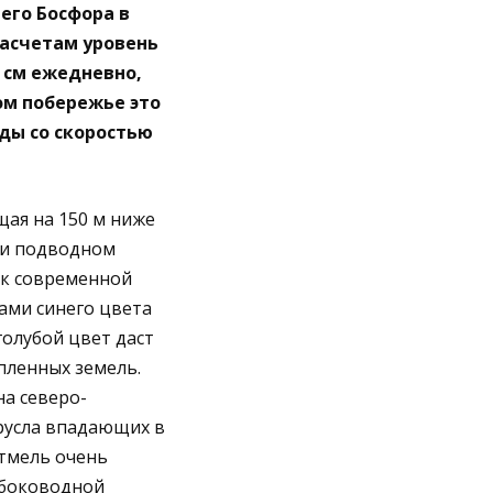
его Босфора в
расчетам уровень
 см ежедневно,
ом побережье это
ды со скоростью
щая на 150 м ниже
ри подводном
 к современной
ами синего цвета
голубой цвет даст
пленных земель.
на северо-
русла впадающих в
тмель очень
убоководной