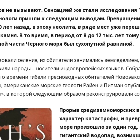
в не вызывают. Сенсацией же стали исследования 1
анологи пришли к следующим выводам. Превращение
0 лет назад, в эпоху неолита, в ряде мест уже пере
камня. В то время, в период от 8 до 12 тыс. лет то
ой части Черного моря был сухопутной равниной.
вовали селения, их обитатели занимались земледелием
жили народы – носители индоевропейских языков. Собр
ы о времени гибели пресноводных обитателей Новоэвкс
 американские морские геологи Райен и Питман опубл
п», в которой следующим образом реконструировали со
Прорыв средиземноморских в
характер катастрофы, и прев
море произошло за один год.
гигантский водопад, возник