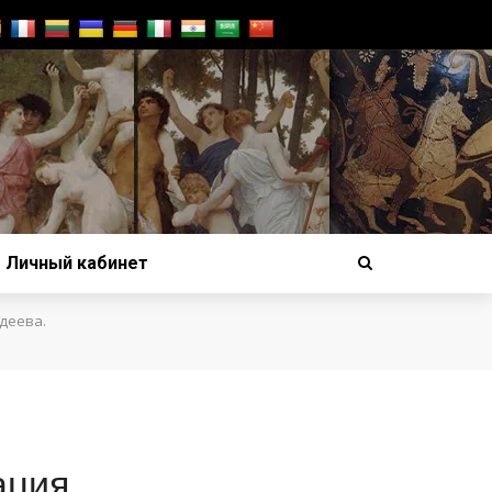
Личный кабинет
адеева.
ация