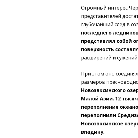
Огромный интерес Черн
представителей достат
глубочайший след в со
последнего ледниково
представлял собой о
поверхность составл
расширений и сужений
При этом оно соединял
размеров пресноводно
Новоэвксинского озер
Малой Азии. 12 тысяч
переполнения океано
переполнили Средизе
Новоэвксинское озер
впадину.