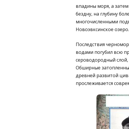
впадины моря, а затем
бездну, на глубину бо
многочисленными подв
Новоэвксинское озеро.
Последствия черномор
водами погубил всю пр
сероводородный слой, 
Обширные затопленные
древней развитой циви
прослеживается совре