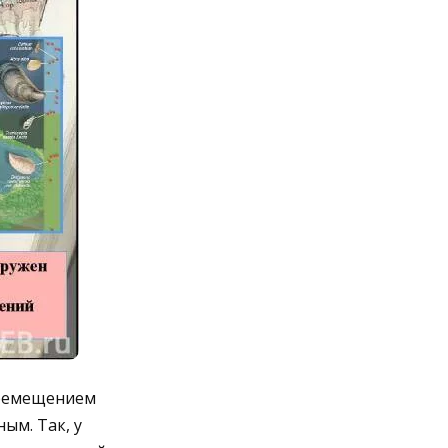
еремещением
ым. Так, у