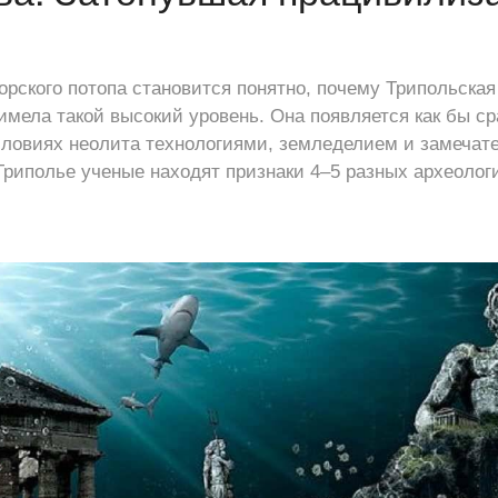
рского потопа становится понятно, почему Трипольская 
мела такой высокий уровень. Она появляется как бы сра
словиях неолита технологиями, земледелием и замечат
Триполье ученые находят признаки 4–5 разных археологи