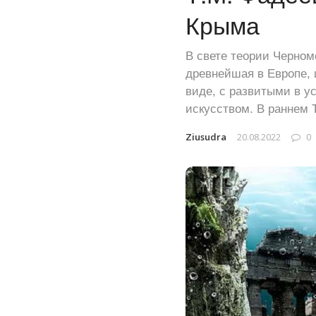
Крыма
В свете теории Черномо
древнейшая в Европе, и
виде, с развитыми в у
искусством. В раннем 
Ziusudra
20.08.2022
0