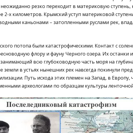
 неожиданно резко переходит в материковую ступень, к
лее 2-х километров. Крымский уступ материковой ступен
одными каньонами – затопленными руслами рек, впад
ского потопа были катастрофическими. Контакт с соле
есноводную флору и фауну Черного озера. Их останки и
занимающий всю глубоководную часть моря на глубинах
 земли в устьях нынешних рек навсегда покинули пре
лизации. Путь исхода этих племен на Запад, в Европу, 
менными археологами по образцам культуры ленточной