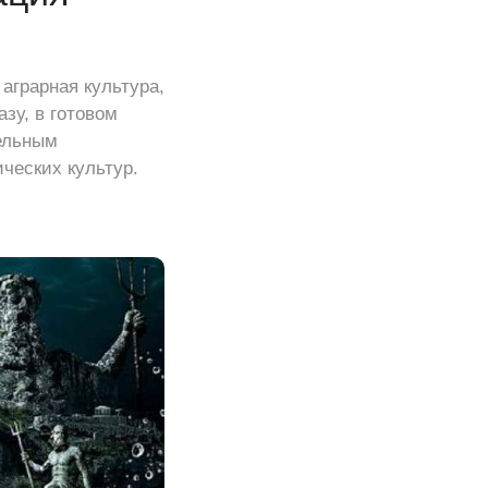
аграрная культура,
зу, в готовом
ельным
ческих культур.