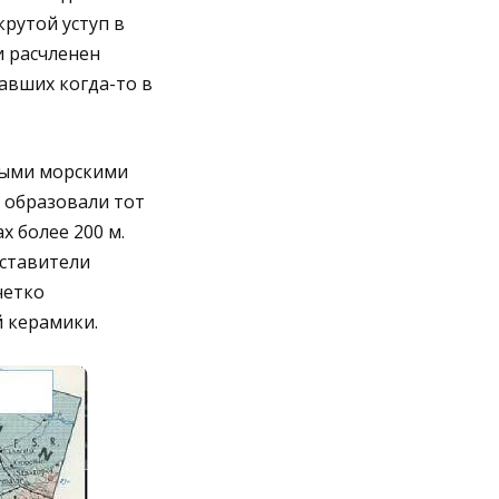
рутой уступ в
и расчленен
авших когда-то в
ными морскими
 образовали тот
 более 200 м.
дставители
четко
 керамики.