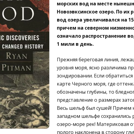
морских вод на месте нынешн
Новоэвксинское озеро. По их 
вод озера увеличивался на 15
причем на северном низменн
означало распространение во
1 мили в день.
Прежняя береговая линия, лежа
уровня моря, ясно различима п
зондировании. Если обратиться
карте Черного моря, где оттенк
обозначены глубины, то бледно
представление о размерах зато
Весь шельф был сушей! Причем 
западном шельфе сохранились 
озеро-море рек! Материковая о
полого наклонена в сторону гл