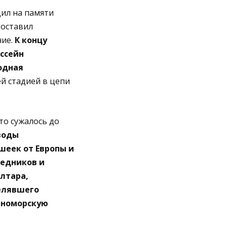
ил на памяти
 оставил
ние.
К концу
ассейн
одная
й стадией в цепи
то сужалось до
воды
ешеек от Европы и
ледников и
лтара,
елявшего
ерноморскую