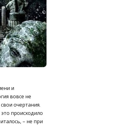
мени и
гия вовсе не
свои очертания.
е это происходило
италось, – не при