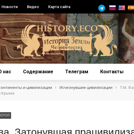
Новости
Видео
Карта сайта
О нас
Содержание
Телеграм
Контакты
›
›
континенты и цивилизации
Исчезнувшие цивилизации
Т.М. Ф
я Крыма
ПОТОП
ва. Затонувшая працивилиз