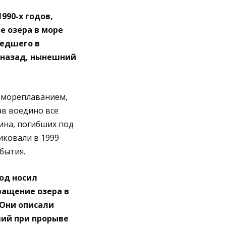
990-х годов,
 озера в море
шедшего в
му назад, нынешний
, мореплаванием,
ав воедино все
ина, погибших под
иковали в 1999
бытия.
од носил
ращение озера в
 Они описали
ший при прорыве