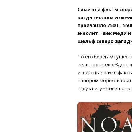
Сами эти факты споро
когда геологи и оке
произошло 7500 – 550
энеолит – век меди и 
шельф северо-западн
По его берегам сущест
вели торговлю. Здесь 
известные науке факт
напором морской воды,
году книгу «Ноев пото