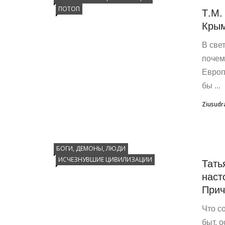
ПОТОП
Т.М.
Кры
В све
почем
Европ
бы ...
Ziusudr
БОГИ, ДЕМОНЫ, ЛЮДИ
ИСЧЕЗНУВШИЕ ЦИВИЛИЗАЦИИ
Тать
наст
Прич
Что с
быт, 