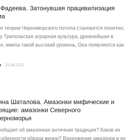
 Фадеева. Затонувшая працивилизация
ма
те теории Черноморского потопа становится понятно,
у Трипольская аграрная культура, древнейшая в
е, имела такой высокий уровень. Она появляется как
a
20.08.2022
яна Шаталова. Амазонки мифические и
оящие: амазонки Северного
ерноморья
ообщает об амазонках античная традиция? Каков их
особенности образа жизни? Вооружение амазонок и их