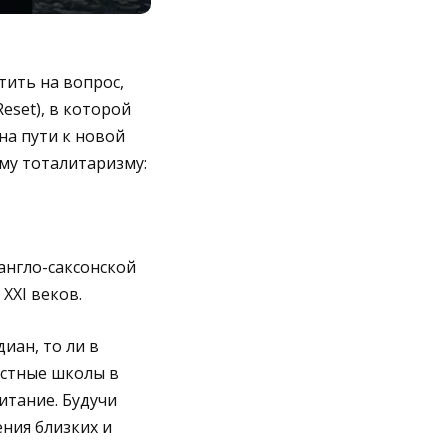
тить на вопрос,
eset), в которой
а пути к новой
у тоталитаризму:
англо-саксонской
XXI веков.
иан, то ли в
астные школы в
итание. Будучи
ния близких и