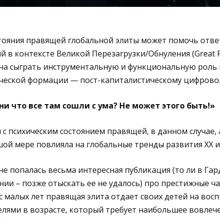
тояния правящей глобальной элиты может помочь отве
в контексте Великой Перезагрузки/Обнуления (Great R
на сыграть инструментальную и функциональную роль н
еской формации — пост-капиталистическому цифровом
ни что все там сошли с ума? Не может этого быть!»
 с психическим состоянием правящей, в данном случае, 
шой мере повлияла на глобальные тренды развития XX и 
е попалась весьма интересная публикация (то ли в Гард
ии – позже отыскать ее не удалось) про престижные ч
с малых лет правящая элита отдает своих детей на восп
лями в возрасте, который требует наибольшее вовлече