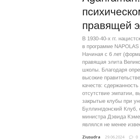
психическо
правящей 
В 1930-40-х гг. нацис
в программе NAPOLAS 
Начиная с 6 лет (форм
правящая элита Велико
школы. Благодаря опр
высокие правительстве
качеств: сдержанность
отсутствие эмпатии, в
закрытые клубы при ун
Буллингдонский Клуб, 
министра Дэвида Кэмер
являлся не менее изве
Ziusudra
29.06.2024
0