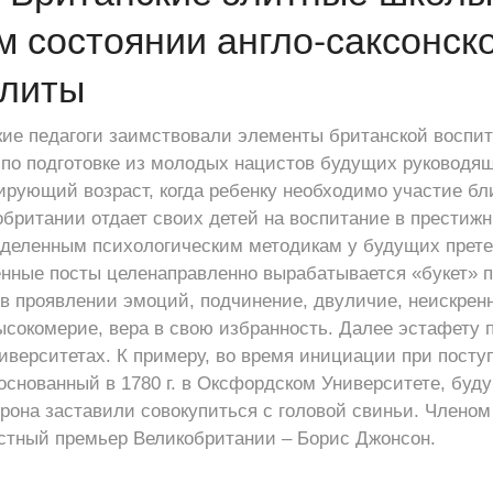
м состоянии англо-саксонск
элиты
тские педагоги заимствовали элементы британской воспи
по подготовке из молодых нацистов будущих руководящ
ирующий возраст, когда ребенку необходимо участие бл
британии отдает своих детей на воспитание в престиж
еделенным психологическим методикам у будущих прете
нные посты целенаправленно вырабатывается «букет» 
 в проявлении эмоций, подчинение, двуличие, неискрен
ысокомерие, вера в свою избранность. Далее эстафету
иверситетах. К примеру, во время инициации при посту
основанный в 1780 г. в Оксфордском Университете, буд
она заставили совокупиться с головой свиньи. Членом 
стный премьер Великобритании – Борис Джонсон.