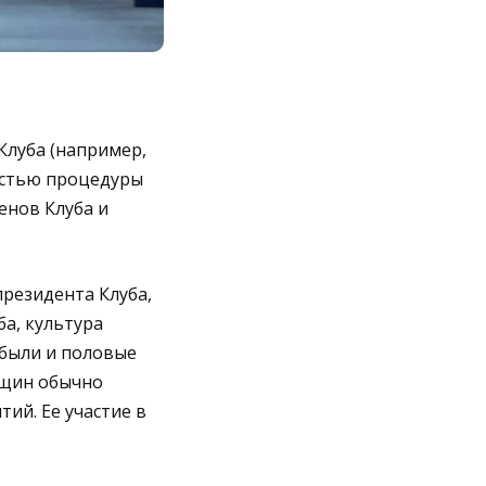
Клуба (например,
частью процедуры
енов Клуба и
президента Клуба,
а, культура
 были и половые
нщин обычно
ий. Ее участие в