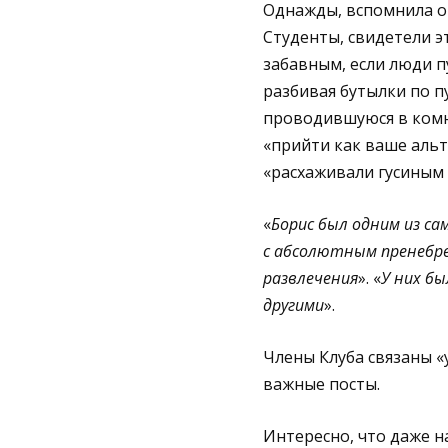
Однажды, вспомнила он
Студенты, свидетели э
забавным, если люди пу
разбивая бутылки по п
проводившуюся в комна
«прийти как ваше альт
«расхаживали гусиным 
«
Борис был одним из са
с абсолютным пренебре
развлечения
». «
У них бы
другими
».
Члены Клуба связаны «
важные посты.
Интересно, что даже 