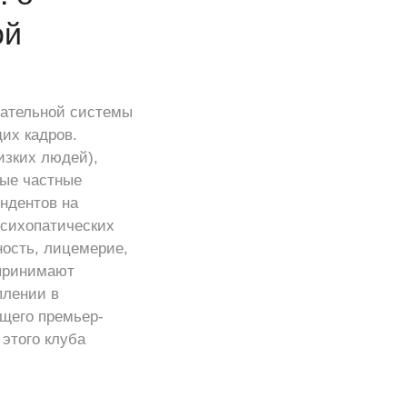
ой
тательной системы
их кадров.
изких людей),
ные частные
ндентов на
психопатических
ность, лицемерие,
 принимают
плении в
ущего премьер-
этого клуба