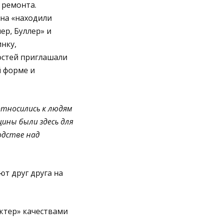
 ремонта.
она «находили
ер, Буллер» и
нку,
остей приглашали
й форме и
относились к людям
ины были здесь для
одстве над
т друг друга на
ктер» качествами