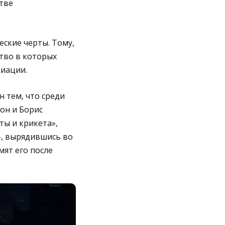
тве
ские черты. Тому,
тво в которых
циации.
н тем, что среди
он и Борис
ты и крикета»,
», вырядившись во
ят его после