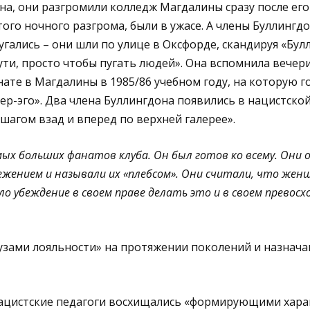
а, они разгромили колледж Магдалины сразу после его
того ночного разгрома, были в ужасе. А члены Буллингд
гались – они шли по улице в Оксфорде, скандируя «Булл
ути, просто чтобы пугать людей». Она вспомнила вечери
те в Магдалины в 1985/86 учебном году, на которую г
ер-эго». Два члена Буллингдона появились в нацистско
шагом взад и вперед по верхней галерее».
мых больших фанатов клуба. Он был готов ко всему. Они 
жением и называли их «плебсом». Они считали, что женщ
ло убеждение в своем праве делать это и в своем превосх
узами лояльности» на протяжении поколений и назначаю
нацистские педагоги восхищались «формирующими хара