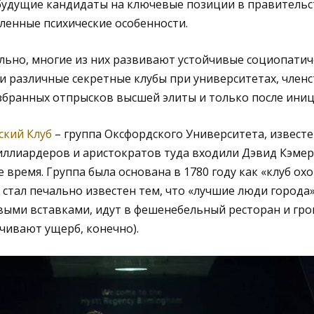
 будущие кандидаты на ключевые позиции в правительс
енные психические особенности.
ьно, многие из них развивают устойчивые социопатиче
и различные секретные клубы при университетах, членс
збранных отпрысков высшей элиты и только после ини
ский Клуб
– группа Оксфордского Университета, известе
иллиардеров и аристократов туда входили Дэвид Кэмер
 время. Группа была основана в 1780 году как «клуб охо
я стал печально известен тем, что «лучшие люди города
ыми вставками, идут в фешенебельный ресторан и гром
ачивают ущерб, конечно).