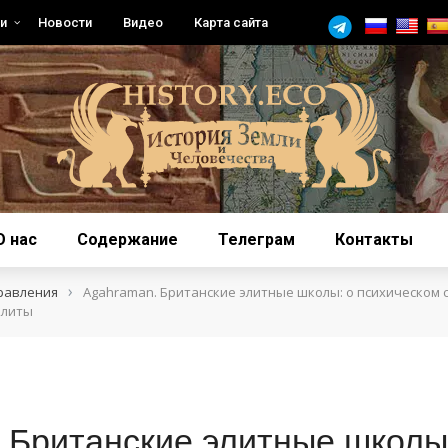
и
Новости
Видео
Карта сайта
О нас
Содержание
Телеграм
Контакты
›
равления
Agahraman. Британские элитные школы: о психическом 
элиты
 Британские элитные школы