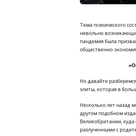
Тема психического сос
невольно возникающий 
пандемия была призва
общественно-экономич
«О
Но давайте разберемся
элиты, которая в боль
Несколько лет назад мн
другом подобном издан
Великобритании, куда 
разлученными с родите