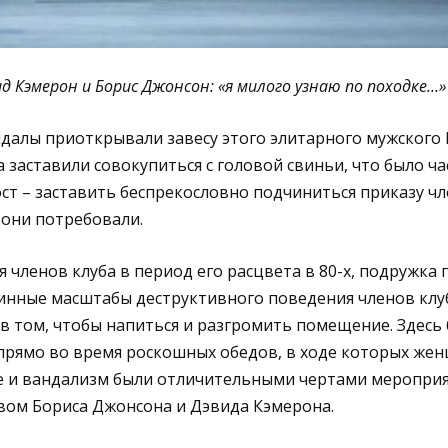
д Кэмерон и Борис Джонсон: «я милого узнаю по походке…»
далы приоткрывали завесу этого элитарного мужского 
 заставили совокупиться с головой свиньи, что было 
ст – заставить беспрекословно подчиниться приказу чл
 они потребовали.
членов клуба в период его расцвета в 80-х, подружка 
инные масштабы деструктивного поведения членов клуб
в том, чтобы напиться и разгромить помещение. Здесь
 прямо во время роскошных обедов, в ходе которых же
е и вандализм были отличительными чертами мероприят
твом Бориса Джонсона и Дэвида Кэмерона.