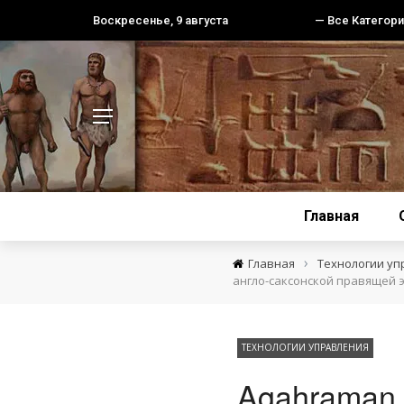
Воскресенье, 9 августа
— Все Категори
Главная
›
Главная
Технологии уп
англо-саксонской правящей 
ТЕХНОЛОГИИ УПРАВЛЕНИЯ
Agahraman.