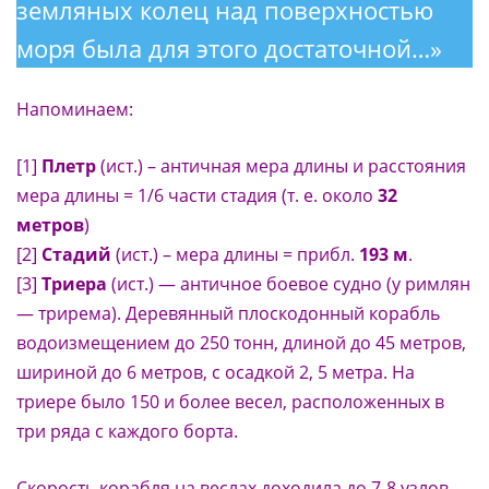
земляных колец над поверхностью
моря была для этого достаточной…»
Напоминаем:
[1]
Плетр
(ист.) – античная мера длины и расстояния
мера длины = 1/6 части стадия (т. е. около
32
метров
)
[2]
Стадий
(ист.) – мера длины = прибл.
193 м
.
[3]
Триера
(ист.) — античное боевое судно (у римлян
— трирема). Деревянный плоскодонный корабль
водоизмещением до 250 тонн, длиной до 45 метров,
шириной до 6 метров, с осадкой 2, 5 метра. На
триере было 150 и более весел, расположенных в
три ряда с каждого борта.
Скорость корабля на веслах доходила до 7-8 узлов