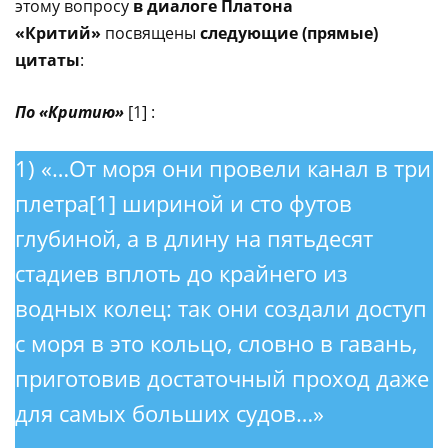
этому вопросу
в диалоге Платона
«Критий»
посвящены
следующие (прямые)
цитаты
:
По «Критию»
[1] :
1) «…От моря они провели канал в три
плетра[1] шириной и сто футов
глубиной, а в длину на пятьдесят
стадиев вплоть до крайнего из
водных колец: так они создали доступ
с моря в это кольцо, словно в гавань,
приготовив достаточный проход даже
для самых больших судов…»