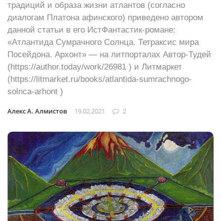
традиций и образа жизни атлантов (согласно
диалогам Платона афинского) приведено автором
данной статьи в его ИстФантастик-романе:
«Атлантида Сумрачного Солнца. Тетраксис мира
Посейдона. Архонт» — на литпорталах Автор-Тудей
(https://author.today/work/26981 ) и Литмаркет
(https://litmarket.ru/books/atlantida-sumrachnogo-
solnca-arhont )
Алекс А. Алмистов
19.02.2021
2