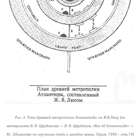
Рис. 3. План древней метрополии Атлантиды по Ж.В.Люсу (по
материалам В. И. Щербакова — В. И. Щербаков, «Все об Атлантиде» —
М., Общество по изучению тайн и загадок земли, Ларге, 1990 – стр.19)