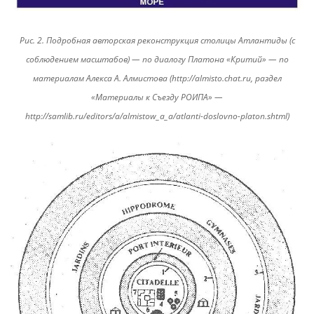
Рис. 2. Подробная авторская реконструкция столицы Атлантиды (с
соблюдением масштабов) — по диалогу Платона «Критий» — по
материалам Алекса А. Алмистова (http://almisto.chat.ru, раздел
«Материалы к Съезду РОИПА» —
http://samlib.ru/editors/a/almistow_a_a/atlanti-doslovno-platon.shtml)