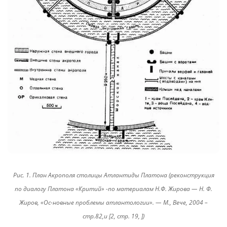
Рис. 1. План Акрополя столицы Атлантиды Платона (реконструкция
по диалогу Платона «Критий» -по материалам Н.Ф. Жирова — Н. Ф.
Жиров, «Ос-новные проблемы атлантологии». — М., Вече, 2004 –
стр.82,и [2, стр. 19, ])