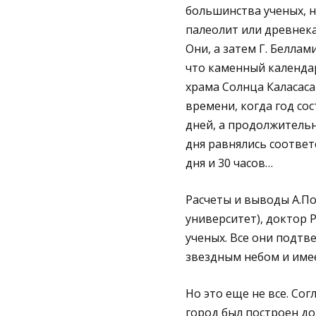
большинства ученых, н
палеолит или древнек
Они, а затем Г. Беллами
что каменный календа
храма Солнца Каласаса
времени, когда год сос
дней, а продолжительн
дня равнялись соответ
дня и 30 часов…
Расчеты и выводы А.По
университет), доктор 
ученых. Все они подтв
звездным небом и имее
Но это еще не все. Со
город был построен д