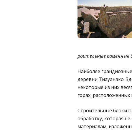
роительные каменные бл
Наиболее грандиозные 
деревни Тиауанако. З
некоторые из них веся
горах, расположенных 
Строительные блоки Пу
обработку, которая не
материалам, изложен