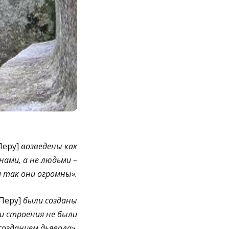
Перу]
возведены как
ами, а не людьми –
и так они огромны».
Перу]
были созданы
и строения не были
созданием дьявола».