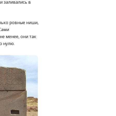
и заливались в
лько ровные ниши,
 Сами
е менее, они так
о нулю.