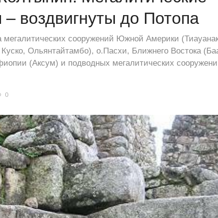
 – воздвигнуты до Потопа
а мегалитических сооружений Южной Америки (Тиауанак
 Куско, Ольянтайтамбо), о.Пасхи, Ближнего Востока (Ба
фиопии (Аксум) и подводных мегалитических сооружени
0