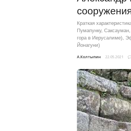
сооружения
Краткая характеристик
Пумапунку, Саксауман,
гора в Иерусалиме), Э
Йонагуни)
А.Колтыпин
22.05.2021