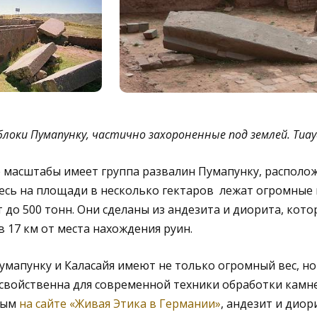
оки Пумапунку, частично захороненные под землей. Тиау
масштабы имеет группа развалин Пумапунку, располож
десь на площади в несколько гектаров лежат огромные
т до 500 тонн. Они сделаны из андезита и диорита, кот
в 17 км от места нахождения руин.
мапунку и Каласайя имеют не только огромный вес, н
 свойственна для современной техники обработки камне
ным
на сайте «Живая Этика в Германии»
, андезит и дио