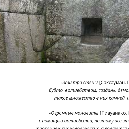
«Эти три стены
[Саксауман, 
будто волшебством, созданы демон
такое множество в них камней, 
«Огромные монолиты
[Тиауанако, 
с помощью волшебства, поэтому все эт
творением рук человеческих, а являются 