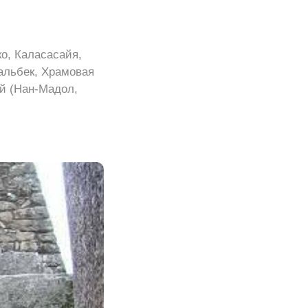
о, Каласасайя,
альбек, Храмовая
й (Нан-Мадол,