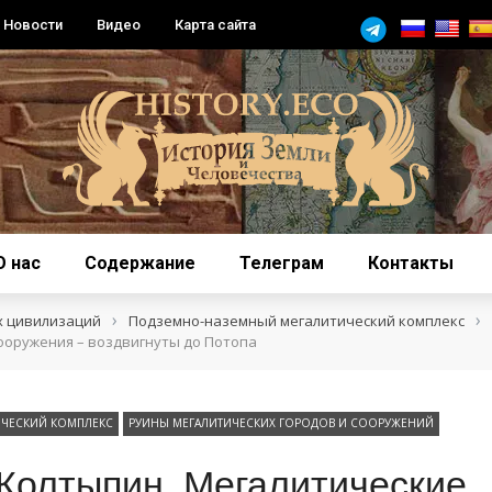
Новости
Видео
Карта сайта
О нас
Содержание
Телеграм
Контакты
›
›
х цивилизаций
Подземно-наземный мегалитический комплекс
ооружения – воздвигнуты до Потопа
ЧЕСКИЙ КОМПЛЕКС
РУИНЫ МЕГАЛИТИЧЕСКИХ ГОРОДОВ И СООРУЖЕНИЙ
Колтыпин. Мегалитические