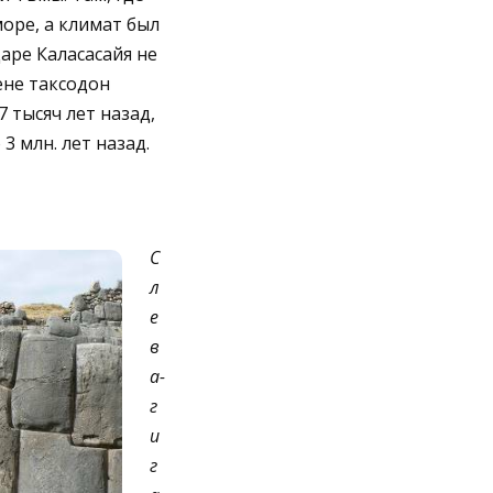
оре, а климат был
аре Каласасайя не
ене таксодон
 тысяч лет назад,
3 млн. лет назад.
С
л
е
в
а-
г
и
г