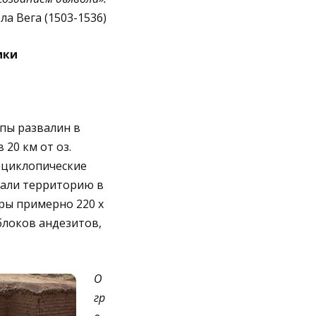
ла Вега (1503-1536)
ики
пы развалин в
20 км от оз.
 циклопические
жали территорию в
ры примерно 220 х
блоков андезитов,
О
гр