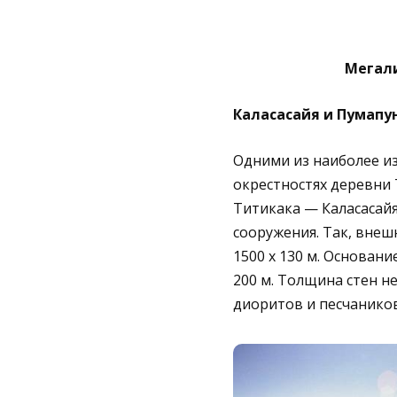
Мегал
Каласасайя и Пумапун
Одними из наиболее из
окрестностях деревни 
Титикака — Каласасайя
сооружения. Так, внеш
1500 х 130 м. Основан
200 м. Толщина стен н
диоритов и песчаников