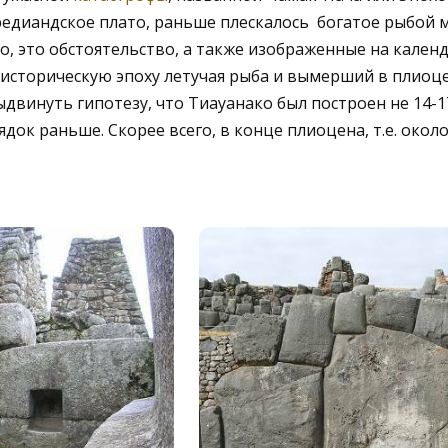
редиандское плато, раньше плескалось богатое рыбой м
, это обстоятельство, а также изображенные на календ
 историческую эпоху летучая рыба и вымерший в плиоц
двинуть гипотезу, что Тиауанако был построен не 14-17
ядок раньше. Скорее всего, в конце плиоцена, т.е. около 