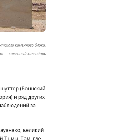
нтского каменного блока.
рот — каменный календарь
ьшуттер (Боннский
рия) и ряд других
 наблюдений за
иауанако, великий
й Тьмы. Там, где