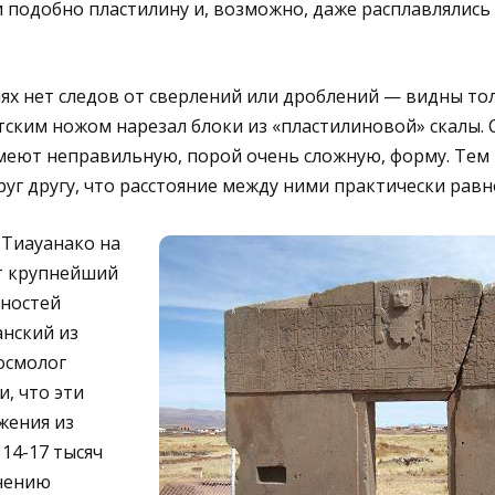
подобно пластилину и, возможно, даже расплавлялись 
ях нет следов от сверлений или дроблений — видны то
нтским ножом нарезал блоки из «пластилиновой» скалы.
еют неправильную, порой очень сложную, форму. Тем н
уг другу, что расстояние между ними практически равн
Тиауанако на
т крупнейший
вностей
нский из
осмолог
, что эти
жения из
14-17 тысяч
мнению