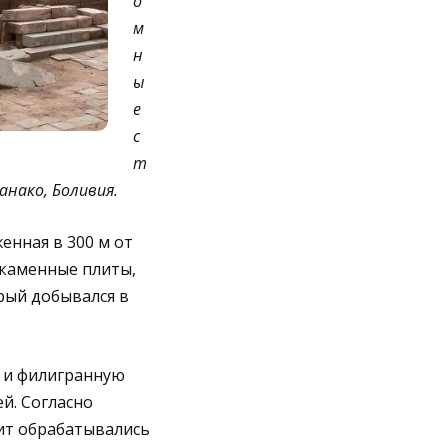
о
м
н
ы
е
с
т
анако, Боливия.
енная в 300 м от
 каменные плиты,
орый добывался в
о и филигранную
й. Согласно
рит обрабатывались