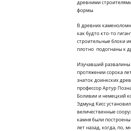
древними строителями 
формы.
В древних каменоломн
как будто кто-то гига
строительные блоки им
плотно подогнаны к др
Изучавший развалины 
протяжении сорока ле
знаток доинкских дре
профессор Артур Позна
Боливии и немецкий к
Эдмунд Кисс установили
величественные соору
камня были построены 
лет назад, когда, по, 