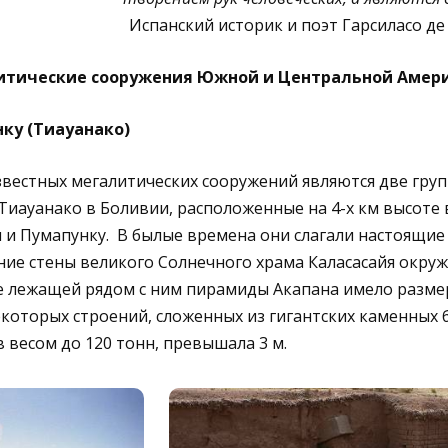
Испанский историк и поэт Гарсиласо де 
итические сооружения Южной и Центральной Амер
ку (Тиауанако)
вестных мегалитических сооружений являются две груп
Тиауанако в Боливии, расположенные на 4-х км высоте в 
 и Пумапунку. В былые времена они слагали настоящие
ние стены великого Солнечного храма Каласасайя окру
ие лежащей рядом с ним пирамиды Акапана имело разме
екоторых строений, сложенных из гигантских каменных 
 весом до 120 тонн, превышала 3 м.