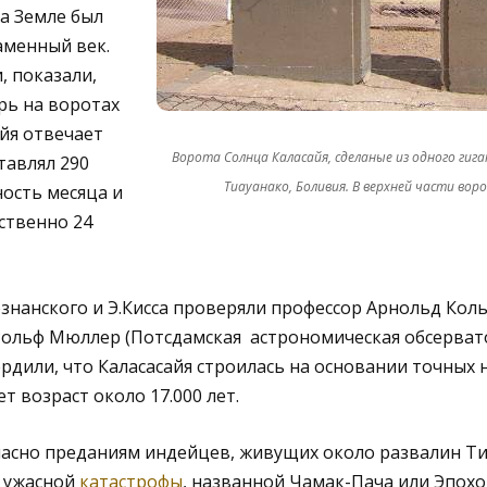
а Земле был
аменный век.
, показали,
рь на воротах
йя отвечает
Ворота Солнца Каласайя, сделаные из одного гига
тавлял 290
Тиауанако, Боливия. В верхней части во
ость месяца и
ственно 24
знанского и Э.Кисса проверяли профессор Арнольд Кол
Рольф Мюллер (Потсдамская астрономическая обсервато
ердили, что Каласасайя строилась на основании точных
т возраст около 17.000 лет.
гласно преданиям индейцев, живущих около развалин Т
о ужасной
катастрофы
, названной Чамак-Пача или Эпохо