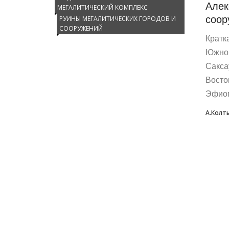
Алек
МЕГАЛИТИЧЕСКИЙ КОМПЛЕКС
соор
РУИНЫ МЕГАЛИТИЧЕСКИХ ГОРОДОВ И
СООРУЖЕНИЙ
Кратк
Южной
Сакса
Восто
Эфиопи
А.Колт