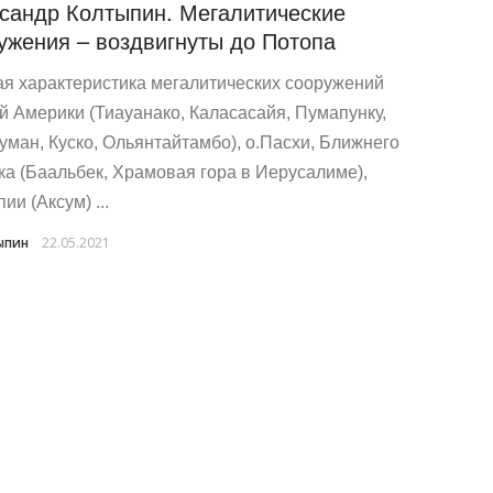
сандр Колтыпин. Мегалитические
ужения – воздвигнуты до Потопа
ая характеристика мегалитических сооружений
 Америки (Тиауанако, Каласасайя, Пумапунку,
уман, Куско, Ольянтайтамбо), о.Пасхи, Ближнего
ка (Баальбек, Храмовая гора в Иерусалиме),
и (Аксум) ...
ыпин
22.05.2021