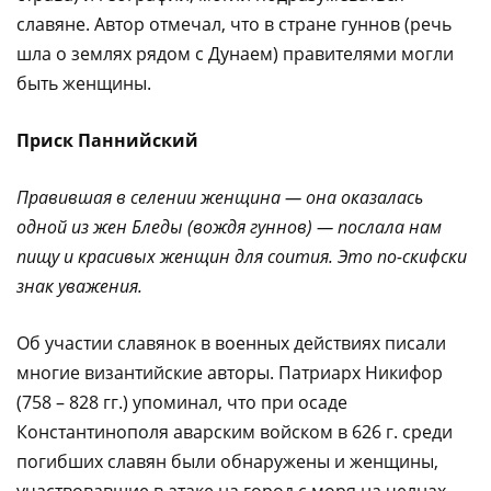
славяне. Автор отмечал, что в стране гуннов (речь
шла о землях рядом с Дунаем) правителями могли
быть женщины.
Приск Паннийский
Правившая в селении женщина — она оказалась
одной из жен Бледы (вождя гуннов) — послала нам
пищу и красивых женщин для соития. Это по-скифски
знак уважения.
Об участии славянок в военных действиях писали
многие византийские авторы. Патриарх Никифор
(758 – 828 гг.) упоминал, что при осаде
Константинополя аварским войском в 626 г. среди
погибших славян были обнаружены и женщины,
участвовавшие в атаке на город с моря на челнах