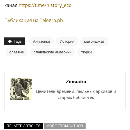
канал
https://t.me/history_eco
Публикация на Тelegra.ph
Tags
Амазонки
История
матриархат
славяне
славянские амазонки
тюрки
Ziusudra
Ценитель времени, пыльных архивов и
старых библиотек
RELATED ARTICLES
MORE FROM AUTHOR