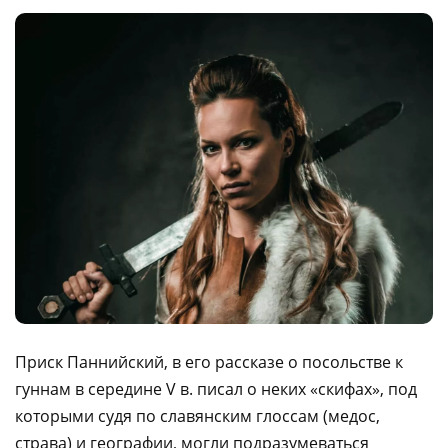
Приск Паннийский, в его рассказе о посольстве к
гуннам в середине V в. писал о неких «скифах», под
которыми судя по славянским глоссам (медос,
страва) и географии, могли подразумеваться