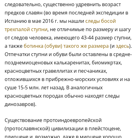
следовательно, существенно удревнить возраст
предков славян (во время последней экспедиции в
Испанию в мае 2016 г. мы нашли
следы босой
трехпалой ступни
, не отличимые по размеру и шагу
от следов человека, имеющего 43-44 размер ступни,
а также
ботинка (обуви) такого же размера
(и
здесь
).
Отпечатки ступни и обуви были оставлены в средне-
позднемиоценовых калькаренитах, биомикртах,
красноцветных гравеллитах и песчаниках,
отложившихся в прибрежно-морских условиях и на
суше 15-5 млн. лет назад. В аналогичных
красноцветных породах обычно находят следы
динозавров).
Существование протоиндоевропейской
(протославянской) цивилизации в плейстоцене,
плиоцене и, возможно, даже в миоцене хорошо