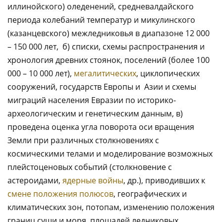
иллинойского) оледенений, средневалдайского
периода колебаний температур и микулинского
(казанцевского) межледниковья в диапазоне 12 000
– 150 000 лет, б) списки, схемы распространения и
хронология древних стоянок, поселений (более 100
000 – 10 000 лет),
мегалитических
, циклопических
сооружений, государств Европы и Азии и схемы
миграций населения Евразии по историко-
археологическим и генетическим данным, в)
проведена оценка угла поворота оси вращения
Земли при различных столкновениях с
космическими телами и моделирование возможных
плейстоценовых событий (столкновение с
астероидами,
ядерные войны
, др.), приводивших к
смене положения полюсов
, географических и
климатических зон, потопам, изменению положения
границ суши и моря, площадей ледниковых