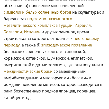
объясняет а) появление многочисленной
символики белых солнечных богов
на скульптурах и
барельефах
подземно-наземногого
мегалитического комплекса
Турции
,
Израиля
,
Болгарии
,
Испании
и других районов, время
строительства которого относится к
неогеновому
периоду
, а также б)
эпизодическое появление
белокожих солнечных «богов» в японской,
корейской, китайской, шумерской, египетской,
американской и др. мифологиях, где они вступали в
междинастические браки
со змеевидными,
амфибиевидными и многорукими «богами» и
рождали поколение метисов, которое возводится в
ранг божественных предков японцев, корейцев,
китайцев и т.д.