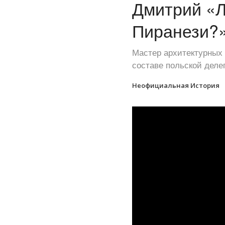
Дмитрий «Л
Пиранези?
Мастер архитектурных 
составе польской деле
Неофициальная История