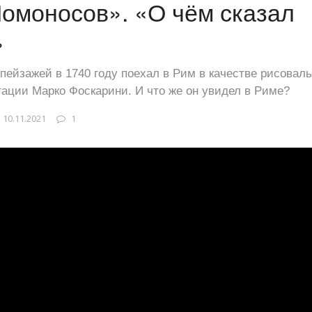
омоносов». «О чём сказал
»
пейзажей в 1740 году поехал в Рим в качестве рисовал
гации Марко Фоскарини. И что же он увидел в Риме?
10.11.2021
1