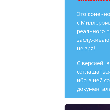
Это конечно
с Миллером,
реального п
заслуживают
не зря!
С версией,
соглашаться
ибо в ней с
документал