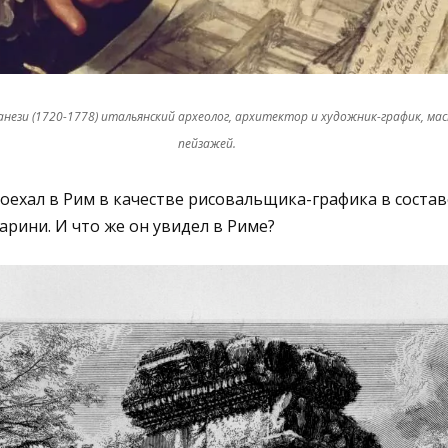
ези (1720-1778) итальянский археолог, архитектор и художник-график, м
пейзажей.
поехал в Рим в качестве рисовальщика-графика в соста
рини. И что же он увидел в Риме?