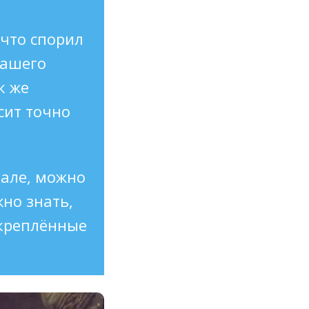
 что спорил
нашего
к же
сит точно
але, можно
жно знать,
дкреплённые