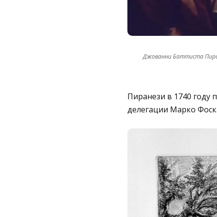
Джованни Баттиста Пиран
Пиранези в 1740 году 
делегации Марко Фоска