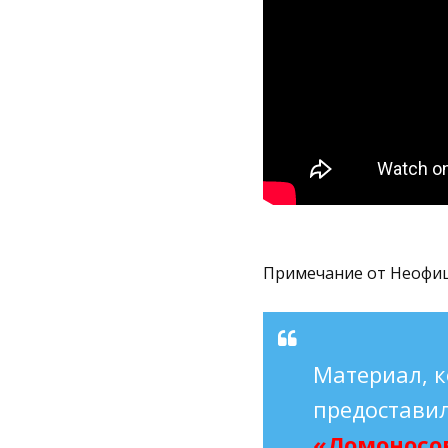
Примечание от Неофи
Материал, к
предоставил
«Ломоносо