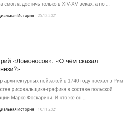
 смогла достичь только в XIV-XV веках, а по ...
иальная История
25.12.2021
рий «Ломоносов». «О чём сказал
нези?»
р архитектурных пейзажей в 1740 году поехал в Рим
естве рисовальщика-графика в составе польской
ации Марко Фоскарини. И что же он ...
иальная История
10.11.2021