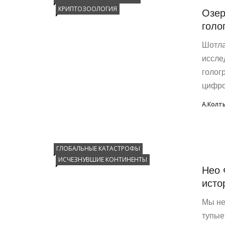
КРИПТОЗООЛОГИЯ
Озер
голо
Шотла
иссле
голог
цифро
А.Колт
ГЛОБАЛЬНЫЕ КАТАСТРОФЫ
ИСЧЕЗНУВШИЕ КОНТИНЕНТЫ
Нео 
исто
Мы не
тупые