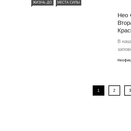
ЖИЗНЬ ДО
МЕСТА СИЛЫ
Нео 
Втор
Крас
В наш
запов
Неофиц
1
2