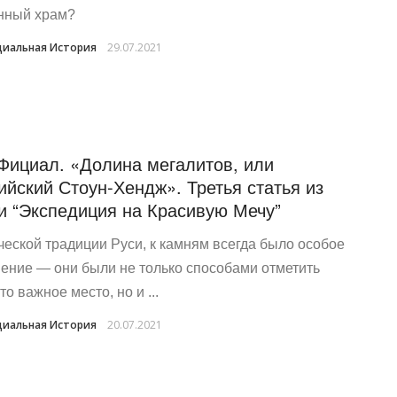
нный храм?
иальная История
29.07.2021
Фициал. «Долина мегалитов, или
ийский Стоун-Хендж». Третья статья из
и “Экспедиция на Красивую Мечу”
ческой традиции Руси, к камням всегда было особое
ение — они были не только способами отметить
то важное место, но и ...
иальная История
20.07.2021