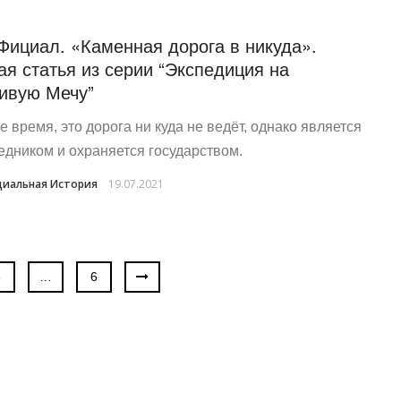
Фициал. «Каменная дорога в никуда».
ая статья из серии “Экспедиция на
ивую Мечу”
е время, это дорога ни куда не ведёт, однако является
едником и охраняется государством.
иальная История
19.07.2021
3
…
6