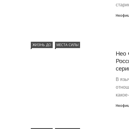
стари
Неофиц
ЖИЗНЬ ДО
МЕСТА СИЛЫ
Нео 
Росс
сери
В язы
отнош
какое-
Неофиц