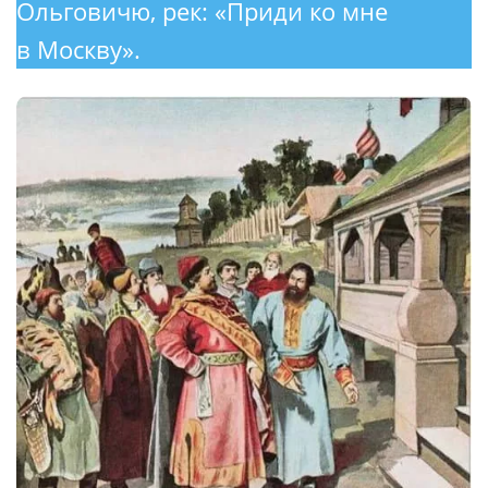
Ольговичю, рек: «Приди ко мне
в Москву».