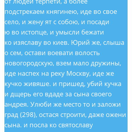
от людей терпети, а более
подстрекаем княгинею, иде во свое
село, и жену ят с собою, и посади
ю во истопце, и умысли бежати
ко изяславу во киев. Юрий же, слыша
о сем, остави воевати волость
новогородскую, взем мало дружины,
иде наспех на реку Москву, иде же
кучко живяше. и пришед, убий кучка
и дщерь его вдаде за сына своего
андрея. Улюби же место то и заложи
град (298), остася строити, даже ожени
сына. и посла ко святославу