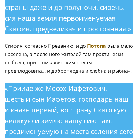
страны даже и до полуночи, сиречь,
сия наша земля первоименуемая
Скифия, предвеликая и пространная.»
Скифия, согласно Преданию, и до
Потопа
была мало
населена, а после него жителей там практически
не было, при этом «зверским родом
предплодовита… и доброплодна и хлебна и рыбна».
«Прииде же Мосох Иафетович,
шестый сын Иафетов, господарь наш
и князь первый, во страну Скифскую
великую и землю нашу сию тако
предименуемую на места селения сего