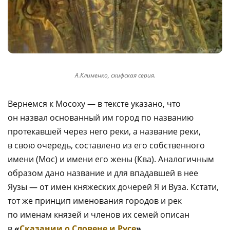
А.Клименко, скифская серия.
Вернемся к Мосоху — в тексте указано, что
он назвал основанный им город по названию
протекавшей через него реки, а название реки,
в свою очередь, составлено из его собственного
имени (Мос) и имени его жены (Ква). Аналогичным
образом дано название и для впадавшей в нее
Яузы — от имен княжеских дочерей Я и Вуза. Кстати,
тот же принцип именования городов и рек
по именам князей и членов их семей описан
в
«
Сказании о Словене и Русе
»
.