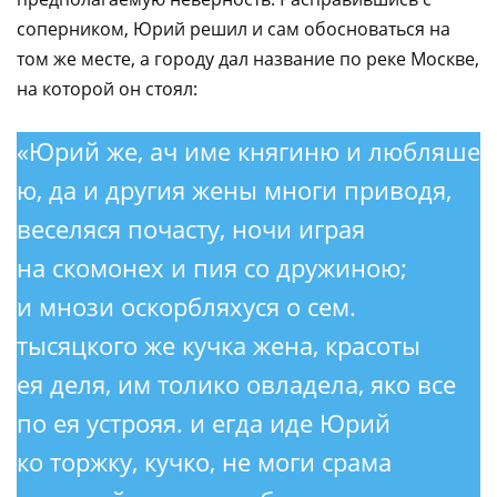
соперником, Юрий решил и сам обосноваться на
том же месте, а городу дал название по реке Москве,
на которой он стоял:
«Юрий же, ач име княгиню и любляше
ю, да и другия жены многи приводя,
веселяся почасту, ночи играя
на скомонех и пия со дружиною;
и мнози оскорбляхуся о сем.
тысяцкого же кучка жена, красоты
ея деля, им толико овладела, яко все
по ея устрояя. и егда иде Юрий
ко торжку, кучко, не моги срама