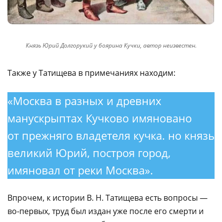
Князь Юрий Долгорукий у боярина Кучки, автор неизвестен.
Также у Татищева в примечаниях находим:
«Москва в разных и древних
манускрыптах Кучково имяновано
от прежняго владетеля кучка. но князь
великий Юрий, построя город,
имяновал от реки Москва».
Впрочем, к истории В. Н. Татищева есть вопросы —
во-первых, труд был издан уже после его смерти и