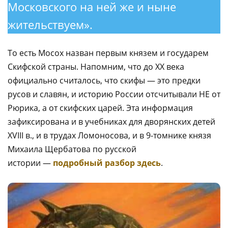
Московского на ней же и ныне
жительствуем».
То есть Мосох назван первым князем и государем
Скифской страны. Напомним, что до XX века
официально считалось, что скифы — это предки
русов и славян, и историю России отсчитывали НЕ от
Рюрика, а от скифских царей. Эта информация
зафиксирована и в учебниках для дворянских детей
XVIII в., и в трудах Ломоносова, и в 9-томнике князя
Михаила Щербатова по русской
истории —
подробный разбор здесь
.