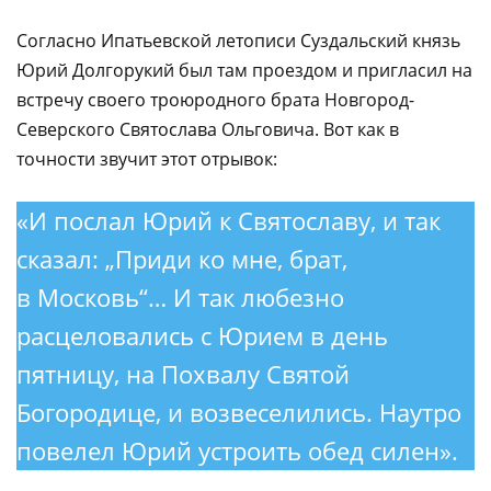
Согласно Ипатьевской летописи Суздальский князь
Юрий Долгорукий был там проездом и пригласил на
встречу своего троюродного брата Новгород-
Северского Святослава Ольговича. Вот как в
точности звучит этот отрывок:
«И послал Юрий к Святославу, и так
сказал: „Приди ко мне, брат,
в Московь“… И так любезно
расцеловались с Юрием в день
пятницу, на Похвалу Святой
Богородице, и возвеселились. Наутро
повелел Юрий устроить обед силен».