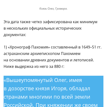
Князь Олег, Гравюра.
Эта дата также четко зафиксирована как минимум
в нескольких официальных исторических
документах:
1) «Хронограф Пахомия» составленный в 1649–51 гг.
астраханским архиепископом Пахомием
на основании древних документов и летописей.
Ниже выдержка из него за 880 г:
«Вышеупомянутый Олег, имея
в дозорстве князя Игоря, обладал
странами многими по всей земли
Российской. При княжении же своем