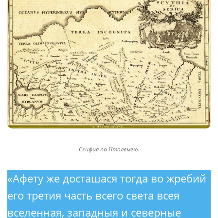
Скифия по Птолемею.
«Афету же досташася тогда во жребий
его третия часть всего света всея
вселенная, западныя и северные