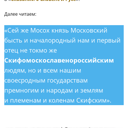
Далее читаем:
«Сей же Мосох князь Московский
бысть и началородный нам и первый
отец не токмо же
Скифомоскославенороссийским
людям, но и всем нашим
своесродным государствам
премногим и народам и землям
и племенам и коленам Скифским».