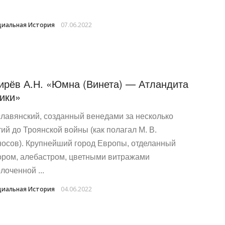
иальная История
07.06.2022
ирёв А.Н. «Юмна (Винета) — Атландита
ики»
славянский, созданный венедами за несколько
тий до Троянской войны (как полагал М. В.
осов). Крупнейший город Европы, отделанный
ром, алебастром, цветными витражами
лоченной ...
иальная История
04.06.2022