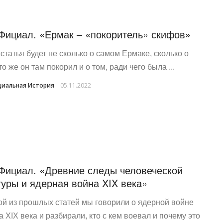
Фициал. «Ермак – «покоритель» скифов»
статья будет не сколько о самом Ермаке, сколько о
то же он там покорил и о том, ради чего была ...
иальная История
05.11.2022
Фициал. «Древние следы человеческой
туры и ядерная война XIX века»
ой из прошлых статей мы говорили о ядерной войне
а XIX века и разбирали, кто с кем воевал и почему это