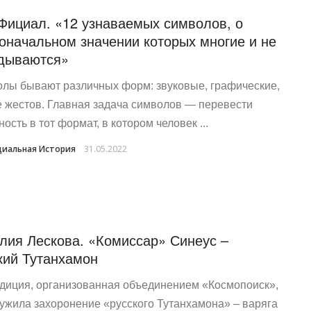
Фициал. «12 узнаваемых символов, о
оначальном значении которых многие и не
дываются»
лы бывают различных форм: звуковые, графические,
е жестов. Главная задача символов — перевести
ость в тот формат, в котором человек ...
иальная История
31.05.2022
лия Лескова. «Комиссар» Синеус –
кий Тутанхамон
диция, организованная объединением «Космопоиск»,
ужила захоронение «русского Тутанхамона» – варяга