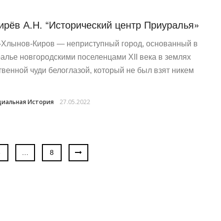
ирёв А.Н. “Исторический центр Приуралья»
-Хлынов-Киров — неприступный город, основанный в
алье новгородскими поселенцами XII века в землях
твенной чуди белоглазой, который не был взят никем
иальная История
27.05.2022
3
…
8