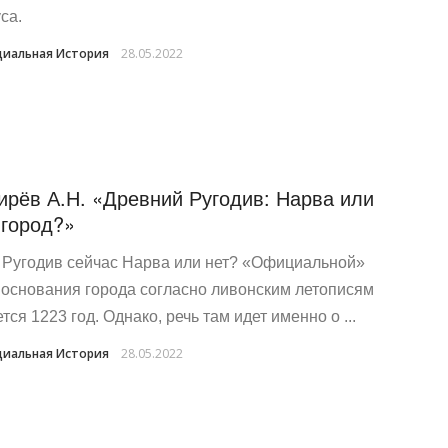
са.
иальная История
28.05.2022
ирёв А.Н. «Древний Ругодив: Нарва или
город?»
 Ругодив сейчас Нарва или нет? «Официальной»
 основания города согласно ливонским летописям
тся 1223 год. Однако, речь там идет именно о ...
иальная История
28.05.2022