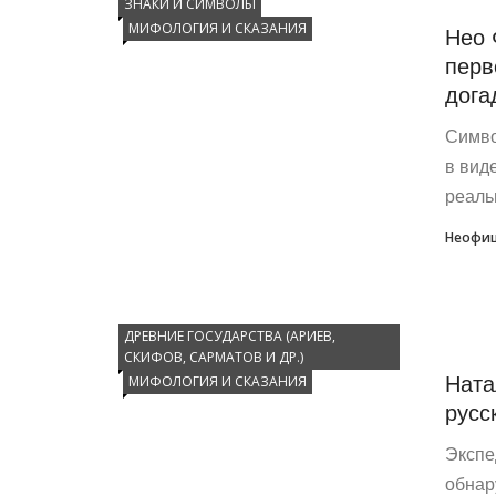
ЗНАКИ И СИМВОЛЫ
МИФОЛОГИЯ И СКАЗАНИЯ
Нео 
перв
дога
Симво
в вид
реальн
Неофиц
ДРЕВНИЕ ГОСУДАРСТВА (АРИЕВ,
СКИФОВ, САРМАТОВ И ДР.)
Ната
МИФОЛОГИЯ И СКАЗАНИЯ
русс
Экспе
обнар