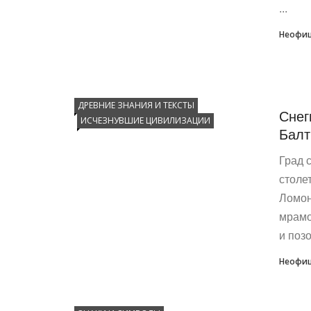
...
Неофиц
ДРЕВНИЕ ЗНАНИЯ И ТЕКСТЫ
Снег
ИСЧЕЗНУВШИЕ ЦИВИЛИЗАЦИИ
Балт
Град 
столе
Ломон
мрамо
и позо
Неофиц