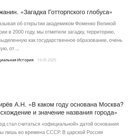
жанин. «Загадка Готторпского глобуса»
азывая об открытии академиком Фоменко Великой
рии в 2000 году, мы отметили загадку, территорию,
выделенную как государственное образование, очень
ю, от ...
иальная История
16.05.2025
ирёв А.Н. «В каком году основана Москва?
схождение и значение названия города»
год стал считаться «официальной» датой основания
ы лишь во времена СССР. В царской России