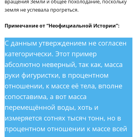
вращения Земли и общее похолодание, поскольку
земля не успевала прогреться.
Примечание от “Неофициальной Истории”:
С данным утверждением не согласен
категорически. Этот пример
абсолютно неверный, так как, масса
руки фигуристки, в процентном
отношении, к массе её тела, вполне
сопоставима, а вот масса
перемещённой воды, хоть и
измеряется сотнях тысяч тонн, но в
процентном отношении к массе всей