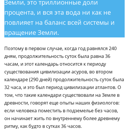
Земли, это триллионные доли
процента, и вся эта вода ни как не
повлияет на баланс всей системы и
вращение Земли.
Поэтому в первом случае, когда год равнялся 240
дням, продолжительность суток была равна 36
часам, и этот календарь относится к периоду
существования цивилизации асуров, во втором
календаре (290 дней) продолжительность суток была
32 часа, и это был период цивилизации атлантов. О
том, что такие календари существовали на Земле в
древности, говорят еще опыты наших физиологов:
если человека поместить в подземелье без часов,
он начинает жить по внутреннему более древнему
ритму, как будто в сутках 36 часов.