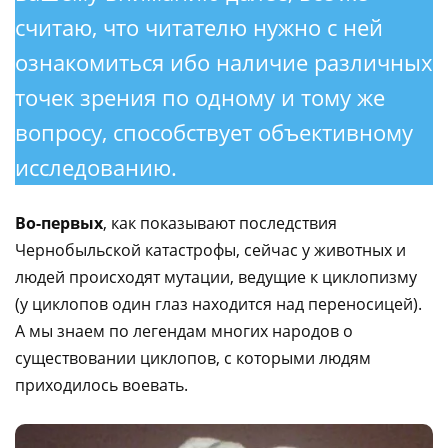
считаю, что читателю нужно с ней
ознакомиться ибо наличие различных
точек зрения по одному и тому же
вопросу, способствует объективному
исследованию.
Во-первых
, как показывают последствия
Чернобыльской катастрофы, сейчас у животных и
людей происходят мутации, ведущие к циклопизму
(у циклопов один глаз находится над переносицей).
А мы знаем по легендам многих народов о
существовании циклопов, с которыми людям
приходилось воевать.