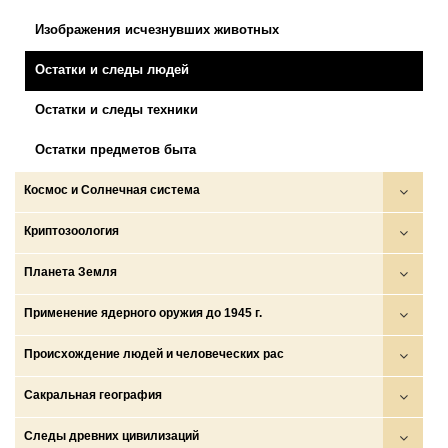
Мировые эпохи и человечества
Потоп
Исчезнувшие континенты
Изображения исчезнувших животных
Хронологические схемы и иллюзии
Становление современной системы границ и языков
Исчезнувшие цивилизации
Остатки и следы людей
Тартария
Легенды о Стране бессмертных
Остатки и следы техники
Химеры
Остатки предметов быта
Космос и Солнечная система
Космос
Криптозоология
Луна
Драконы
Планета Земля
Планеты и спутники
Морские и океанские монстры
Внутреннее строение Земли
Применение ядерного оружия до 1945 г.
Солнечная система
Озерные и речные монстры
Геологическая история Земли
Жизнь до
Происхождение людей и человеческих рас
Подземные обитатели
Древние сети Земли
Пост апокалипсис
Генетические исследования
Сакральная география
Снежный человек
Земля как планета
Самоопределение наций и появление границ
Происхождение человека
Города на Луне
Следы древних цивилизаций