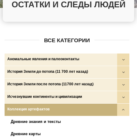
ОСТАТКИ И СЛЕДЫ ЛЮДЕЙ
ВСЕ КАТЕГОРИИ
Аномальные явления и палеоконтакты
Круги на полях
История Земли до потопа (11 700 лет назад)
НЛО
Войны богов, демонов и людей
История Земли после потопа (11700 лет назад)
НПО и НСО
Глобальные катастрофы
Аратта
Исчезнувшие континенты и цивилизации
Палеоконтакты
Золотой век
Древние государства (ариев, скифов, сарматов и др.)
Боги, демоны, люди
Коллекция артефактов
Телекинез, телепортация, левитация…
Катастрофа на рубеже плейстоцена и голоцена и исход
Империи амазонок
Волшебные народы
Древние знания и тексты
протоиндоевропейцев
Исход протоиндоевропейцев
Исчезнувшие животные
Древние карты