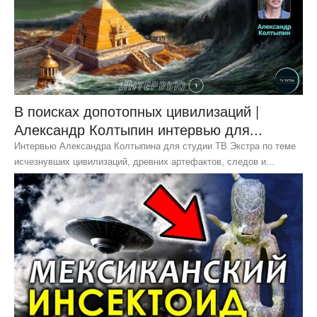
В поисках допотопных цивилизаций |
Александр Колтыпин интервью для...
Интервью Александра Колтыпина для студии ТВ Экстра по теме
исчезнувших цивилизаций, древних артефактов, следов и...