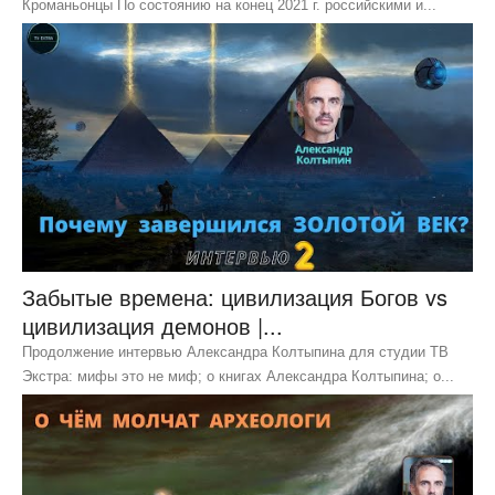
Кроманьонцы По состоянию на конец 2021 г. российскими и...
Забытые времена: цивилизация Богов vs
цивилизация демонов |...
Продолжение интервью Александра Колтыпина для студии ТВ
Экстра: мифы это не миф; о книгах Александра Колтыпина; о...