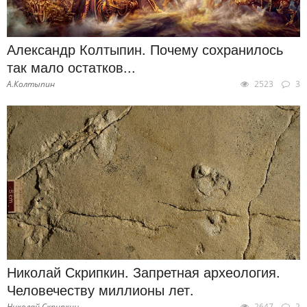
Александр Колтыпин. Почему сохранилось
так мало остатков...
А.Колтыпин
2523
3
Николай Скрипкин. Запретная археология.
Человечеству миллионы лет.
Николай Скрипкин
2647
2