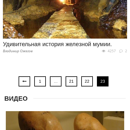
Удивительная история железной мумии.
Владимир Ожегов
4257
2
1
…
21
22
23
ВИДЕО