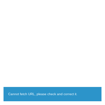
Cannot fetch URL, please check and correct it.