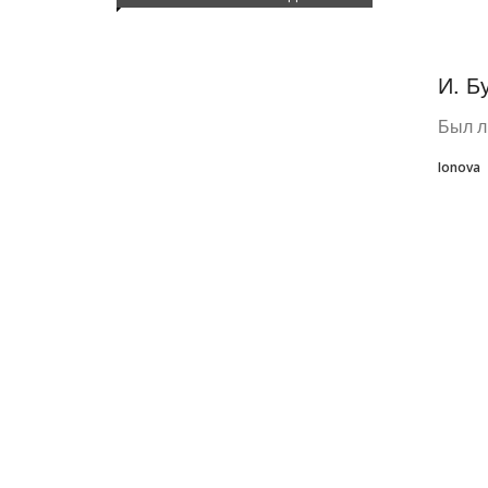
И. Б
Был л
Ionova