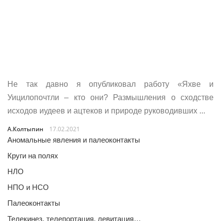
Не так давно я опубликовал работу «Яхве и
Уицилопочтли – кто они? Размышления о сходстве
исходов иудеев и ацтеков и природе руководивших ...
А.Колтыпин
17.02.2021
Аномальные явления и палеоконтакты
Круги на полях
НЛО
НПО и НСО
Палеоконтакты
Телекинез, телепортация, левитация…