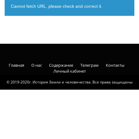
Cannot fetch URL, please check and correct it.
Главная
О нас
Содержание
Телеграм
Контакты
Личный кабинет
© 2019-2020г. История Земли и человечества. Все права защищены