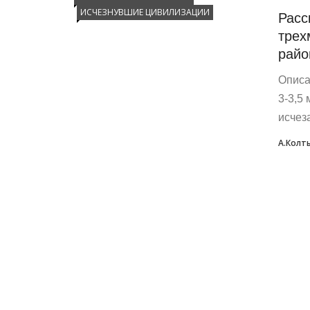
ИСЧЕЗНУВШИЕ ЦИВИЛИЗАЦИИ
Расс
трех
райо
Описа
3-3,5
исчез
А.Колт