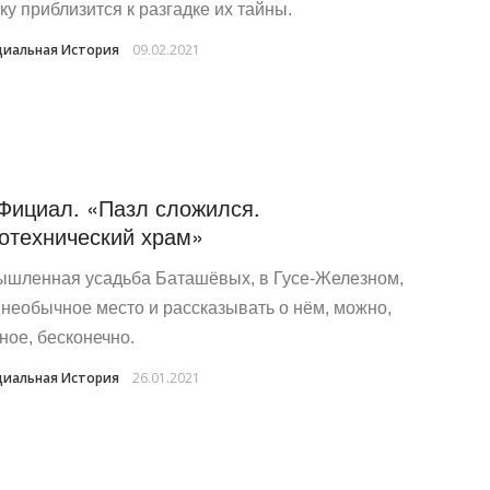
ку приблизится к разгадке их тайны.
иальная История
09.02.2021
Фициал. «Пазл сложился.
отехнический храм»
шленная усадьба Баташёвых, в Гусе-Железном,
 необычное место и рассказывать о нём, можно,
ное, бесконечно.
иальная История
26.01.2021