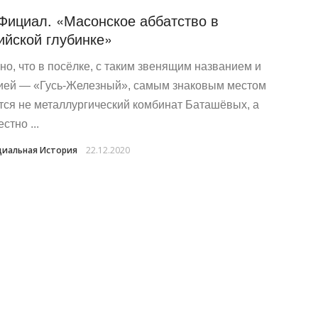
Фициал. «Масонское аббатство в
ийской глубинке»
но, что в посёлке, с таким звенящим названием и
ией — «Гусь-Железный», самым знаковым местом
тся не металлургический комбинат Баташёвых, а
стно ...
иальная История
22.12.2020