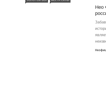
Нео 
росс
Забав
истор
являе
неизве
Неофиц