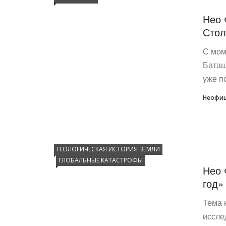
Нео 
Стол
С мом
Баташ
уже п
Неофиц
ГЕОЛОГИЧЕСКАЯ ИСТОРИЯ ЗЕМЛИ
ГЛОБАЛЬНЫЕ КАТАСТРОФЫ
Нео 
год»
Тема 
иссле