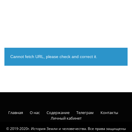
Cannot fetch URL, please check and correct it.
Главная
О нас
Содержание
Телеграм
Контакты
Личный кабинет
© 2019-2020г. История Земли и человечества. Все права защищены