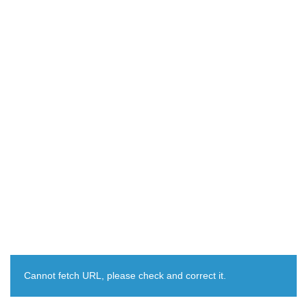
Cannot fetch URL, please check and correct it.