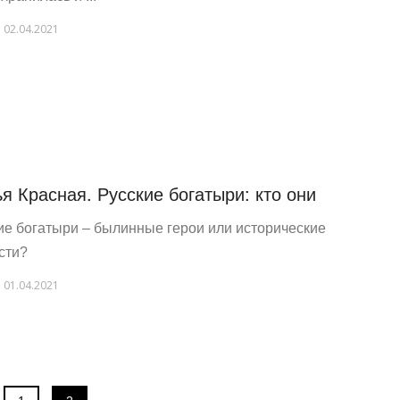
02.04.2021
я Красная. Русские богатыри: кто они
ие богатыри – былинные герои или исторические
сти?
01.04.2021