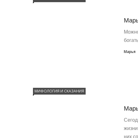
Марь
Можно
богат
Марья
МИФОЛОГИЯ И СКАЗАНИЯ
Марь
Сегод
жизни
них со