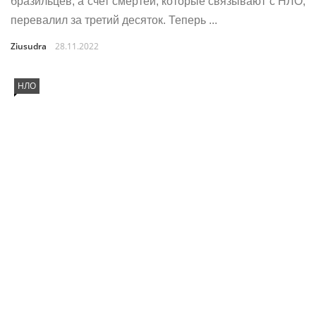
бразильцев, а счет смертей, которые связывают с НЛО,
перевалил за третий десяток. Теперь ...
Ziusudra
28.11.2022
НЛО