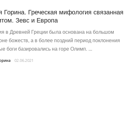
 Горина. Греческая мифология связанная
итом. Зевс и Европа
ия в Древней Греции была основана на большом
оне божеств, а в более поздний период поклонения
ые боги базировались на горе Олимп. ...
орина
02.06.2021