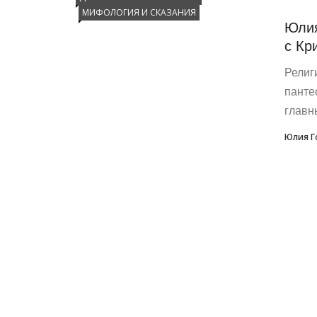
МИФОЛОГИЯ И СКАЗАНИЯ
Юлия
с Кр
Религ
панте
главн
Юлия Г